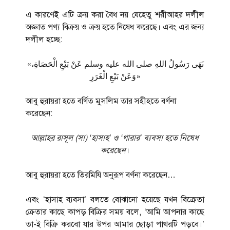
এ কারণেই এটি ক্রয় করা বৈধ নয় যেহেতু শরীআহর দলীল
অজ্ঞাত পণ্য বিক্রয় ও ক্রয় হতে নিষেধ করেছে। এবং এর জন্য
দলীল হচ্ছে:
«نَهَى رَسُولُ اللهِ صلى الله عليه وسلم عَنْ بَيْعِ الْحَصَاةِ،
وَعَنْ بَيْعِ الْغَرَرِ»
আবু হুরায়রা হতে বর্ণিত মুসলিম তার সহীহতে বর্ণনা
করেছেন:
আল্লাহর রাসূল (সা) ‘হাসাহ’ ও ‘গারার’ ব্যবসা হতে নিষেধ
করেছেন
।
আবু হুরায়রা হতে তিরমিযি অনুরূপ বর্ণনা করেছেন…
এবং ‘হাসাহ ব্যবসা’ বলতে বোঝানো হয়েছে যখন বিক্রেতা
ক্রেতার কাছে কাপড় বিক্রির সময় বলে, ‘আমি আপনার কাছে
তা-ই বিক্রি করবো যার উপর আমার ছোড়া পাথরটি পড়বে।’