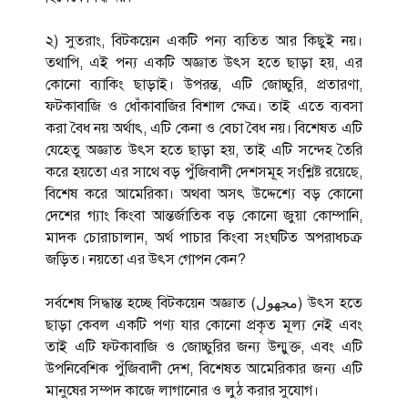
২) সুতরাং, বিটকয়েন একটি পন্য ব্যতিত আর কিছুই নয়।
তথাপি, এই পন্য একটি অজ্ঞাত উৎস হতে ছাড়া হয়, এর
কোনো ব্যাকিং ছাড়াই। উপরন্ত, এটি জোচ্চুরি, প্রতারণা,
ফটকাবাজি ও ধোঁকাবাজির বিশাল ক্ষেত্র। তাই এতে ব্যবসা
করা বৈধ নয় অর্থাৎ, এটি কেনা ও বেচা বৈধ নয়। বিশেষত এটি
যেহেতু অজ্ঞাত উৎস হতে ছাড়া হয়, তাই এটি সন্দেহ তৈরি
করে হয়তো এর সাথে বড় পুঁজিবাদী দেশসমূহ সংশ্লিষ্ট রয়েছে,
বিশেষ করে আমেরিকা। অথবা অসৎ উদ্দেশ্যে বড় কোনো
দেশের গ্যাং কিংবা আন্তর্জাতিক বড় কোনো জুয়া কোম্পানি,
মাদক চোরাচালান, অর্থ পাচার কিংবা সংঘটিত অপরাধচক্র
জড়িত। নয়তো এর উৎস গোপন কেন?
সর্বশেষ সিদ্ধান্ত হচ্ছে বিটকয়েন অজ্ঞাত (مجهول) উৎস হতে
ছাড়া কেবল একটি পণ্য যার কোনো প্রকৃত মূল্য নেই এবং
তাই এটি ফটকাবাজি ও জোচ্চুরির জন্য উন্মুক্ত, এবং এটি
উপনিবেশিক পুঁজিবাদী দেশ, বিশেষত আমেরিকার জন্য এটি
মানুষের সম্পদ কাজে লাগানোর ও লুঠ করার সুযোগ।