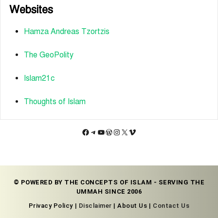
Websites
Hamza Andreas Tzortzis
The GeoPolity
Islam21c
Thoughts of Islam
Facebook
Telegram
YouTube
WordPress
Instagram
X
Vimeo
© POWERED BY THE CONCEPTS OF ISLAM - SERVING THE
UMMAH SINCE 2006
Privacy Policy |
Disclaimer
| About Us |
Contact Us