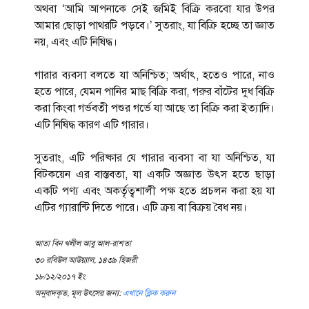
অথবা ‘আমি আপনাকে সেই জমিই বিক্রি করবো যার উপর
আমার ছোড়া পাথরটি পড়বে।’ সুতরাং, যা বিক্রি হচ্ছে তা জ্ঞাত
নয়, এবং এটি নিষিদ্ধ।
গারার ব্যবসা বলতে যা অনিশ্চিত; অর্থাৎ, হতেও পারে, নাও
হতে পারে, যেমন পানির মাছ বিক্রি করা, গরুর বাঁটের দুধ বিক্রি
করা কিংবা গর্ভবতী পশুর গর্ভে যা আছে তা বিক্রি করা ইত্যাদি।
এটি নিষিদ্ধ কারণ এটি গারার।
সুতরাং, এটি পরিষ্কার যে গারার ব্যবসা বা যা অনিশ্চিত, যা
বিটকয়েন এর বাস্তবতা, যা একটি অজ্ঞাত উৎস হতে ছাড়া
একটি পণ্য এবং অকর্তৃত্বশালী পক্ষ হতে প্রচলন করা হয় যা
এটির গ্যারান্টি দিতে পারে। এটি ক্রয় বা বিক্রয় বৈধ নয়।
আতা বিন খলীল আবু আল-রাশতা
৩০ রবিউল আউয়্যাল, ১৪৩৯ হিজরী
১৮/১২/২০১৭ ইং
অনুবাদকৃত, মূল উৎসের জন্য:
এখানে ক্লিক করুন