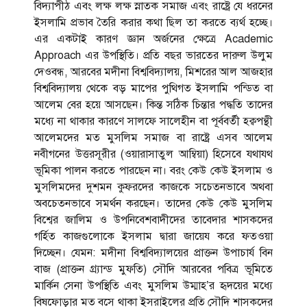
বিদ্যাপীঠ এবং লক্ষ লক্ষ স্নাতক সমাজ এবং রাষ্ট্রে যে ধরনের
ইসলামি প্রভাব তৈরি করার কথা ছিল তা করতে ব্যর্থ হচ্ছে।
এর একটাই কারণ জ্ঞান অর্জনের ক্ষেত্রে Academic
Approach এর উপস্থিতি। প্রতি বছর ভারতের দারুল উলুম
দেওবন্ধ, আরবের মদীনা বিশ্ববিদ্যালয়, মিশরের আল আজহার
বিশ্ববিদ্যালয় থেকে বড় মাপের পুথিগত ইসলামি পন্ডিত বা
আলেম বের হয়ে আসছেন। কিন্ত সঠিক চিন্তার পদ্ধতি তাদের
মধ্যে না থাকার কারণে সালফে সালেহীন বা পূর্ববর্তী হক্বপন্থী
আলেমদের মত মুসলিম সমাজ বা রাষ্ট্রে এসব আলেম
নবীগনের উত্তরসূরীর (ওয়ারাসাতুল আম্বিয়া) হিসেবে যথাযথ
ভূমিকা পালন করতে পারছেন না। বরং কেউ কেউ ইসলাম ও
মুসলিমদের দুশমন কুফরদের কাজকে সচেতনভাবে অথবা
অবচেতনভাবে সমর্থন করছেন। তাদের কেউ কেউ মুসলিম
বিশ্বের জালিম ও উপনিবেশবাদীদের তাবেদার শাসকদের
গর্হিত কাজগুলোকে ইসলাম দ্বারা জায়েয করে ফতওয়া
দিচ্ছেন। যেমন: মদীনা বিশ্ববিদ্যালয়ের প্রাক্তন উপাচার্য বিন
বাজ (প্রাক্তন গ্র্যান্ড মুফতি) সৌদি আরবের পবিত্র ভূমিতে
মার্কিন সেনা উপস্থিতি এবং মুসলিম উম্মাহ’র হৃদয়ের মধ্যে
বিষফোড়ার মত বসে থাকা ইসরাইলের প্রতি সৌদি শাসকদের