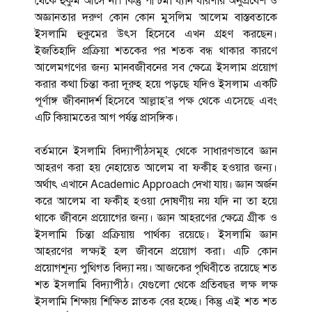
থেকে হুকুম আসে না। কিন্তু পশ্চিমা ধ্যান ধারণার অনুপ্রবেশ ও
অজ্ঞানতার দরুণ কোন কোন মুসলিম আলেম বাস্তবতাকে
ইসলামি হুকুমের উৎস হিসেবে এখন গ্রহণ করছেন।
ইজতিহাদি প্রক্রিয়া শতকের পর শতক বন্ধ থাকার কারণে
আলেমগণের জন্য মানবজীবনের সব ক্ষেত্রে ইসলাম প্রয়োগ
করার কথা চিন্তা করা দূরুহ হয়ে পড়ছে যদিও ইসলাম একটি
পূর্ণাঙ্গ জীবনাদর্শ হিসেবে আল্লাহ’র পক্ষ থেকে এসেছে এবং
এটি কিয়ামতের আগ পর্যন্ত প্রাসঙ্গিক।
বর্তমানে ইসলামি বিদ্যাপীঠসমূহ থেকে সাধারণভাবে জ্ঞান
আহরণ করা হয় নেহায়েত আলেম বা ফকীহ হওয়ার জন্য।
অর্থাৎ এখানে Academic Approach দেখা যায়। জ্ঞান অর্জন
করে আলেম বা ফকীহ হওয়া দোষণীয় নয় যদি না তা হয়ে
থাকে জীবনে প্রয়োগের জন্য। জ্ঞান আহরণের ক্ষেত্রে গ্রীক ও
ইসলামি চিন্তা প্রক্রিয়ায় পার্থক্য রয়েছে। ইসলামি জ্ঞান
আহরণের লক্ষ্যই হল জীবনে প্রয়োগ করা। এটি কোন
প্রয়োগশূন্য পুথিগত বিদ্যা নয়। আজকের পৃথিবীতে রয়েছে শত
শত ইসলামি বিদ্যাপীঠ। যেগুলো থেকে প্রতিবছর লক্ষ লক্ষ
ইসলামি শিক্ষায় শিক্ষিত স্নাতক বের হচ্ছে। কিন্তু এই শত শত