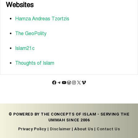
Websites
Hamza Andreas Tzortzis
The GeoPolity
Islam21c
Thoughts of Islam
Facebook
Telegram
YouTube
WordPress
Instagram
X
Vimeo
© POWERED BY THE CONCEPTS OF ISLAM - SERVING THE
UMMAH SINCE 2006
Privacy Policy |
Disclaimer
| About Us |
Contact Us