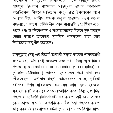
আন্দোলন ও তুরষ্কের খিলাফতের পক্ষে অবস্থান নেয়ায়
শায়খুল ইসলাম মাওলানা মাহমুদুল হাসান কারাবরণ
করেছিলেন, মিশরে সাইয়্যেদ কুতুব রহ: ইসলামের পক্ষে
অবস্থান নিয়ে জালিম শাসক কতৃক শাহাদাত বরণ করেন,
মধ্যপ্রাচ্যে শায়খ তাকিউদ্দীন আন নাবাহানি রহ: খিলাফতের
পক্ষে এবং উপনিবেশবাদ ও সাম্রাজ্যবাদের বিরুদ্ধে দৃঢ় অবস্থান
নেয়ার কারণে তাবেদার মুসলিম শাসকদের দ্বারা চরম
নির্যাতনের সম্মুখীন হয়েছেন।
রাসূলুল্লাহ (সা) এর বিরোধিতাকারী মক্কার কাফের শাসকশ্রেণী
জানত যে, তিনি (সা) একজন সত্য নবী। কিন্তু ভুল চিন্তার
পদ্ধতি (pragmatism or superiority complex) বা
দৃষ্টিভঙ্গি (Mindset) তাদের হিদায়াতের পথে বাধা হয়ে
দাঁড়িয়েছিল। মদীনার ইহুদী আলেমদের কাছে পূর্ববর্তী
নবীদের উপর নাযিলকৃত কিতাবের জ্ঞান ছিল- যেগুলো
মুহাম্মদ (সা) এর নবুয়্যতকে সত্যায়িত করে। কিন্তু ভুল চিন্তা
পদ্ধতি বা দৃষ্টিভঙ্গি (Mindset) এর কারণে এই জ্ঞান তাদের
কোন কাজে আসেনি। অপরদিকে সঠিক চিন্তা পদ্ধতির কারণে
আবু বকর (রা) মেরাজের ঘটনা শোনামাত্র এতে বিশ্বাস স্থাপন