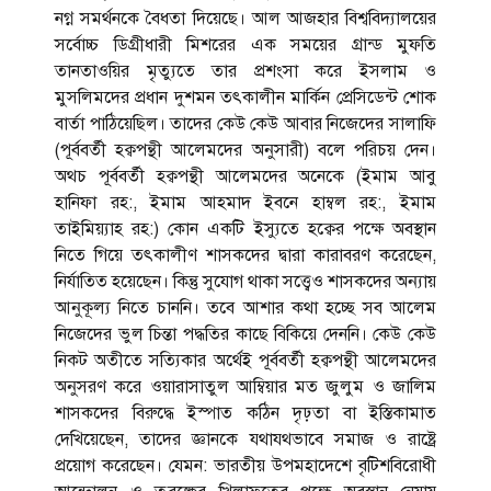
নগ্ন সমর্থনকে বৈধতা দিয়েছে। আল আজহার বিশ্ববিদ্যালয়ের
সর্বোচ্চ ডিগ্রীধারী মিশরের এক সময়ের গ্রান্ড মুফতি
তানতাওয়ির মৃত্যুতে তার প্রশংসা করে ইসলাম ও
মুসলিমদের প্রধান দুশমন তৎকালীন মার্কিন প্রেসিডেন্ট শোক
বার্তা পাঠিয়েছিল। তাদের কেউ কেউ আবার নিজেদের সালাফি
(পূর্ববর্তী হক্বপন্থী আলেমদের অনুসারী) বলে পরিচয় দেন।
অথচ পূর্ববর্তী হক্বপন্থী আলেমদের অনেকে (ইমাম আবু
হানিফা রহ:, ইমাম আহমাদ ইবনে হাম্বল রহ:, ইমাম
তাইমিয়্যাহ রহ:) কোন একটি ইস্যুতে হক্বের পক্ষে অবস্থান
নিতে গিয়ে তৎকালীণ শাসকদের দ্বারা কারাবরণ করেছেন,
নির্যাতিত হয়েছেন। কিন্তু সুযোগ থাকা সত্ত্বেও শাসকদের অন্যায়
আনুকূল্য নিতে চাননি। তবে আশার কথা হচ্ছে সব আলেম
নিজেদের ভুল চিন্তা পদ্ধতির কাছে বিকিয়ে দেননি। কেউ কেউ
নিকট অতীতে সত্যিকার অর্থেই পূর্ববর্তী হক্বপন্থী আলেমদের
অনুসরণ করে ওয়ারাসাতুল আম্বিয়ার মত জুলুম ও জালিম
শাসকদের বিরুদ্ধে ইস্পাত কঠিন দৃঢ়তা বা ইস্তিকামাত
দেখিয়েছেন, তাদের জ্ঞানকে যথাযথভাবে সমাজ ও রাষ্ট্রে
প্রয়োগ করেছেন। যেমন: ভারতীয় উপমহাদেশে বৃটিশবিরোধী