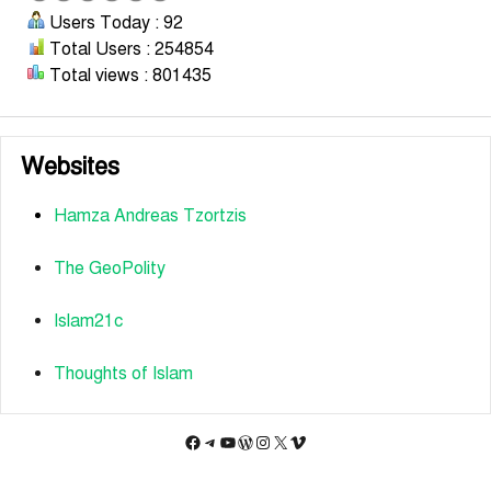
Users Today : 92
Total Users : 254854
Total views : 801435
Websites
Hamza Andreas Tzortzis
The GeoPolity
Islam21c
Thoughts of Islam
Facebook
Telegram
YouTube
WordPress
Instagram
X
Vimeo