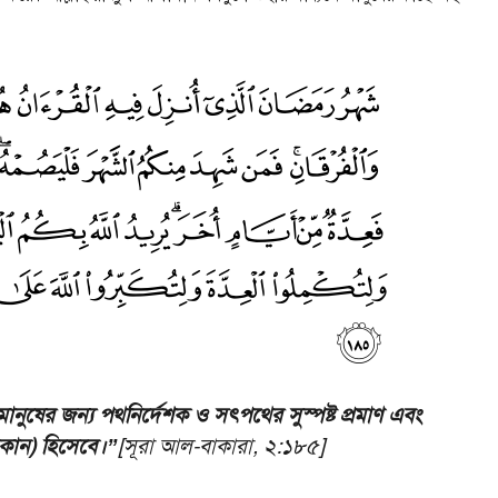
ুষের জন্য পথনির্দেশক ও সৎপথের সুস্পষ্ট প্রমাণ এবং
ুরকান) হিসেবে।”
[সূরা আল-বাকারা, ২:১৮৫]