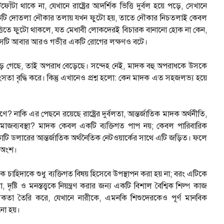
া থাকে না, যেখানে রাষ্ট্রের আদর্শিক ভিত্তি দুর্বল হয়ে পড়ে, সেখানে
া। একটি দোতলা নৌকার তলায় যখন ফুটো হয়, তাতে নৌকার নিচতলাই কেবল
 ভিত্তিতে ফুটো থাকলে, যত মেধাবী লোকদেরই বিচারক বানানো হোক না কেন,
, সেটি আবার আরও গভীর একটি রোগের লক্ষণও বটে।
 গেছে, তাই অপরাধ বেড়েছে। সন্দেহ নেই, মাদক বহু অপরাধকে উসকে
হিংসতা বৃদ্ধি করে। কিন্তু এখানেও প্রশ্ন হলো: কেন মাদক এত সহজলভ্য হয়ে
? নাকি এর পেছনে রয়েছে রাষ্ট্রের দুর্বলতা, আন্তর্জাতিক মাদক অর্থনীতি,
সমাজব্যবস্থা? মাদক কেবল একটি ব্যক্তিগত পাপ নয়; কেবল পারিবারিক
কোটি ডলারের আন্তর্জাতিক অর্থনৈতিক নেটওয়ার্কের সাথে এটি জড়িত। ফলে
র অংশ।
 চাহিদাকে শুধু ব্যক্তিগত বিষয় হিসেবে উপস্থাপন করা হয় না; বরং এটিকে
দৃষ্টি ও মনস্তত্ত্বকে নিয়ন্ত্রণ করার জন্য একটি বিশাল বৈশ্বিক শিল্প কাজ
কতা তৈরি করে, যেখানে নারীকে, এমনকি শিশুদেরকেও পূর্ণ মানবিক
নো হয়।