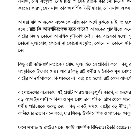
সমাজ, সেই সংস্কৃতি, সেই চিন্তা ও সেই রাষ্ট্রিক কাঠামো নিয়
করছে। কারণ, যে সমাজ তার আদর্শিক ভিত্তি হারায়, সে সমাজ একসময
আমরা যদি আজকের সংকটকে সত্যিকার অর্থে বুঝতে চাই, তাহলে আমাদে
হলো:
রাষ্ট্র কি আদর্শনিরপেক্ষ হতে পারে?
আজকের পৃথিবীতে অনেকে
রাষ্ট্রের নিজস্ব কোনো আদর্শিক দৃষ্টিভঙ্গি নেই। কিন্তু বাস্তবতা হলো, 
কোনো মূল্যবোধ, কোনো না কোনো সংস্কৃতি, কোনো না কোনো জীবনদর্
দেয়।
কিছু রাষ্ট্র ব্যক্তিস্বাধীনতাকে সর্বোচ্চ মূল্য হিসেবে প্রতিষ্ঠা করে। কিছ
সংস্কৃতিকে উৎসাহ দেয়। আবার কিছু রাষ্ট্র ধর্মীয় ও নৈতিক মূল্যব
রাষ্ট্রের আদর্শ থাকবে, কি থাকবে না। বরং প্রশ্ন হলো: রাষ্ট্র কোন আদ
বাংলাদেশের বাস্তবতায় এই প্রশ্নটি আরও গুরুত্বপূর্ণ। কারণ, এ দ
বড় অংশ ইসলামী আকিদা ও মূল্যবোধ দ্বারা গঠিত। গ্রাম থেকে শহর 
ধর্মীয় পরিচয়কে গুরুত্ব দেয়। কিন্তু একই সময়ে রাষ্ট্রের বহু নী
কাঠামোর প্রভাব বহন করে, যার শিকড় উপনিবেশিক ও পাশ্চাত্য সেক্যুল
ফলে সমাজ ও রাষ্ট্রের মধ্যে একটি আদর্শিক বিচ্ছিন্নতা তৈরি হয়ে