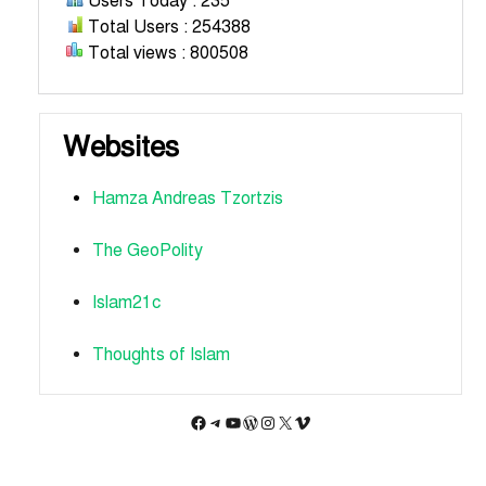
Users Today : 235
Total Users : 254388
Total views : 800508
Websites
Hamza Andreas Tzortzis
The GeoPolity
Islam21c
Thoughts of Islam
Facebook
Telegram
YouTube
WordPress
Instagram
X
Vimeo