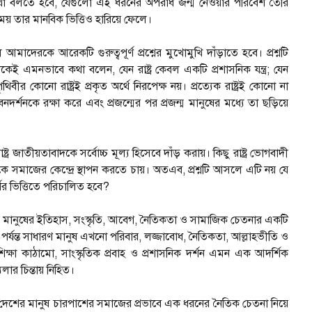
েও কথা বলতে হবে, যেগুলো এই ধরনের অপরাধ জন্ম নেওয়ার পরিবেশ তৈরি
় তার মানবিক ভিত্তিও হারিয়ে ফেলে।
রকে আরেকটি গুরুত্বপূর্ণ প্রশ্নের মুখোমুখি দাঁড়াতে হবে। প্রশ্নটি
ই এমনভাবে কথা বলেন, যেন রাষ্ট্র কেবল একটি প্রশাসনিক যন্ত্র; যেন
পৃথিবীর কোনো রাষ্ট্রই প্রকৃত অর্থে নিরপেক্ষ নয়। প্রত্যেক রাষ্ট্রই কোনো না
শনকে রক্ষা করে এবং প্রজন্মের পর প্রজন্ম মানুষের মধ্যে তা ছড়িয়ে
ু রাষ্ট্র জাতীয়তাবাদকে সর্বোচ্চ মূল্য হিসেবে দাঁড় করায়। কিছু রাষ্ট্র ভোগবাদী
োধকে সমাজের কেন্দ্রে স্থাপন করতে চায়। অতএব, প্রশ্নটি আসলে এটি নয় যে
র্শের ভিত্তিতে পরিচালিত হবে?
েশের মানুষের ইতিহাস, সংস্কৃতি, আবেগ, নৈতিকতা ও সামাজিক চেতনার একটি
পর্যন্ত সাধারণ মানুষ এখনো পরিবার, লজ্জাবোধ, নৈতিকতা, আল্লাহভীতি ও
তি, শিক্ষা কাঠামো, সাংস্কৃতিক প্রবাহ ও প্রশাসনিক দর্শন এমন এক আদর্শিক
ার চিন্তায় নিহিত।
ছে। দেশের মানুষ চারপাশের সমাজের প্রভাবে এক ধরনের নৈতিক চেতনা নিয়ে