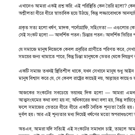
এখানেও আমরা একই প্রশ্ন করি: এই পরিস্থিতি কেন তৈরি হলো? কেন র
অশ্লীলতা ধীরে ধীরে স্বাভাবিক হয়ে উঠছে, কিন্তু লজ্জাবোধকে আনস্মা
প্রকৃত সত্য হলো ধর্ষণ, মাদক, পর্নোগ্রাফি, সহিংসতা — এগুল
সেই সংকট হলো — আদর্শিক পতন। চিন্তার পতন। আদর্শিক ভিত্তির 
যে সমাজে মানুষ নিজেকে কেবল প্রবৃত্তির প্রাণীতে পরিণত করে, 
সময়ের জন্য থামাতে পারে, কিন্তু চিন্তা মানুষকে ভেতর থেকে নিয়ন্ত্র
একটি সমাজ তখনই স্থিতিশীল থাকে, যখন সেখানে মানুষ শুধু আইন
মানুষ বিশ্বাস করে যে, সে কেবল রাষ্ট্রের কাছেই নয়, আল্লাহর কাছে
আজকের সংকটের সবচেয়ে ভয়াবহ দিক হলো — আমরা এমন একটি 
আত্মসংযমের কথা বলা হয় না; অধিকারের কথা বলা হয়, কিন্তু দায়িত্ব
ফলে সমাজের ভেতরে ধীরে ধীরে একটি নৈতিক শূন্যতা তৈরি হয়। পরিবার
দুর্বল হয়। আর এই শূন্যতার মধ্য দিয়েই ধর্ষণের মতো অপরাধগুল
অতএব, আমরা যদি সত্যিই এই সংকটের সমাধান চাই, তাহলে আমাদ