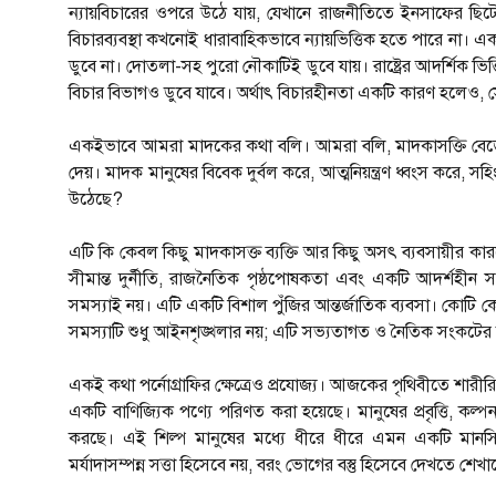
ন্যায়বিচারের ওপরে উঠে যায়, যেখানে রাজনীতিতে ইনসাফের ছিটেফোঁট
বিচারব্যবস্থা কখনোই ধারাবাহিকভাবে ন্যায়ভিত্তিক হতে পারে ন
ডুবে না। দোতলা-সহ পুরো নৌকাটিই ডুবে যায়। রাষ্ট্রের আদর্শিক
বিচার বিভাগও ডুবে যাবে। অর্থাৎ বিচারহীনতা একটি কারণ হলেও
একইভাবে আমরা মাদকের কথা বলি। আমরা বলি, মাদকাসক্তি বেড়ে
দেয়। মাদক মানুষের বিবেক দুর্বল করে, আত্মনিয়ন্ত্রণ ধ্বংস করে, স
উঠেছে?
এটি কি কেবল কিছু মাদকাসক্ত ব্যক্তি আর কিছু অসৎ ব্যবসায়ীর কারণে
সীমান্ত দুর্নীতি, রাজনৈতিক পৃষ্ঠপোষকতা এবং একটি আদর্শহীন 
সমস্যাই নয়। এটি একটি বিশাল পুঁজির আন্তর্জাতিক ব্যবসা। কোটি 
সমস্যাটি শুধু আইনশৃঙ্খলার নয়; এটি সভ্যতাগত ও নৈতিক সংকটে
একই কথা পর্নোগ্রাফির ক্ষেত্রেও প্রযোজ্য। আজকের পৃথিবীতে শারীরিক
একটি বাণিজ্যিক পণ্যে পরিণত করা হয়েছে। মানুষের প্রবৃত্তি, কল্পনা, 
করছে। এই শিল্প মানুষের মধ্যে ধীরে ধীরে এমন একটি মানসি
মর্যাদাসম্পন্ন সত্তা হিসেবে নয়, বরং ভোগের বস্তু হিসেবে দেখতে শেখা