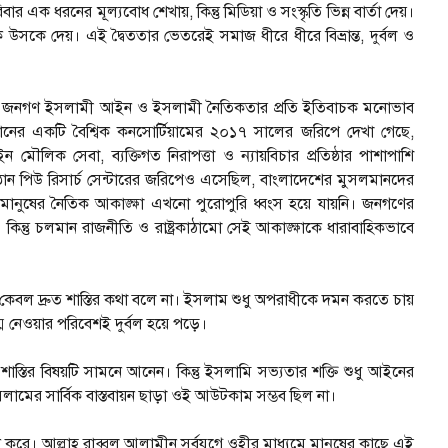
িবার এক ধরনের মূল্যবোধ শেখায়, কিন্তু মিডিয়া ও সংস্কৃতি ভিন্ন বার্তা দেয়।
্তিকে উসকে দেয়। এই দ্বৈততার ভেতরেই সমাজ ধীরে ধীরে বিভ্রান্ত, দুর্বল ও
াগরিষ্ঠ জনগণ ইসলামী আইন ও ইসলামী নৈতিকতার প্রতি ইতিবাচক মনোভাব
ঠানের একটি বৈশ্বিক কনসোর্টিয়ামের ২০১৭ সালের জরিপে দেখা গেছে,
লিক সেবা, ব্যক্তিগত নিরাপত্তা ও ন্যায়বিচার প্রতিষ্ঠার পাশাপাশি
রতিষ্ঠান পিউ রিসার্চ সেন্টারের জরিপেও এসেছিল, বাংলাদেশের মুসলমানদের
ানুষের নৈতিক আকাঙ্ক্ষা এখনো পুরোপুরি ধ্বংস হয়ে যায়নি। জনগণের
িন্তু চলমান রাজনীতি ও রাষ্ট্রকাঠামো সেই আকাঙ্ক্ষাকে ধারাবাহিকভাবে
কেবল দ্রুত শাস্তির কথা বলে না। ইসলাম শুধু অপরাধীকে দমন করতে চায়
েওয়ার পরিবেশই দুর্বল হয়ে পড়ে।
স্তির বিষয়টি সামনে আনেন। কিন্তু ইসলামি সভ্যতার শক্তি শুধু আইনের
লামের সার্বিক বাস্তবায়ন ছাড়া ওই আউটকাম সম্ভব ছিল না।
গঠন করে। আল্লাহ রাব্বুল আলামীন সর্বযুগে ওহীর মাধ্যমে মানুষের কাছে এই