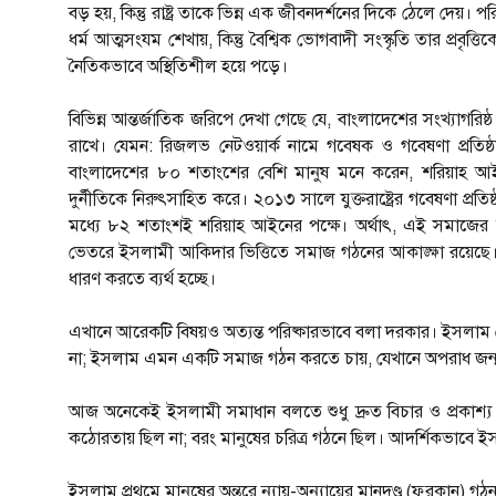
বড় হয়, কিন্তু রাষ্ট্র তাকে ভিন্ন এক জীবনদর্শনের দিকে ঠেলে দেয়। পর
ধর্ম আত্মসংযম শেখায়, কিন্তু বৈশ্বিক ভোগবাদী সংস্কৃতি তার প্রবৃত
নৈতিকভাবে অস্থিতিশীল হয়ে পড়ে।
বিভিন্ন আন্তর্জাতিক জরিপে দেখা গেছে যে, বাংলাদেশের সংখ্য
রাখে। যেমন: রিজলভ নেটওয়ার্ক নামে গবেষক ও গবেষণা প্রতিষ্
বাংলাদেশের ৮০ শতাংশের বেশি মানুষ মনে করেন, শরিয়াহ আইন মৌ
দুর্নীতিকে নিরুৎসাহিত করে। ২০১৩ সালে যুক্তরাষ্ট্রের গবেষণা প্
মধ্যে ৮২ শতাংশই শরিয়াহ আইনের পক্ষে। অর্থাৎ, এই সমাজের ম
ভেতরে ইসলামী আকিদার ভিত্তিতে সমাজ গঠনের আকাঙ্ক্ষা রয়েছে। ক
ধারণ করতে ব্যর্থ হচ্ছে।
এখানে আরেকটি বিষয়ও অত্যন্ত পরিষ্কারভাবে বলা দরকার। ইসলাম 
না; ইসলাম এমন একটি সমাজ গঠন করতে চায়, যেখানে অপরাধ জন্ম ন
আজ অনেকেই ইসলামী সমাধান বলতে শুধু দ্রুত বিচার ও প্রকাশ্য শা
কঠোরতায় ছিল না; বরং মানুষের চরিত্র গঠনে ছিল। আদর্শিকভাবে ইস
ইসলাম প্রথমে মানুষের অন্তরে ন্যায়-অন্যায়ের মানদণ্ড (ফুরকান) 