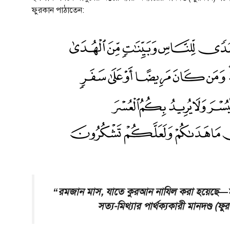
ফুরকান পাঠাতেন:
“রমজান মাস, যাতে কুরআন নাযিল করা হয়েছে—মান
সত্য-মিথ্যার পার্থক্যকারী মানদণ্ড (ফ