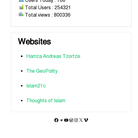
Users Today : 168
Total Users : 254321
Total views : 800336
Websites
Hamza Andreas Tzortzis
The GeoPolity
Islam21c
Thoughts of Islam
Facebook
Telegram
YouTube
WordPress
Instagram
X
Vimeo