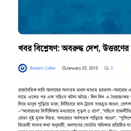
খবর বিশ্লেষণ: অবরুদ্ধ দেশ, উত্তরণের
Ancient Caller
January 22, 2015
0
রাজনৈতিক দাবি আদায়ের অন্যতম প্রধান মাধ্যম হরতাল–অবরোধ 
নামে একের পর এক সহিংস ঘটনা ঘটছে। দিন দিন এ নৈরাজ্যকর পর
দিয়ে মানুষ পুড়িয়ে মারা, নির্বিচারে বাস-ট্রাকে ভাঙচুর-আগুন, রেল
–“অবোরধের বিভীষিকায় মধ্যরাতে পুড়ল ৫ প্রাণ”, “সহিংস রাজনীতি
বোমা দুই যুবক নিহত, অবরোধে অর্ধশতক গাড়িতে আগুন”,‍ “পুলি
বিরোধী দলের কথা অনুযায়ী, জনগণের ভোটের অধিকার প্রতিষ্ঠিত ন