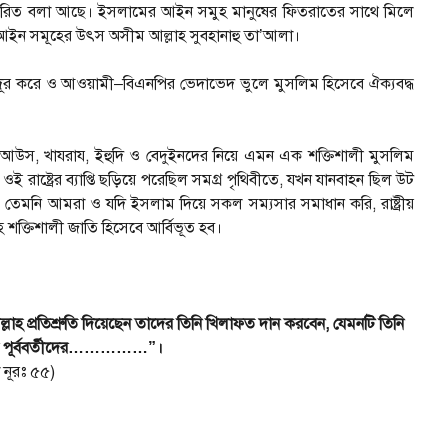
তারিত বলা আছে। ইসলামের আইন সমুহ মানুষের ফিতরাতের সাথে মিলে
ইন সমূহের উৎস অসীম আল্লাহ সুবহানাহু তা’আলা।
র করে ও আওয়ামী–বিএনপির ভেদাভেদ ভুলে মুসলিম হিসেবে ঐক্যবদ্ধ
যমে আউস, খাযরায, ইহুদি ও বেদুইনদের নিয়ে এমন এক শক্তিশালী মুসলিম
ওই রাষ্ট্রের ব্যাপ্তি ছড়িয়ে পরেছিল সমগ্র পৃথিবীতে, যখন যানবাহন ছিল উট
মনি আমরা ও যদি ইসলাম দিয়ে সকল সম্যসার সমাধান করি, রাষ্ট্রীয়
াহ শক্তিশালী জাতি হিসেবে আর্বিভূত হব।
াহ প্রতিশ্রুতি দিয়েছেন তাদের তিনি খিলাফত দান করবেন, যেমনটি তিনি
র পূর্ববর্তীদের……………”।
া নূরঃ ৫৫)