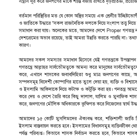
সন্ত্রাস দূর করে জনগণের মাঝে শান্তি বজায় রাখতে দৃঢ়প্রতিজ্ঞ, প্র
বর্তমান পরিস্থিতির মত যে কোন অস্থির সময়ে এক শ্রেনীর উচ্ছিষ্ট
ও জাতিকে উদ্ধারে “সকল রাজনৈতিক দলকে নিয়ে সংলাপ তত্ত্ব নি
সমাধান করা যায়। অনেকের মতে, আমদের দেশে Proper গণতন্ত্র নাই,
দেশপ্রেমের অভাব রয়েছে, তাই আমরা উন্নতি করতে পারছি না। তথা
কারণ।
আমদের সকল সমস্যার সমাধান হিসেবে যেই গণতন্ত্রকে উপস্তাপন 
গণতন্ত্রে আল্লাহর সার্বভৌমত্বকে আমন্য করে মানুষের সার্বভৌম
করে, এখানে শাসকের জবাবদিহিতা শুধু মাত্র জনগণের কাছে, আল্ল
সম্পদসমূহ বিদেশী কোম্পাণির হাতে তুলে দেয়া হয়, ব্যক্তি ও বিশ্বাস
ও ইসলামি আকিদাকে নিয়ে কটাক্ষ ও কটূক্তি করা হয়। গনতন্ত্র আ
করে দেয় ও দেশে তৈরি করে কিছু দালাল, যালিম ও মুনাফিক শাসক
করে, জনগণের মৌলিক অধিকারকে কুক্ষিগত করে নিজেদের স্বার্থ উদ্
আমাদের ১৫ কোটি মুসলিমদের ঐক্যবদ্ধ করে, শক্তিশালী জাতি হিস
ইসলাম বাস্তবায়ন করতে হবে। ইসলামের বিধানসমুহ ব্যক্তিজীবন থেকে শ
পর্যন্ত পরিব্যপ্ত। কিভাবে শাসক নির্বাচন করতে হবে, কিভাব