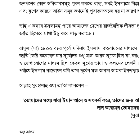
জনগণের কোন অধিকারসমূহ পূরন করতে বাধ্য, সবই ইসলামে বিস্
এবং যুগের কারণে আইন সমূহ কখনোই পুরাতন/অচল হয় না কারণ আ
তাই একমাত্র ইসলামই পারে আমাদের দেশের রাজনৈতিক দীনতা দূ
জাতি হিসেবে মাথা উচু করে দাড় করাতে ।
রাসূল (সা) ১৪০০ বছর পূর্বে মদিনায় ইসলাম বাস্তবায়নের মাধ্
জাতি তৈরি করেছেন যার সূর্যোদয় শুধু মাত্র আরব ভুন্ডে ছিল না, বরং 
ও যোগাযোগের মাধ্যম ছিল কেবল মুখের ভাষা ও কলমের লেখনী। তে
পর্যায়ে ইসলাম বাস্তবায়ন করি তবে পূর্বের মত আবার আমরা ইনশাল্ল
আল্লাহ সুবহানাহু ওয়া তা’আলা বলেন –
“
তোমাদের মধ্যে যারা ঈমান আনে ও সৎকর্ম করে, তাদের জন্য আল্ল
দান করেছেন তোমাদে
(সুর
আবু তালিম