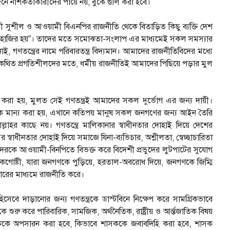
য়োজনে নাশকতাকারীদের পায়ে নয়, বুকে গুলি করা হবে।
ভোগী সুশীল ও আওয়ামী বিএনপির রাজনীতি থেকে বিতাড়িত কিছু ব্যক্তি দেশ
য়ে হাজির হয়”। তাদের মতে সমোঝতা-সংলাপ এর মাধ্যমেই সকল সমস্যার
 গণতন্ত্রের নামে পরিবারতন্ত্র বিদ্যমান। আমাদের রাজনীতিবিদের মধ্যে
কথিত প্রগতিশীলদের মতে, ধর্মীয় রাজনীতিই আমাদের পিছিয়ে পড়ার মুল
করা হয়, মুলত সেই গণতন্ত্রই আমাদের সকল দুর্ভোগ এর জন্য দায়ী।
ত্বকে মান্য করা হয়, এখানে কতিপয় মানুষ সকল জনগণের জন্য আইন তৈরি
াহর কাছে নয়। গণতন্ত্রে মালিকানার স্বাধীনতার দোহাই দিয়ে দেশের
ের স্বাধীনতার দোহাই দিয়ে সমাজে যিনা-ব্যভিচার, অশ্লীলতা, স্বেচ্ছাচারিতা
মদেরকে আওয়ামী-বিনপিতে বিভক্ত করে বিদেশী প্রভুদের লুটপাটের সুযোগ
গোষ্টী, যারা জনগণকে পুড়িয়ে, হরতাল-অবরোধ দিয়ে, জনগণকে জিম্মি
ধারের মাধ্যমে রাজনীতি করে।
েবে দাড়ানোর জন্য গণতন্ত্রকে ডাস্টবিনে নিক্ষেপ করে সামগ্রিকভাবে
ুরু করে পারিবারিক, সামজিক, অর্থনৈতিক, রাষ্ট্রীয় ও আর্ন্তজাতিক বিষয়
ে শাসককে অপসারন করা হবে, কিভাবে শাসককে জবাবদিহি করা হবে, শাসক