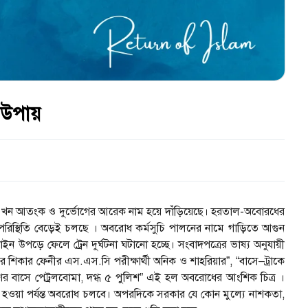
 উপায়
এখন আতংক ও দুর্ভোগের আরেক নাম হয়ে দাঁড়িয়েছে। হরতাল-অবোরধের
িস্থিতি বেড়েই চলছে । অবরোধ কর্মসুচি পালনের নামে গাড়িতে আগুন
লাইন উপড়ে ফেলে ট্রেন দুর্ঘটনা ঘটানো হচ্ছে। সংবাদপত্রের ভাষ্য অনুযায়ী
র শিকার ফেনীর এস.এস.সি পরীক্ষার্থী অনিক ও শাহরিয়ার”, “বাসে–ট্রাকে
শের বাসে পেট্রলবোমা, দগ্ধ ৫ পুলিশ” এই হল অবরোধের আংশিক চিত্র ।
া হওয়া পর্যন্ত অবরোধ চলবে। অপরদিকে সরকার যে কোন মুল্যে নাশকতা,