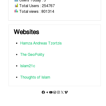
Users Today : 5
Total Users : 254767
Total views : 801314
Websites
Hamza Andreas Tzortzis
The GeoPolity
Islam21c
Thoughts of Islam
Facebook
Telegram
YouTube
WordPress
Instagram
X
Vimeo