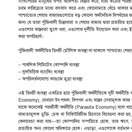
সংখ্যাগরিষ্ঠ মানুষের ওপর আধিপত্য বিস্তার করে, যারা কঠোর পরিশ্
চরম দারিদ্র্যের মধ্যে বসবাস করে এবং কোনোমতে বেঁচে থাকার
পাশ্চাত্যের শেয়ার বাজারগুলোতে বড় কোনো অর্থনৈতিক বিপর্যয়ে
জন্য যে তারা পুঁজিবাদী চিন্তাধারা ও শেয়ার বাজার দ্বারা প্রতা
এগুলোর বাস্তবতা তুলে ধরা, এগুলোর দুর্নীতি উন্মোচন করা এবং ইস
করা অপরিহার্য।
পুঁজিবাদী অর্থনীতির তিনটি মৌলিক ব্যবস্থা না থাকলে পাশ্চাত্যে 
– পাবলিক লিমিটেড কোম্পানি ব্যবস্থা
– সুদভিত্তিক ব্যাংকিং ব্যবস্থা
– অপরিবর্তনযোগ্য কাগুজে মুদ্রা ব্যবস্থা
এই তিনটি ব্যবস্থা একত্রিত হয়ে পুঁজিবাদী অর্থনীতিকে দুটি অর্থনীত
Economy), যেখানে উৎপাদন, বিপণন এবং বাস্তব সেবামূলক কাজ সম্
যাকে অনেকেই পরজীবী অর্থনীতি (Parasite Economy) বলে থাকেন
বাধ্যতামূলক চুক্তি, চেক বা সিকিউরিটিজ হিসেবে বিবেচনা করা হয়,
কেনাবেচা করা যায়—তা কোম্পানির সম্পত্তিতে হোক, তার ঋণে, সরক
প্রত্যয়িত অন্য কোনো অধিকারে হোক। এছাড়া, এগুলোকে বর্তমান বাজ