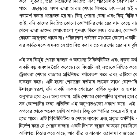
করে। সুতরাং, তারা নিজেদের নিয়ন্ত্রিত এবং পরিচালিত কোম্পানির
পারে। এছাড়াও, যখন তারা আরও শেয়ার কিনতে চায়—তা ওই 
পরামর্শ করার প্রয়োজন হয় না। কিছু শেয়ার কেনা এবং কিছু বিক্
তাই, যদি তাদের নিয়ন্ত্রিত কোনো কোম্পানির শেয়ারের দাম বেড়ে য
গেলে তারা তাদের শেয়ারগুলো পুনরায় কিনে নেয়। অতএব, কোম্পানি, 
কোনো আনুগত্য থাকে না। পরিচালনা পর্ষদের মাধ্যমে কোনো একটি নির্দি
এর কার্যক্রমকে এমনভাবে প্রভাবিত করা যাতে এর শেয়ারের দাম বৃদ্ধ
এই সব কিছুই শেয়ার বাজার ও অন্যান্য সিকিউরিটিজ এবং প্রকৃত অর্
একটি বড় ব্যবধান তৈরি করেছে। যে বিষয়টি এই সত্যকে নিশ্চিত কর
ট্রেডাররা শেয়ার বাজারে প্রতিনিয়ত পর্যবেক্ষণ করে এবং এটিকে কোন
ব্যবহার করে। এটি হলো শেয়ারের বর্তমান দামের সাথে কোম্পানি ক
উদাহরণস্বরূপ, যদি একটি একক শেয়ারের বার্ষিক মুনাফা ২ ডলার
অনুপাত হবে ২০। অন্য কথায়, প্রতি শেয়ারে কোম্পানির মুনাফা হব
সব কোম্পানির জন্য প্রতিদিন এই অনুপাতগুলো প্রকাশ করে। 
অপরের থেকে অনেক বেশি আলাদা। কিছু কোম্পানির ক্ষেত্রে এই হার
হতে পারে। এটি সিকিউরিটিজ ও শেয়ার বাজার এবং প্রকৃত অর্থনীতি 
নির্দেশ করে যে শেয়ার বাজার একটি বিশাল জুয়ার আড্ডায় (ক্যা
আধিপত্য বিস্তার করে আছে, আর তীব্র ও বারবার ওঠানামা বাজারের এ