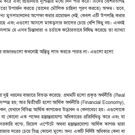
রম করে এবং প্রতিনিয়ত দুশ্চিন্তার মধ্যে দিন পার করে। এদের বেশিরভাগই
 মতো উপার্জন করতে (তাদের মৌলিক চাহিদা পূরণ করতে) অক্ষম। তবে,
র জন্য মুসলমানদের অপেক্ষা করার প্রয়োজন নেই, কেবল এটি উপলব্ধি করার
রিত হয়েছে এবং এগুলো আসলে মাকড়সার জালের চেয়ে বেশি কিছু নয়। এখনই
লাম যে এসব চিন্তাধারা ও চর্চাকে কঠোরভাবে নিষিদ্ধ করেছে তা ব্যাখ্যা
শেয়ার বাজারগুলো কখনোই অস্তিত্ব লাভ করতে পারত না। এগুলো হলো:
ি বা দুই ধরনের বাজারে বিভক্ত করেছে: প্রথমটি হলো প্রকৃত অর্থনীতি (Real
পন্ন হয়; আর দ্বিতীয়টি হলো আর্থিক অর্থনীতি (Financial Economy),
, যেখানে বিভিন্ন আর্থিক কাগজের উদ্ভাবন ও কেনাবেচা হয়। এগুলোকে
 যা কোনো এক পক্ষের হস্তান্তরযোগ্য অধিকারের প্রতিনিধিত্ব করে এবং যা
ারি বন্ডে, রিয়েল এস্টেটে অথবা হস্তান্তরযোগ্য আর্থিক কাগজ দ্বারা
ার দরের চেয়ে ভিন্ন কোনো মূল্যে অন্য একটি নির্দিষ্ট অধিকার কেনা বা