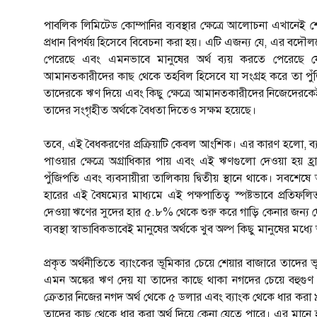
পাবলিক লিমিটেড কোম্পানির ব্যবস্থার ক্ষেত্রে আলোচনা এখানেই শেষ। 
প্রধান বিপর্যয় হিসেবে বিবেচনা করা হয়। এটি এজন্য যে, এর বদ
পেরেছে এবং এমনভাবে মানুষের অর্থ ব্যয় করতে পেরেছে যে
আমানতকারীদের কাছ থেকে তহবিল হিসেবে যা সংগ্রহ করে তা পুঁজিপত
তাদেরকে ঋণ দিয়ে এবং কিছু ক্ষেত্রে আমানতকারীদের নিজেদেরকেই ঋ
তাদের সংগৃহীত অর্থকে বৈধতা দিতেও সক্ষম হয়েছে।
তবে, এই বৈধকরণের প্রক্রিয়াটি কেবল আংশিক। এর কারণ হলো, ব্
পাওয়ার ক্ষেত্রে অগ্রাধিকার পায় এবং এই ঋণগুলো দেওয়া হয় 
পুঁজিপতি এবং ব্যবসায়ীরা তালিকায় দ্বিতীয় স্থানে থাকে। সবশে
হারের এই বৈষম্যের মাধ্যমে এই পক্ষপাতিত্ব স্পষ্টভাবে প্রতিফ
দেওয়া ঋণের সুদের হার ৫.৮% থেকে শুরু করে গাড়ি কেনার জন্য দেও
ব্যবস্থা স্বাভাবিকভাবেই মানুষের অর্থকে খুব অল্প কিছু মানুষের মধ্
প্রকৃত অর্থনীতিতে ব্যাংকের ভূমিকার চেয়ে শেয়ার বাজারে তাদের
এমন অঙ্কের ঋণ দেয় যা তাদের কাছে থাকা নগদের চেয়ে বহুগুণ 
ক্রেতার নিজের নগদ অর্থ থেকে ৫ ডলার এবং ব্যাংক থেকে ধার ক
তাদের কাছ থেকে ধার করা অর্থ দিয়ে কেনা যেতে পারে। এর মানে হ