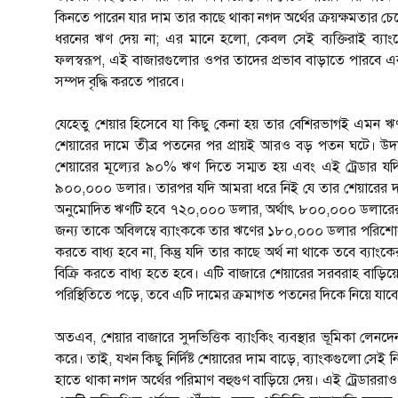
কিনতে পারেন যার দাম তার কাছে থাকা নগদ অর্থের ক্রয়ক্ষমতার চেয়
ধরনের ঋণ দেয় না; এর মানে হলো, কেবল সেই ব্যক্তিরাই ব্যাং
ফলস্বরূপ, এই বাজারগুলোর ওপর তাদের প্রভাব বাড়াতে পারবে এ
সম্পদ বৃদ্ধি করতে পারবে।
যেহেতু শেয়ার হিসেবে যা কিছু কেনা হয় তার বেশিরভাগই এমন ঋণ দ্
শেয়ারের দামে তীব্র পতনের পর প্রায়ই আরও বড় পতন ঘটে। উদা
শেয়ারের মূল্যের ৯০% ঋণ দিতে সম্মত হয় এবং এই ট্রেডার য
৯০০,০০০ ডলার। তারপর যদি আমরা ধরে নিই যে তার শেয়ারের 
অনুমোদিত ঋণটি হবে ৭২০,০০০ ডলার, অর্থাৎ ৮০০,০০০ ডলারের ৯
জন্য তাকে অবিলম্বে ব্যাংককে তার ঋণের ১৮০,০০০ ডলার পরিশোধ 
করতে বাধ্য হবে না, কিন্তু যদি তার কাছে অর্থ না থাকে তবে ব্যা
বিক্রি করতে বাধ্য হতে হবে। এটি বাজারে শেয়ারের সরবরাহ বাড়
পরিস্থিতিতে পড়ে, তবে এটি দামের ক্রমাগত পতনের দিকে নিয়ে যাবে
অতএব, শেয়ার বাজারে সুদভিত্তিক ব্যাংকিং ব্যবস্থার ভূমিকা ল
করে। তাই, যখন কিছু নির্দিষ্ট শেয়ারের দাম বাড়ে, ব্যাংকগুলো সেই ন
হাতে থাকা নগদ অর্থের পরিমাণ বহুগুণ বাড়িয়ে দেয়। এই ট্রেডার