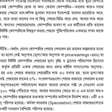
 কার্যকলাপ সংক্রান্ত যেকোনো দায়বদ্ধতা থেকে সহজেই হাত ধুয়ে ফেলতে
একই কোম্পানির হোক বা অন্য কোনো কোম্পানির—তাদের কারও সাথে
রি করার পেছনে তাৎক্ষণিক মুনাফা লাভের উদ্দেশ্যই তাদের প্ররোচিত করে;
ায়, তবে তারা তাদের সব বা কিছু শেয়ার বিক্রি করে দেয়, আবার দাম কমে
অন্যান্য শেয়ারহোল্ডার, কোম্পানির ব্যবসা বা এর কর্মীদের প্রতি তাদের
ষ্ট কোম্পানিকে নিয়ন্ত্রণ করার পেছনে পুঁজিপতিদের একমাত্র লক্ষ্য থাকে
ি পায়।
থনীতি—অর্থাৎ যেসব কোম্পানির শেয়ার লেনদেন হয় তাদের বাস্তবতার মধ্যে
ে তা হলো সেই অনুপাত (মূল্য/আয় অনুপাত বা price/earnings ratio) যা
ো নির্দিষ্ট কোম্পানির শেয়ারের মূল্য বৃদ্ধি ও হ্রাসের পরিমাপক হিসেবে
র্তৃক প্রতিটি একক শেয়ারের জন্য প্রদত্ত বার্ষিক লভ্যাংশের অনুপাত।
 হয় এবং শেয়ার বাজারে শেয়ারটির দাম ৪০ ডলার হয়, তবে মূল্য/আয়
ে সেই শেয়ারের দামের ৫%। সংবাদপত্রগুলো শেয়ার বাজারে লেনদেন হওয়া
এই অনুপাতগুলো পর্যালোচনা করলে আমরা দেখতে পাই যে সেগুলো একে
 ১০০ পর্যন্ত পৌঁছাতে পারে, আবার অন্যদের ক্ষেত্রে তা ৫-এর মতো কমও
ও কোম্পানির বাস্তবতার মধ্যকার সম্পর্কের ফাটলকে নির্দেশ করে। এটি এও
সিনো) পরিণত হয়েছে। ফটকা কারবার (Speculation) শেয়ার বাজারগুলোতে
কটি সাধারণ বৈশিষ্ট্যে পরিণত হয়েছে।