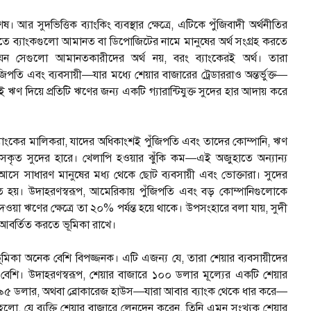
আর সুদভিত্তিক ব্যাংকিং ব্যবস্থার ক্ষেত্রে, এটিকে পুঁজিবাদী অর্থনীতির
ৌলতে ব্যাংকগুলো আমানত বা ডিপোজিটের নামে মানুষের অর্থ সংগ্রহ করতে
ন সেগুলো আমানতকারীদের অর্থ নয়, বরং ব্যাংকেরই অর্থ। তারা
ি এবং ব্যবসায়ী—যার মধ্যে শেয়ার বাজারের ট্রেডাররাও অন্তর্ভুক্ত—
ণ দিয়ে প্রতিটি ঋণের জন্য একটি গ্যারান্টিযুক্ত সুদের হার আদায় করে
যাংকের মালিকরা, যাদের অধিকাংশই পুঁজিপতি এবং তাদের কোম্পানি, ঋণ
হ্রাসকৃত সুদের হারে। খেলাপি হওয়ার ঝুঁকি কম—এই অজুহাতে অন্যান্য
ষে আসে সাধারণ মানুষের মধ্য থেকে ছোট ব্যবসায়ী এবং ভোক্তারা। সুদের
লিত হয়। উদাহরণস্বরূপ, আমেরিকায় পুঁজিপতি এবং বড় কোম্পানিগুলোকে
য়া ঋণের ক্ষেত্রে তা ২০% পর্যন্ত হয়ে থাকে। উপসংহারে বলা যায়, সুদী
যে আবর্তিত করতে ভূমিকা রাখে।
 ভূমিকা অনেক বেশি বিপজ্জনক। এটি এজন্য যে, তারা শেয়ার ব্যবসায়ীদের
বেশি। উদাহরণস্বরূপ, শেয়ার বাজারে ১০০ ডলার মূল্যের একটি শেয়ার
রা ৯৫ ডলার, অথবা ব্রোকারেজ হাউস—যারা আবার ব্যাংক থেকে ধার করে—
লো, যে ব্যক্তি শেয়ার বাজারে লেনদেন করেন, তিনি এমন সংখ্যক শেয়ার