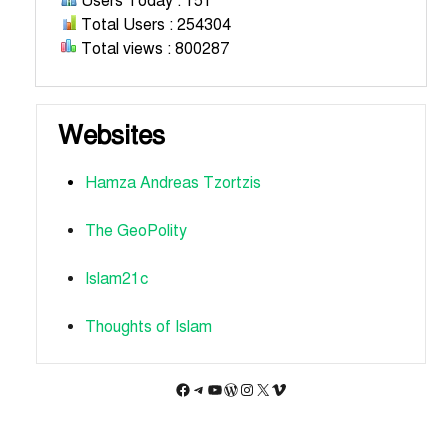
Users Today : 151
Total Users : 254304
Total views : 800287
Websites
Hamza Andreas Tzortzis
The GeoPolity
Islam21c
Thoughts of Islam
Facebook
Telegram
YouTube
WordPress
Instagram
X
Vimeo