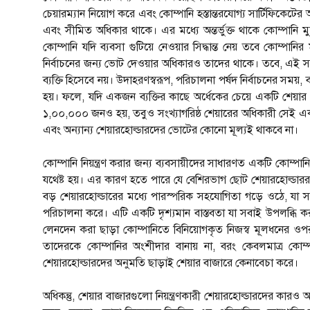
চেয়ারম্যান নিয়োগ করে এবং কোম্পানি হস্তান্তরযোগ্য সার্টিফিকেটের 
এবং সীমিত অধিকার থাকে। এর মধ্যে অন্তর্ভুক্ত থাকে কোম্পানি মু
কোম্পানি যদি ব্যবসা গুটিয়ে নেওয়ার সিদ্ধান্ত নেয় তবে কোম্পান
নির্বাচনের জন্য ভোট দেওয়ার অধিকারও তাদের থাকে। তবে, এই সব অ
ব্যক্তি হিসেবে নয়। উদাহরণস্বরূপ, পরিচালনা পর্ষদ নির্বাচনের সময়, 
হয়। ফলে, যদি একজন ব্যক্তির কাছে অর্ধেকের চেয়ে একটি শেয়ার 
১,০০,০০০ জনও হয়, তবুও সংখ্যাগরিষ্ঠ শেয়ারের অধিকারী সেই একক 
এবং অন্যান্য শেয়ারহোল্ডারদের ভোটের কোনো মূল্যই থাকবে না।
কোম্পানি নিয়ন্ত্রণ করার জন্য ব্যবসায়ীদের সাধারণত একটি কোম্
যথেষ্ট হয়। এর কারণ হতে পারে যে বেশিরভাগ ছোট শেয়ারহোল্ডাররা
বড় শেয়ারহোল্ডারের মধ্যে পারস্পরিক সহযোগিতা গড়ে ওঠে, যা সকল
পরিচালনা করে। এটি একটি দৃশ্যমান বাস্তবতা যা সবাই উপলব্ধি ক
লেনদেন করা ছাড়া কোম্পানিতে বিনিয়োগকৃত নিজস্ব মূলধনের ওপর 
তাদেরকে কোম্পানির অংশীদার বানায় না, বরং কেবলমাত্র কোম্প
শেয়ারহোল্ডারদের অনুমতি ছাড়াই শেয়ার বাজারে কেনাবেচা করে।
অধিকন্তু, শেয়ার বাজারগুলো নিয়ন্ত্রণকারী শেয়ারহোল্ডারদের কারও