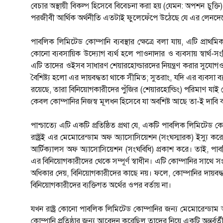
বেচার অস্থায়ী বিকল্প হিসেবে বিবেচনা করা হয় (যেমন: অপশন চুক্ত
পরজীবী আর্থিক অর্থনীতি এতটাই ফুলেফেঁপে উঠেছে যে এর লেনদেনের 
পাবলিক লিমিটেড কোম্পানি ব্যবস্থার ক্ষেত্রে বলা যায়, এটি প্র
কোনো ব্যবসায়িক উদ্যোগ ব্যর্থ হলে পাওনাদার ও ব্যবসায় স্বার্থ-সং
এটি তাদের ওইসব সাধারণ শেয়ারহোল্ডারদের নিয়ন্ত্রণ করার সুযোগও 
বৈশিষ্ট্য হলো এর দায়বদ্ধতা থাকে সীমিত; সুতরাং, যদি এর ব্যবসা
রয়েছে, তারা বিনিয়োগকারীদের পুঁজির (শেয়ারহোল্ডিং) পরিমাণ 
কেবল কোম্পানির নিজস্ব মূলধন হিসেবে যা অবশিষ্ট আছে তা-ই দাবি
পাশ্চাত্যে এটি একটি প্রতিষ্ঠিত প্রথা যে, একটি পাবলিক লিমিটেড কোম্পান
রাষ্ট্রই এর মেমোরেন্ডাম অফ অ্যাসোসিয়েশন (সংঘস্মারক) ইস্যু করে, 
আর্টিক্যালস অফ অ্যাসোসিয়েশন (সংঘবিধি) প্রকাশ করে। তাই, পাবলি
এর বিনিয়োগকারীদের থেকে সম্পূর্ণ স্বাধীন। এটি কোম্পানির সাথে সংশ্ল
অধিকার দেয়, বিনিয়োগকারীদের কাছে নয়। ফলে, কোম্পানির দায়বদ্
বিনিয়োগকারীদের ব্যক্তিগত অর্থের ওপর বর্তায় না।
যখন রাষ্ট্র কোনো পাবলিক লিমিটেড কোম্পানির জন্য মেমোরেন্ডাম অফ
কোম্পানি প্রতিষ্ঠার জন্য আবেদন করেছিল তাদের নিয়ে একটি অন্তর্ব