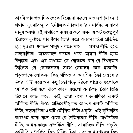
আরবি ভাষাগত দিক থেকে বিবেচনা করলে মতাদর্শ (মাবদা’)
শব্দটি ‘সূচনাবিন্দু’ বা ‘মৌলিক নীতিমালা’র সমার্থক৷ সাধারণ
মানুষ অবশ্য এই শব্দটিকে ব্যবহার করে এমন একটি গুরুত্বপূর্ণ
চিন্তাকে বুঝাতে যার উপর ভিত্তি করে অন্যান্য চিন্তা প্রতিষ্ঠত
হয়; সুতরাং একজন মানুষ বলতে পারে – আমার নীতি হচ্ছে
সত্যবাদিতা, আরেকজন বলতে পারে আমার নীতি হচ্ছে
বিশ্বস্ততা এবং এর মাধ্যমে সে বোঝাতে চায় যে বিশ্বস্ততার
ভিত্তিতে সে লোকজনের সাথে লেনদেন করে ইত্যাদি৷
প্রকৃতপক্ষে লোকজন কিছু খন্ডিত বা আংশিক চিন্তা যেগুলোর
উপর ভিত্তি করে অন্যকিছু চিন্তা গড়ে উঠতে পারে সেগুলোকে
মৌলিক চিন্তা বলে থাকে কারণ এগুলো অন্যকিছু চিন্তার ভিত্তি
হিসেবে কাজ করে৷ তাই তারা বলে সত্যবাদিতা একটি
মৌলিক নীতি, উত্তম প্রতিবেশীসুলভ আচরণ একটি মৌলিক
নীতি, সহযোগিতা একটি মৌলিক নীতি প্রভৃতি৷ এই দৃষ্টিভঙ্গির
কারণেই তারা বলে থাকে যে নৈতিকতার নীতি, অর্থনৈতিক
নীতি, আইন-কানুন সম্পর্কিত নীতি, সামাজিক নীতি প্রভৃতি;
অর্থনীতি সম্পর্কিত কিছু র্নিদিষ্ট চিন্তা এবং আইনশাস্ত্রের কিছু