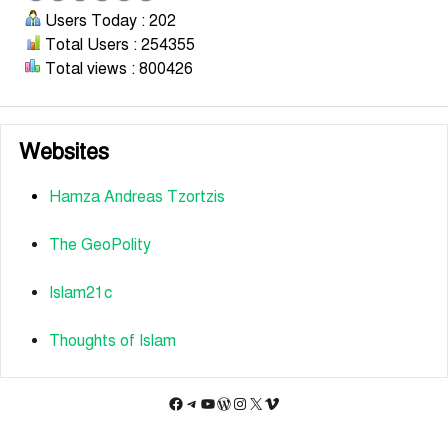
Users Today : 202
Total Users : 254355
Total views : 800426
Websites
Hamza Andreas Tzortzis
The GeoPolity
Islam21c
Thoughts of Islam
Facebook
Telegram
YouTube
WordPress
Instagram
X
Vimeo