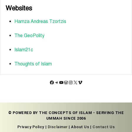
Websites
Hamza Andreas Tzortzis
The GeoPolity
Islam21c
Thoughts of Islam
Facebook
Telegram
YouTube
WordPress
Instagram
X
Vimeo
© POWERED BY THE CONCEPTS OF ISLAM - SERVING THE
UMMAH SINCE 2006
Privacy Policy |
Disclaimer
| About Us |
Contact Us