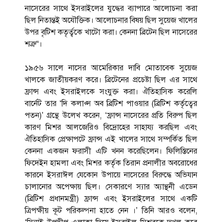
নাসেরের সাথে ইসরাইলের যুদ্ধের ব্যাপারে আলোচনা করা
ছিল নিতান্তই অযৌক্তিক। আলোচনার বিষয় ছিল সুয়েজ খালের
উপর বৃটিশ কতৃর্ত্বকে খাটো করা। কেননা ব্রিটেন ছিল নাসেরের
শত্রু“।
১৯৫৬ সালে নাসের আমেরিকার দাবি মোতাবেক সুয়েজ
খালকে জাতীয়করণ করে। ব্রিটেনের প্রচেষ্টা ছিল এর সাথে
ফ্রান্স এবং ইসরাইলকে সংযুক্ত করা। ঐতিহাসিক করেলি
বার্নেট তার ‘দি কলাপ্স অব ব্রিটিশ পাওয়ার (ব্রিটিশ কর্তৃত্বের
পতন)’ গ্রন্থে উলে­খ করেন, ‘ফ্রান্স নাসেরের প্রতি বিরুপ ছিল
কারণ মিশর আলজেরিও বিদ্রোহের সাহায্য করছিল এবং
ঐতিহাসিক প্রেক্ষাপটে ফ্রান্স এই খালের সাথে সম্পর্কিত ছিল
কেননা একজন ফরাসী এটি খনন করেছিলেন। ফিলিস্তিনের
ফিদেইন হামলা এবং মিশর কর্তৃক তিরান প্রনালীর অবরোধের
কারনে ইসরাঈল যেকোন উপায়ে নাসেরের বিরুদ্ধে অভিযান
চালানোর অপেক্ষায় ছিল। সেকারণে স্যার অ্যান্থনী এডেন
(ব্রিটিশ প্রধানমন্ত্রী) ফ্রান্স এবং ইসরাইলের সাথে একটি
ত্রিপক্ষীয় কূট পরিকল্পনা হাতে নেন ।’ তিনি আরও বলেন,