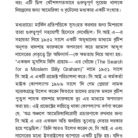
বরং এটি ছিল কৌশলগতভাবে গুরুত্বপূর্ণ সুয়েজ খালকে
নিয়ন্ত্রনের জন্য আমেরিকা ও বৃটেনের মধ্যকার একটি সংঘাত।
মধ্যপ্রাচ্যে মার্কিন প্রতিপত্তিকে সুসংহত করবার জন্য মিশরকে
তারা গুরুত্বপূর্ণ সহযোগী হিসেবে দেখেছিল। সি.আই.এ—র
সহায়তা নিয়ে ১৯৫২ সালে একটি অভূত্থানের মাধ্যমে বৃটিশ
অনুগত বাদশাহ ফারুককে অপসারণ করে জামাল আব্দুল
নাসেরের নেতৃত্বে ফ্রি অফিসার্স—কে ক্ষমতায় নিয়ে আসা হয়।
“একজন মুসলিম বিলি গ্রাহাম— এর খোঁজে (The Search
for a Moslem Billy Graham)” নামে ১৯৫১ সালে
সি.আই.এ একটি প্রজেক্ট পরিচালনা করে। সি.আই.এ কর্মকর্তা
মাইক কোপল্যান্ড ১৯৮৯ সালে ‘দি গেম প্লেয়ার’ নামক
স্মারকগ্রন্থে উলে­খ করেন কিভাবে তাদের প্রত্যক্ষ মদদে বৃটিশ
পুতুল শাসক বাদশাহ ফারুককে ক্যু এর মাধ্যমে অপসারণ
করা হয়। এই প্রজেক্টের দায়িত্বে থাকা কোপল্যান্ড বর্ণণা করেন
যে, ’অত্র অঞ্চলে আমেরিকাবিরোধী প্রচারণাকে রুখবার জন্য
সি.আই.এ এর একজন অতি জনপ্রিয় তুখোড় নেতার দরকার
হয়ে পড়েছিল।’ তিনি আরও উলে­খ করেন যে, সি.আই.এ এবং
নাসেরের মধ্যে ইসরাইলের ব্যাপারে একটি চুক্তি হয়। যদিও