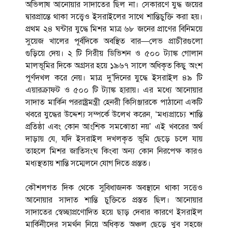
অভিলাষ আনোয়ার সাদাতের ছিল না। সেকারণে যুদ্ধ জয়ের
দ্বারপ্রান্তে থাকা সত্ত্বেও ইসরাইলের সাথে শান্তিচুক্তি করা হয়।
প্রথম ২৪ ঘন্টার যুদ্ধে মিশর মাত্র ৬৮ জনের প্রাণের বিনিময়ে
সুয়েজ খালের পূর্বদিকে অবস্থিত বার—লেভ প্রাচীরগুলো
গুড়িয়ে দেয়। ২ টি সিরীয় ডিভিশন ও ৫০০ ট্যাঙ্ক গোলান
মালভূমির দিকে অগ্রসর হয়ে ১৯৬৭ সালে অধিকৃত কিছু অংশ
পূর্ণদখল করে নেয়। মাত্র দু’দিনের যুদ্ধে ইসরাইল ৪৯ টি
এয়ারক্রাফট ও ৫০০ টি ট্যাঙ্ক হারায়। এর মধ্যে আনোয়ার
সাদাত মার্কিন পররাষ্ট্রমন্ত্রী হেনরী কিসিঞ্জারকে পাঠানো একটি
খবরে যুদ্ধের উদ্দেশ্য সম্পর্কে উলে­খ করেন, ‘মধ্যপ্রাচ্যে শান্তি
প্রতিষ্ঠা এবং কোন আংশিক সমঝোতা নয়’ এই খবরের অর্থ
দাড়ায় যে, যদি ইসরাইল দখলকৃত ভূমি ছেড়ে চলে যায়
তাহলে মিশর জাতিসংঘ কিংবা অন্য কোন নিরপেক্ষ কারও
মধ্যস্থতায় শান্তি সম্মেলনে যোগ দিতে প্রস্তত।
কৌশলগত দিক থেকে সুবিধাজনক অবস্থানে থাকা সত্তেও
আনোয়ার সাদাত শান্তি চুক্তিতে প্রস্তত ছিল। আনোয়ার
সাদাতের স্বেচ্ছাপ্রণোদিত হয়ে ছাড় দেবার কারণে ইসরাইল
মার্কিনীদের সমর্থন নিয়ে অধিকৃত অঞ্চল ছেড়ে খুব সহজে