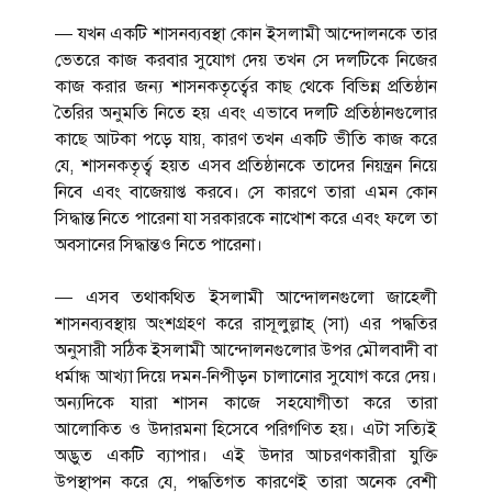
— যখন একটি শাসনব্যবস্থা কোন ইসলামী আন্দোলনকে তার
ভেতরে কাজ করবার সুযোগ দেয় তখন সে দলটিকে নিজের
কাজ করার জন্য শাসনকতৃর্ত্বের কাছ থেকে বিভিন্ন প্রতিষ্ঠান
তৈরির অনুমতি নিতে হয় এবং এভাবে দলটি প্রতিষ্ঠানগুলোর
কাছে আটকা পড়ে যায়, কারণ তখন একটি ভীতি কাজ করে
যে, শাসনকতৃর্ত্ব হয়ত এসব প্রতিষ্ঠানকে তাদের নিয়ন্ত্রন নিয়ে
নিবে এবং বাজেয়াপ্ত করবে। সে কারণে তারা এমন কোন
সিদ্ধান্ত নিতে পারেনা যা সরকারকে নাখোশ করে এবং ফলে তা
অবসানের সিদ্ধান্তও নিতে পারেনা।
— এসব তথাকথিত ইসলামী আন্দোলনগুলো জাহেলী
শাসনব্যবস্থায় অংশগ্রহণ করে রাসূলুল্লাহ্ (সা) এর পদ্ধতির
অনুসারী সঠিক ইসলামী আন্দোলনগুলোর উপর মৌলবাদী বা
ধর্মান্ধ আখ্যা দিয়ে দমন-নিপীড়ন চালানোর সুযোগ করে দেয়।
অন্যদিকে যারা শাসন কাজে সহযোগীতা করে তারা
আলোকিত ও উদারমনা হিসেবে পরিগণিত হয়। এটা সত্যিই
অদ্ভুত একটি ব্যাপার। এই উদার আচরণকারীরা যুক্তি
উপস্থাপন করে যে, পদ্ধতিগত কারণেই তারা অনেক বেশী