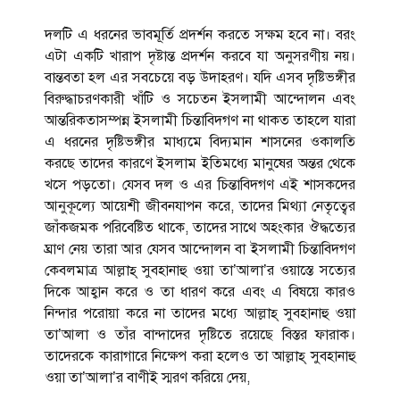
দলটি এ ধরনের ভাবমূর্তি প্রদর্শন করতে সক্ষম হবে না। বরং
এটা একটি খারাপ দৃষ্টান্ত প্রদর্শন করবে যা অনুসরণীয় নয়।
বান্তবতা হল এর সবচেয়ে বড় উদাহরণ। যদি এসব দৃষ্টিভঙ্গীর
বিরুদ্ধাচরণকারী খাঁটি ও সচেতন ইসলামী আন্দোলন এবং
আন্তরিকতাসম্পন্ন ইসলামী চিন্তাবিদগণ না থাকত তাহলে যারা
এ ধরনের দৃষ্টিভঙ্গীর মাধ্যমে বিদ্যমান শাসনের ওকালতি
করছে তাদের কারণে ইসলাম ইতিমধ্যে মানুষের অন্তর থেকে
খসে পড়তো। যেসব দল ও এর চিন্তাবিদগণ এই শাসকদের
আনুকূল্যে আয়েশী জীবনযাপন করে, তাদের মিথ্যা নেতৃত্বের
জাঁকজমক পরিবেষ্টিত থাকে, তাদের সাথে অহংকার ঔদ্ধত্যের
ঘ্রাণ নেয় তারা আর যেসব আন্দোলন বা ইসলামী চিন্তাবিদগণ
কেবলমাত্র আল্লাহ্ সুবহানাহু ওয়া তা’আলা’র ওয়াস্তে সত্যের
দিকে আহ্বান করে ও তা ধারণ করে এবং এ বিষয়ে কারও
নিন্দার পরোয়া করে না তাদের মধ্যে আল্লাহ্ সুবহানাহু ওয়া
তা’আলা ও তাঁর বান্দাদের দৃষ্টিতে রয়েছে বিস্তর ফারাক।
তাদেরকে কারাগারে নিক্ষেপ করা হলেও তা আল্লাহ্ সুবহানাহু
ওয়া তা’আলা’র বাণীই স্মরণ করিয়ে দেয়,