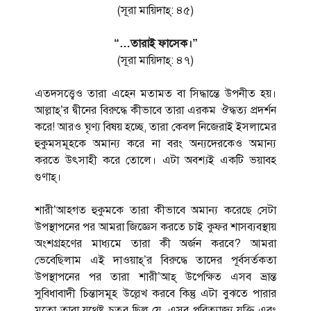
(সূরা মায়িদাহ্: ৪৫)
“…তারাই ফাসেক।”
(সূরা মায়িদাহ্: ৪৭)
এতদসত্ত্বেও তারা এহেন মতামত বা সিদ্ধান্তে উপনীত হয়।
আল্লাহ্’র দ্বীনের বিরুদ্ধে কীভাবে তারা এরকম ঔদ্ধত্য প্রদর্শন
করে! আরও ঘৃণ্য বিষয় হচ্ছে, তারা কেবল নিজেরাই ইসলামের
হুকুমসমূহকে অমান্য করে না বরং অন্যদেরকেও অমান্য
করতে উৎসাহী করে তোলে। এটা অবশ্যই একটি ভয়াবহ
গুণাহ্।
শারী’আহগত হুকুমকে তারা কীভাবে অমান্য করেছে সেটা
উপস্থাপনের পর আমরা জিজ্ঞেস করতে চাই কুফর শাসব্যবস্থায়
অংশগ্রহণের মাধ্যমে তারা কী অর্জন করবে? আমরা
ভেবেছিলাম এই দাওয়াহ্’র বিরুদ্ধে তাদের পূর্বসর্তকতা
উপস্থাপনের পর তারা শারী’আহ্ উপেক্ষিত এসব ভ্রান্ত
সুবিধাবাদী চিন্তাসমূহ উল্লেখ করবে কিন্তু এটা বুঝতে পারার
মতো তারা যথেষ্ট চতুর ছিল যে, এসব পরিত্যাজ্য যুক্তি এবং