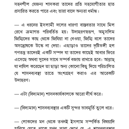
সহনশীল যেজন্য শাসকরা তাদের প্রতি সহযোগীতার হাত
প্রসারিত করতে পারে এবং তারা বাদে অন্যরা ধর্মান্ধ।
— এ ধরনের ইসলামী দলের ধারণা বাস্তবতার সাথে মিল
রেখে ক্রমাগত পরিবর্তিত হয়। উদাহরণস্বরূপ, অমুসলিম
জিম্মিদের কাছ থেকে জিযিয়া না নেওয়া, জিম্মি বলে তাদের
অসন্তুোষকে উস্কে না দেয়া। এছাড়াও তাদের দৃষ্টিভঙ্গী হল
গণতন্ত্র তাদেরই একটি সম্পদ যা তাদের কাছেই আবার ফিরে
এসেছে অথবা সুদের সাথে সম্পর্ক বজায় রাখতে হবে। আল্লাহ্
যা নাযিল করেছেন তা ছাড়া অন্য কোনো কিছু দিয়ে পরিচালিত
যে শাসনব্যবস্থা তাতে অংশগ্রহণ করাও এর আরেকটি
উদাহরণ।
— এটা (বিদ্যমান) শাসনকার্যকালকে আরো দীর্ঘ করে।
— (বিদ্যমান) শাসনব্যবস্থার একটি সুন্দর ভাবমূর্তি তুলে ধরে।
— লোকদের মন থেকে তখনই ইসলাম সম্পর্কিত বিষয়াদি
হারিয়ে যেতে থাকে যখন তারা দেখে যে, এ শাসনব্যবস্থার