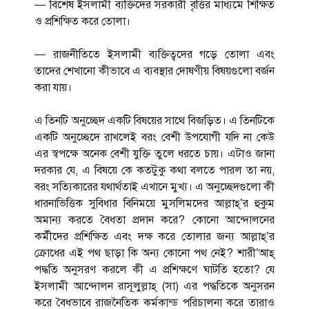
— বিশেষ ইসলামী ব্যক্তিদের সরকারী বৃত্তির মাধ্যমে শিক্ষিত
ও প্রশিক্ষিত করে তোলা।
— রাজনীতিতে ইসলামী ব্যক্তিত্বদের গড়ে তোলা এবং
তাদের শেখানো কীভাবে এ ব্যবস্থার দোষণীয় বিষয়গুলো বর্জন
করা যায়।
এ তিনটি অনুচ্ছেদ একটি বিষয়ের সাথে বিজড়িত। এ তিনটিকে
একটি অনুচ্ছেদে রাখলেই বরং বেশী উপযোগী যদি না কেউ
এর স্বপক্ষে অনেক বেশী যুক্তি তুলে ধরতে চায়। এটাও জানা
দরকার যে, এ বিষয়ে কে কতটুকু কথা বলতে পারল তা নয়,
বরং সত্যিকারের যথার্থতাই এখানে মুখ্য। এ অনুচ্ছেদগুলো কী
ধারনাভিত্তিক সুবিধার বিনিময়ে মুসলিমদের আল্লাহ্’র হুকুম
অমান্য করতে বৈধতা প্রদান করে? কোনো আন্দোলনের
কর্মীদের প্রশিক্ষিত এবং দক্ষ করে তোলার জন্য আল্লাহ্’র
ক্রোধের এই পথ ছাড়া কি অন্য কোনো পথ নেই? শারী’আহ্
পদ্ধতি অনুসরণ করলে কী এ প্রশিক্ষণে ঘাটতি হতো? যে
ইসলামী আন্দোলন রাসূলুল্লাহ্ (সা) এর পদ্ধতিকে অনুসরন
করে বৈধভাবে রাজনৈতিক কর্মকান্ড পরিচালনা করে তারাও