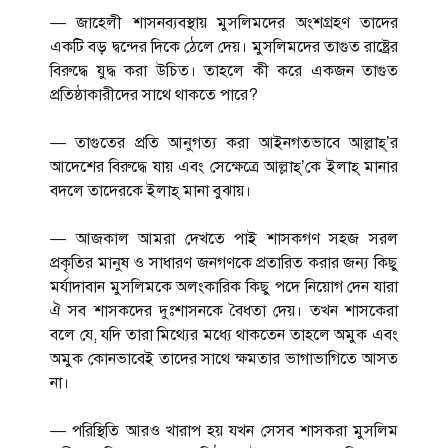
— জাহেলী শাসনব্যবস্থায় মুসলিমদের অংশগ্রহণ তাদের
একটি বড় দ্বন্দের দিকে ঠেলে দেয়। মুসলিমদের তাগুত রাষ্ট্রের
বিরুদ্ধে যুদ্ধ করা উচিত। তাহলে কী করে একজন তাগুত
প্রতিষ্ঠাকারীদের সাথে থাকতে পারে?
— তাগুতের প্রতি আনুগত্য করা আইনগতভাবে আল্লাহ্’র
আদেশের বিরুদ্ধে যায় এবং সেক্ষেত্রে আল্লাহ্’কে ইলাহ্ মানার
বদলে তাদেরকে ইলাহ্ মানা বুঝায়।
— আজকাল আমরা দেখতে পাই শাসকগণ সহজ সরল
প্রকৃতির মানুষ ও সাধারণ জনগণকে প্রতারিত করার জন্য কিছু
মর্যাদাবান মুসলিমকে অলংকারিক কিছু পদে নিয়োগ দেন যারা
ঐ সব শাসকদের দুঃশাসনকে বৈধতা দেয়। তখন শাসকেরা
বলে যে, যদি তারা মিথ্যের মধ্যে থাকতেন তাহলে অমুক এবং
অমুক কোনভাবেই তাদের সাথে ক্ষমতার ভাগাভাগিতে আসত
না।
— পরিস্থিতি আরও খারাপ হয় যখন সেসব শাসকরা মুসলিম