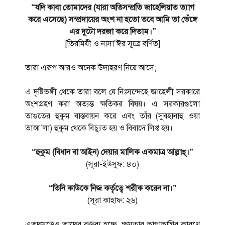
“যদি কাবা তোমাদের (যারা অতিসম্প্রতি জাহেলিয়াত ত্যাগ
করে এসেছে) সম্প্রদায়ের অংশ না হতো তবে আমি তা ভেঁঙ্গে
এর দুটো দরজা করে দিতাম।”
[তিরমিযী ও নাসা’ঈর সূত্রে বর্ণিত]
তারা এরূপ আরও অনেক উদাহরণ নিয়ে আসে;
এ দৃষ্টিভঙ্গী থেকে তারা বলে যে নিঃসন্দেহে জাহেলী সরকারে
অংশগ্রহণ করা অত্যন্ত ক্ষতিকর বিষয়। এ সরকারগুলো
তাগুতের হুকুম বাস্তবায়ন করে এবং তাঁর (সুবহানাহু ওয়া
তাআ’লা) হুকুম থেকে বিচ্যুত হয় ও বিবাদে লিপ্ত হয়।
“হুকুম (বিধান বা আইন) দেয়ার মালিক একমাত্র আল্লাহ্।”
(সূরা-ইউসুফ: ৪০)
“তিনি কাউকে নিজ কর্তৃত্বে শরীক করেন না।”
(সূরা কাহাফ: ২৬)
এতদসত্ত্বেও তাদের বক্তব্য হচ্ছে, ক্ষমতার ভাগাভাগির কারণে