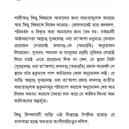
শারীআহ্ কিছু বিষয়কে আমাদের জন্য বাধ্যতামূলক করেছে
আর কিছু বিষয়কে নিষেধ করেছে। কোনভাবেই তার রদবদল,
পরিবর্তন ও বিকৃত করা আমাদের জন্য বৈধ নয়। সর্বজ্ঞানী
আইনপ্রণেতা আল্লাহ্ সুবহানাহু ওয়া তা’আলা শুধুমাত্র যেখানে
প্রয়োজন সেখানেই রুখসাহ্-কে (অব্যহতি) অনুমোদন
দিয়েছেন। সুতরাং শয়তান বা মানুষের প্রবৃত্তি সুবিধার দোহাই
দিয়ে যতই এতে প্ররোচনা দিক না কেন, যে স্থানে তিনি
(সুবহানাহু ওয়া তা’আলা) রুখসাহ্ (অব্যহতি) প্রদান করেননি সে
স্থানে তাঁর হুকুমকে পাশ কাটানোর কোন অনুমোদন নাই। যে
ব্যক্তি আল্লাহ্ সুবহানাহু ওয়া তা’আলা প্রদত্ত রুখসাহ্ ব্যতীত
বাধ্যতামূলক হুকুমসমূহ পরিত্যাগ করাকে অনুমোদন দেয় আর
নিষেধ অমান্য করাকে বৈধতা দান করে সে কাফির কিংবা অজ্ঞ
ফাসিকদের অন্তর্ভূক্ত।
কিছু বিপথগামী ব্যক্তি এই সিদ্ধান্তে উপনিত হয়েছে যে
মাসলাহা হচ্ছে ক্ষমতার অংশীদারিত্বের দলিল;