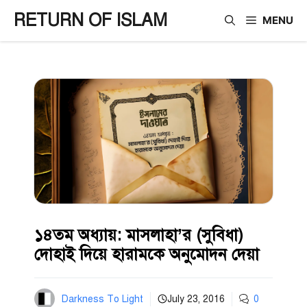
Skip
RETURN OF ISLAM
MENU
to
content
১৪তম অধ্যায়: মাসলাহা’র (সুবিধা)
দোহাই দিয়ে হারামকে অনুমোদন দেয়া
Darkness To Light
July 23, 2016
0