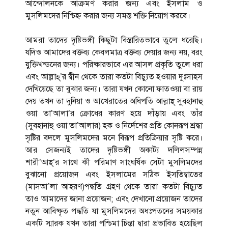
আন্দোলনকে আক্রমণ করার জন্য এবং ইসলাম ও
মুসলিমদের নিশ্চিহ্ন করার জন্য সমস্ত শক্তি নিয়োগ করবে।
আমরা তাদের দৃষ্টিভঙ্গী কিছুটা বিস্তারিতভাবে তুলে ধরেছি।
যদিও আমাদের বক্তব্য কেবলমাত্র বক্তব্য দেয়ার জন্য নয়, বরং
যুক্তিখন্ডনের জন্য। পরিষ্কারভাবে এর আসল প্রকৃতি তুলে ধরা
এবং আল্লাহ্’র দ্বীন থেকে তারা কতটা বিচ্যুত হওয়ার দুঃসাহস
দেখিয়েছে তা বুঝার জন্য। তারা যখন কোনো ফাতওয়া বা রায়
দেয় তখন তা দুনিয়া ও আখেরাতের অধিপতি আল্লাহ্ সুবহানাহু
ওয়া তা’আলা’র ক্রোধের কারণ হয়ে দাঁড়ায় এবং তাঁর
(সুবহানাহু ওয়া তা’আলার) হক ও নির্দেশের প্রতি কোনরূপ শ্রদ্ধা
সৃষ্টির বদলে মুসলিমদের মনে বিরূপ প্রতিক্রিয়ার সৃষ্টি করে।
আর সেজন্যই তাদের দৃষ্টিভঙ্গী অকাট্য দলিলসম্পন্ন
শারী’আহ্’র সাথে কী পরিমাণ সাংঘর্ষিক সেটা মুসলিমদের
বুঝানো প্রয়োজন এবং ইসলামের সঠিক ইসতিম্বাতের
(মাসআ’লা আহরণ)পদ্ধতি গ্রহণ থেকে তারা কতটা বিচ্যুত
তাও আমাদের জানা প্রয়োজন; এবং দেখানো প্রয়োজন তাদের
নতুন আবিষ্কৃত পদ্ধতি যা মুসলিমদের অধঃপতনের সময়কার
একটি স্মারক যখন তারা পশ্চিমা চিন্তা দ্বারা প্রভাবিত হয়েছিল