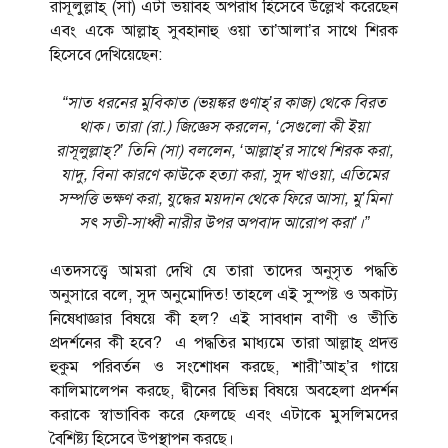
রাসূলুল্লাহ্ (সা) এটা ভয়াবহ অপরাধ হিসেবে উল্লেখ করেছেন
এবং একে আল্লাহ্ সুবহানাহু ওয়া তা’আলা’র সাথে শিরক
হিসেবে দেখিয়েছেন:
“সাত ধরনের মুবিকাত (ভয়ঙ্কর গুণাহ্’র কাজ) থেকে বিরত
থাক। তারা (রা.) জিজ্ঞেস করলেন, ‘সেগুলো কী ইয়া
রাসূলুল্লাহ্?’ তিনি (সা) বললেন, ‘আল্লাহ্’র সাথে শিরক করা,
যাদু, বিনা কারণে কাউকে হত্যা করা, সুদ খাওয়া, এতিমের
সম্পত্তি ভক্ষণ করা, যুদ্ধের ময়দান থেকে ফিরে আসা, মু’মিনা
সৎ সতী-সাধ্বী নারীর উপর অপবাদ আরোপ করা’।”
এতদসত্ত্বে আমরা দেখি যে তারা তাদের অনুসৃত পদ্ধতি
অনুসারে বলে, সুদ অনুমোদিত! তাহলে এই সুস্পষ্ট ও অকাট্য
নিষেধাজ্ঞার বিষয়ে কী হল? এই সাবধান বাণী ও ভীতি
প্রদর্শনের কী হবে? এ পদ্ধতির মাধ্যমে তারা আল্লাহ্ প্রদত্ত
হুকুম পরিবর্তন ও সংশোধন করছে, শারী’আহ্’র গায়ে
কালিমালেপন করছে, দ্বীনের বিভিন্ন বিষয়ে অবহেলা প্রদর্শন
করাকে স্বাভাবিক করে ফেলছে এবং এটাকে মুসলিমদের
বৈশিষ্ট্য হিসেবে উপস্থাপন করছে।