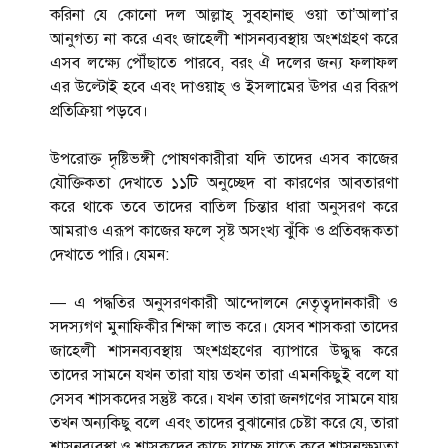
করিনা যে কোনো দল আল্লাহ্ সুবহানাহু ওয়া তা’আলা’র
আনুগত্য না করে এবং জাহেলী শাসনব্যবস্থায় অংশগ্রহণ করে
এসব লক্ষ্যে পৌঁছাতে পারবে, বরং ঐ দলের জন্য ফলাফল
এর উল্টোই হবে এবং দাওয়াহ্ ও ইসলামের ঊপর এর বিরূপ
প্রতিক্রিয়া পড়বে।
উপরোক্ত দৃষ্টিভঙ্গী পোষণকারীরা যদি তাদের এসব কাজের
যৌক্তিকতা দেখাতে ১১টি অনুচ্ছেদ বা কারণের আবতারণা
করে থাকে তবে তাদের বাতিল চিন্তার ধারা অনুসরণ করে
আমরাও এরূপ কাজের ফলে সৃষ্ট অসংখ্য ঝুঁকি ও প্রতিবন্ধকতা
দেখাতে পারি। যেমন:
— এ পদ্ধতির অনুসরণকারী আন্দোলনে নেতৃত্বদানকারী ও
সদস্যগণ মুনাফিকীর শিক্ষা লাভ করে। যেসব শাসকরা তাদের
জাহেলী শাসনব্যবস্থায় অংশগ্রহণের ব্যাপারে উদ্ধুদ্ধ করে
তাদের সামনে যখন তারা যায় তখন তারা এমনকিছুই বলে যা
সেসব শাসকদের সন্তুষ্ট করে। যখন তারা জনগণের সামনে যায়
তখন অন্যকিছু বলে এবং তাদের বুঝানোর চেষ্টা করে যে, তারা
শাসনব্যবস্থা ও শাসকদের কাছে যাচ্ছে যাতে করে শাসনক্ষমতা