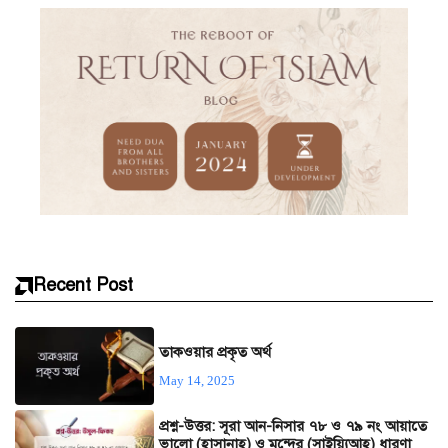
Recent Post
তাকওয়ার প্রকৃত অর্থ
May 14, 2025
প্রশ্ন-উত্তর: সূরা আন-নিসার ৭৮ ও ৭৯ নং আয়াতে
ভালো (হাসানাহ) ও মন্দের (সাইয়্যিআহ) ধারণা