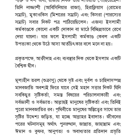
শক্তি ও দল এবং রাজার নিকট তাঁর দাওয়াত পৌঁছিয়েছেন।
তিনি নাজ্জাশী (আবিসিনিয়ার রাজা), হিরাক্লিয়াস (রোমের
সম্রাট), মুকাওকিস (মিশরের সম্রাট) এবং কিসরা (পারস্যের
সম্রাট) সবার নিকট পত্র পাঠিয়েছিলেন। এজন্য ইসলামী
কর্মকাণ্ডকে কোনো একটি দোকান বা মাঠে বিচ্ছিন্নভাবে রেখে
দেয়া যায়না। যার ফলে ইসলামী কর্মকাণ্ড কেবল একটি
উপত্যকা থেকে উঠে আসা আর্তচিৎকার বলে মনে না হয়।
প্রকৃতপক্ষে, আক্বীদাহ এবং ব্যবস্থার দিক থেকে ইসলাম একটি
বৈশ্বিক দ্বীন।
মূল্যহীন তরল (শুক্রাণু) থেকে সৃষ্ট এবং দুর্বল ও চাহিদাসম্পন্ন
মানবজাতি অবশ্যই ফিরে যাবে সেই মহান সত্তার নিকট যিনি
সবকিছুর সৃষ্টিকর্তা, সমস্ত বিষয়ের পরিচালনাকারী এবং
সর্বজ্ঞানী ও সর্বজ্ঞাত। আল্লাহই মানুষের সৃষ্টিকর্তা এবং তিনিই
পুরো মানবজাতির রব। পৃথিবীতে মানুষের অস্তিত্বের সাথে তার
সৃষ্টির উদ্দেশ্য জড়িত, যা হচ্ছে আল্লাহর ইবাদাত। জীবনের
পরের ঘটনাসমূহ অর্থাৎ পুনরুত্থান, জান্নাত, জাহান্নাম এবং
ঈমান ও কুফর, আনুগত্য ও অবাধ্যতার প্রতিদান প্রভৃতি