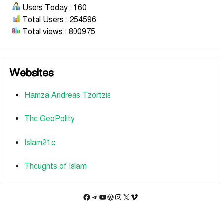
Users Today : 160
Total Users : 254596
Total views : 800975
Websites
Hamza Andreas Tzortzis
The GeoPolity
Islam21c
Thoughts of Islam
Facebook
Telegram
YouTube
WordPress
Instagram
X
Vimeo