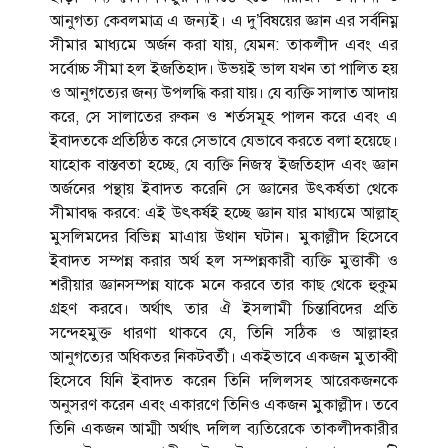
আনুগত্য কেবলমাত্র এ জন্যই। এ দু’বিষয়ের জ্ঞান এর সর্বনিম্ন
সীমার মাধ্যমে অর্জন করা যায়, যেমন: তাকলীদ এবং এর
সর্বোচ্চ সীমা হল ইজতিহাদ। উভয়ই ভাল যখন তা পালিত হয়
ও আনুগত্যের জন্য উপলদ্ধি করা যায়। যে ব্যক্তি সালাত আদায়
করে, সে সালাতের রুকন ও শর্তসমূহ পালন করে এবং এ
ইবাদতকে প্রতিষ্ঠিত করে সেভাবে যেভাবে করতে বলা হয়েছে।
যাহোক বাস্তবতা হচ্ছে, যে ব্যক্তি নিজস্ব ইজতিহাদ এবং জ্ঞান
অর্জনের পন্থায় ইবাদত করেনি সে জ্ঞানের উৎকর্ষতা থেকে
সীমাবদ্ধ করবে: এই উৎকর্ষই হচ্ছে জ্ঞান যার মাধ্যমে আল্লাহ্
মুসলিমদের বিভিন্ন মাএায় উথান ঘটান। মুকাল্লীদ হিসেবে
ইবাদত সম্পন্ন করার অর্থ হল সম্পন্নকারী ব্যক্তি মুত্তাকী ও
শরীয়ার জ্ঞানসম্পন্ন যাকে মনে করবে তার কাছ থেকে হুকুম
গ্রহণ করবে। অর্থাৎ তার ঐ ইসলামী চিন্তাবিদের প্রতি
সন্দেহমুক্ত ধারণা থাকবে যে, তিনি সঠিক ও আল্লাহর
আনুগত্যের অধিকতর নিকটবর্তী। একইভাবে একজন মুতাব্বী
হিসেবে যিনি ইবাদত করেন তিনি দলিলসহ আরেকজনকে
অনুসরণ করেন এবং একারণে তিনিও একজন মুকাল্লীদ। তবে
তিনি একজন আম্মী অর্থাৎ দলিল ব্যতিরেকে তাকলীদকারীর