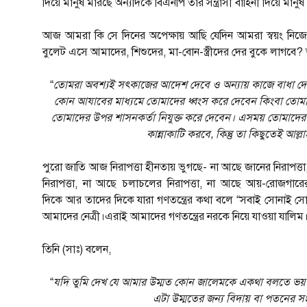
দিয়ে মানুষ মারছে অন্যদিকে বিএনপি তার সন্ত্রাসী বাহিনী দিয়ে মানু
আজ আমরা কি সে দিনের অপেক্ষায় আছি যেদিন আমরা স্বয়ং নি
বুলেট এসে আমাদের, শিশুদের, মা-বোন-স্ত্রীদের দের বুকে লাগব
“
তোমরা অবশ্যই সৎকাজের আদেশ দেবে ও অন্যায় কাজে বাধা দেবে 
কোন আযাবের মাধ্যমে তোমাদের ধ্বংস করে দেবেন কিংবা তোমাদ
তোমাদের উপর শাসনকর্তা নিযুক্ত করে দেবেন। এসময় তোমাদের মধ্
কান্নাকাটি করবে, কিন্তু তা কিছুতেই আল্
পুরো জাতি আজ নিরাপত্তা হীনতায় ভুগছে- না আছে জানের নিরাপত্তা, 
নিরাপত্তা, না আছে চলাচলের নিরাপত্তা, না আছে আয়-রোজগারে
দিকে আর তাদের দিকে যারা গণতন্ত্রের কথা বলে “সবাই সোনাই 
আমাদের নেত্রী।এরাই আমাদের গণতন্ত্রের নরকে নিয়ে যাওয়া যালিম
তিনি (সাঃ) বলেন,
“
যদি তুমি দেখ যে আমার উম্মত কোন জালেমকে একথা বলতে ভয় পা
এটা উম্মতের জন্য বিদায় বা পতনের 