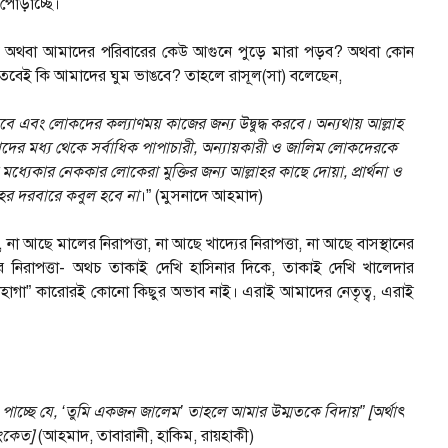
ষ পোড়াচ্ছে।
জে অথবা আমাদের পরিবারের কেউ আগুনে পুড়ে মারা পড়ব? অথবা কোন
ে? তবেই কি আমাদের ঘুম ভাঙবে? তাহলে রাসূল(সা) বলেছেন,
এবং লোকদের কল্যাণময় কাজের জন্য উদ্বুদ্ধ করবে। অন্যথায় আল্লাহ
ের মধ্য থেকে সর্বাধিক পাপাচারী, অন্যায়কারী ও জালিম লোকদেরকে
যেকার নেককার লোকেরা মুক্তির জন্য আল্লাহর কাছে দোয়া, প্রার্থনা ও
লাহর দরবারে কবুল হবে না
।” (মুসনাদে আহমাদ)
না আছে মালের নিরাপত্তা, না আছে খাদ্যের নিরাপত্তা, না আছে বাসস্থানের
র নিরাপত্তা- অথচ তাকাই দেখি হাসিনার দিকে, তাকাই দেখি খালেদার
সোহাগা” কারোরই কোনো কিছুর অভাব নাই। এরাই আমাদের নেতৃত্ব, এরাই
।
চ্ছে যে, ‘তুমি একজন জালেম’ তাহলে আমার উম্মতকে বিদায়” [অর্থাৎ
সংকেত]
(আহমাদ, তাবারানী, হাকিম, রায়হাকী)