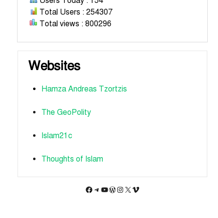
Users Today : 154
Total Users : 254307
Total views : 800296
Websites
Hamza Andreas Tzortzis
The GeoPolity
Islam21c
Thoughts of Islam
Facebook
Telegram
YouTube
WordPress
Instagram
X
Vimeo