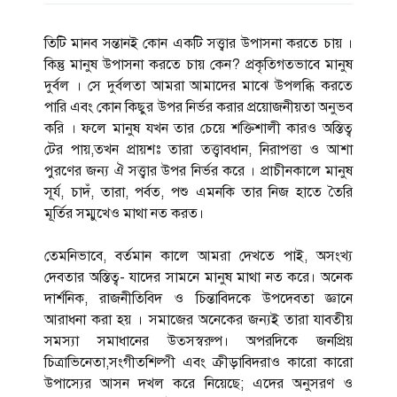
তিটি মানব সন্তানই কোন একটি সত্ত্বার উপাসনা করতে চায় ।
কিন্তু মানুষ উপাসনা করতে চায় কেন? প্রকৃতিগতভাবে মানুষ
দুর্বল । সে দুর্বলতা আমরা আমাদের মাঝে উপলব্ধি করতে
পারি এবং কোন কিছুর উপর নির্ভর করার প্রয়োজনীয়তা অনুভব
করি । ফলে মানুষ যখন তার চেয়ে শক্তিশালী কারও অস্তিত্ব
টের পায়,তখন প্রায়শঃ তারা তত্ত্বাবধান, নিরাপত্তা ও আশা
পুরণের জন্য ঐ সত্ত্বার উপর নির্ভর করে । প্রাচীনকালে মানুষ
সূর্য, চাদঁ, তারা, পর্বত, পশু এমনকি তার নিজ হাতে তৈরি
মূর্তির সম্মুখেও মাথা নত করত।
তেমনিভাবে, বর্তমান কালে আমরা দেখতে পাই, অসংখ্য
দেবতার অস্তিত্ব- যাদের সামনে মানুষ মাথা নত করে। অনেক
দার্শনিক, রাজনীতিবিদ ও চিন্তাবিদকে উপদেবতা জ্ঞানে
আরাধনা করা হয় । সমাজের অনেকের জন্যই তারা যাবতীয়
সমস্যা সমাধানের উত্‍সস্বরুপ। অপরদিকে জনপ্রিয়
চিত্রাভিনেতা,সংগীতশিল্পী এবং ক্রীড়াবিদরাও কারো কারো
উপাস্যের আসন দখল করে নিয়েছে; এদের অনুসরণ ও