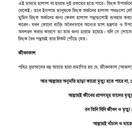
এই মাধ্যম হালাল বা হারাম দুই রকমের হতে পারে। রিয্‌ক উপার্জনে
থেকেই। তবে ইসলাম মানুষকে রিয্‌ক অর্জনের হালাল পথগুলো দেখ
মুমিন রিয্‌ক অর্জনের জন্য কেবল হালাল পন্থাগুলোই ব্যবহার কর
করেন। যখন কোনো ব্যক্তি অবৈধভাবে অন্যের মাল হস্তগত ও উপভোগ ক
অবলম্বন করার কারণে তা তার জন্য হারাম হয়েছে। যদি সে লোভের 
রিয্‌ক বৈধ পন্থায়ই তার নিকট পৌঁছে যেত।
জীবনকাল
পবিত্র কুরআনের বহু আয়াত দ্বারা প্রমাণিত হয় যে, জীবনকাল (আজল)
আর আল্লাহর অনুমতি ছাড়া কারো মৃত্যু হতে পারে না, যে
আল্লাহই জীবের প্রাণসমূহ তাদের মৃত
রব তিনি যিনি জীবন ও মৃত্যু
আল্লাহই বাঁচান ও মারে