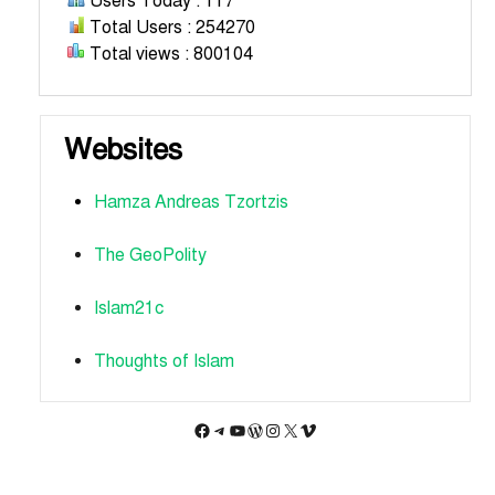
Users Today : 117
Total Users : 254270
Total views : 800104
Websites
Hamza Andreas Tzortzis
The GeoPolity
Islam21c
Thoughts of Islam
Facebook
Telegram
YouTube
WordPress
Instagram
X
Vimeo