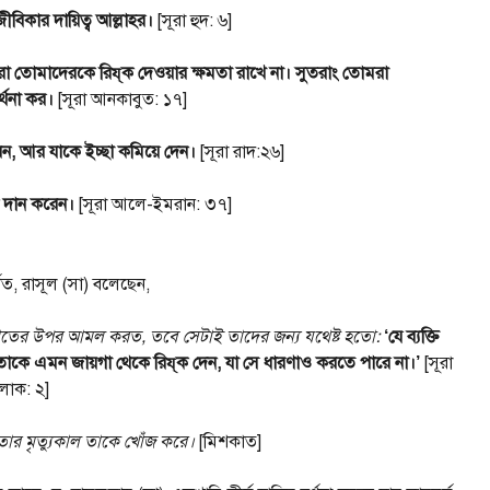
বিকার দায়িত্ব আল্লাহর।
[সূরা হুদ: ৬]
রা তোমাদেরকে রিয্‌ক দেওয়ার ক্ষমতা রাখে না। সুতরাং তোমরা
র্থনা কর।
[সূরা আনকাবুত: ১৭]
 করেন, আর যাকে ইচ্ছা কমিয়ে দেন।
[সূরা রাদ:২৬]
ক দান করেন।
[সূরা আলে-ইমরান: ৩৭]
ত, রাসূল (সা) বলেছেন,
তের উপর আমল করত, তবে সেটাই তাদের জন্য যথেষ্ট হতো:
‘যে ব্যক্তি
 তাকে এমন জায়গা থেকে রিয্‌ক দেন, যা সে ধারণাও করতে পারে না।’
[সূরা
লাক: ২]
ন তার মৃত্যুকাল তাকে খোঁজ করে।
[মিশকাত]