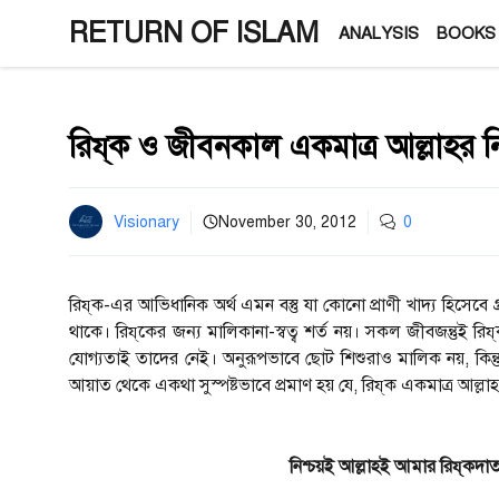
Skip
RETURN OF ISLAM
ANALYSIS
BOOKS
to
content
রিয্‌ক ও জীবনকাল একমাত্র আল্লাহর নিয়
Visionary
November 30, 2012
0
রিয্‌ক-এর আভিধানিক অর্থ এমন বস্তু যা কোনো প্রাণী খাদ্য হিসেবে গ্রহ
থাকে। রিয্‌কের জন্য মালিকানা-স্বত্ব শর্ত নয়। সকল জীবজন্তুই র
যোগ্যতাই তাদের নেই। অনুরূপভাবে ছোট শিশুরাও মালিক নয়, কিন
আয়াত থেকে একথা সুস্পষ্টভাবে প্রমাণ হয় যে, রিয্‌ক একমাত্র আল্
নিশ্চয়ই আল্লাহই আমার রিয্‌কদ