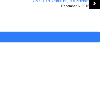
হারিস (রা) ও ইকরিমা (রা)-এর আত্মত্যাগ
December 6, 2012