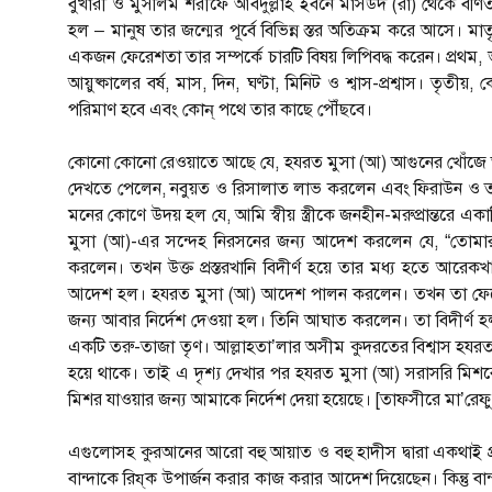
বুখারী ও মুসলিম শরীফে আবদুল্লাহ ইবনে মাসউদ (রা) থেকে বর্ণিত আ
হল – মানুষ তার জন্মের পূর্বে বিভিন্ন স্তর অতিক্রম করে আসে। মাতৃ
একজন ফেরেশতা তার সম্পর্কে চারটি বিষয় লিপিবদ্ধ করেন। প্রথম, 
আয়ুষ্কালের বর্ষ, মাস, দিন, ঘণ্টা, মিনিট ও শ্বাস-প্রশ্বাস। তৃতীয়
পরিমাণ হবে এবং কোন্‌ পথে তার কাছে পৌঁছবে।
কোনো কোনো রেওয়াতে আছে যে, হযরত মুসা (আ) আগুনের খোঁজে তূর 
দেখতে পেলেন, নবুয়ত ও রিসালাত লাভ করলেন এবং ফিরাউন ও তার 
মনের কোণে উদয় হল যে, আমি স্বীয় স্ত্রীকে জনহীন-মরুপ্রান্তরে 
মুসা (আ)-এর সন্দেহ নিরসনের জন্য আদেশ করলেন যে, “তোমার স
করলেন। তখন উক্ত প্রস্তরখানি বিদীর্ণ হয়ে তার মধ্য হতে আরেক
আদেশ হল। হযরত মুসা (আ) আদেশ পালন করলেন। তখন তা ফেটে গি
জন্য আবার নির্দেশ দেওয়া হল। তিনি আঘাত করলেন। তা বিদীর্ণ 
একটি তরু-তাজা তৃণ। আল্লাহতা’লার অসীম কুদরতের বিশ্বাস হযরত মুসা (আ)-
হয়ে থাকে। তাই এ দৃশ্য দেখার পর হযরত মুসা (আ) সরাসরি মিশর
মিশর যাওয়ার জন্য আমাকে নির্দেশ দেয়া হয়েছে। [তাফসীরে মা’র
এগুলোসহ কুরআনের আরো বহু আয়াত ও বহু হাদীস দ্বারা একথাই প্রমাণ
বান্দাকে রিয্‌ক উপার্জন করার কাজ করার আদেশ দিয়েছেন। কিন্তু বান