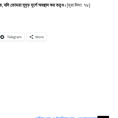
 যদি তোমরা সুদৃঢ় দুর্গে অবস্থান কর তবুও।
[সূরা নিসা: ৭৮]
Telegram
More