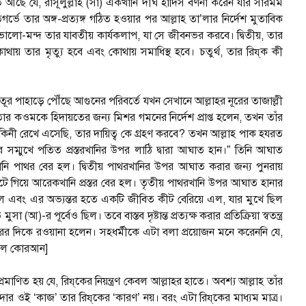
ছে যে, রাসূলুল্লাহ (সা) একখানি দীর্ঘ হাদিস বর্ণনা করেন যার সারমর্ম
গর্ভে তার অঙ্গ-প্রত্যঙ্গ গঠিত হওয়ার পর আল্লাহ তা’লার নির্দেশ মুতাবিক
ভালো-মন্দ তার যাবতীয় কার্যকলাপ, যা সে জীবনভর করবে। দ্বিতীয়, তার
, কোথায় তার মৃত্যু হবে এবং কোথায় সমাধিস্থ হবে। চতুর্থ, তার রিয্‌ক কী
পাহাড়ে পৌঁছে আগুনের পরিবর্তে যখন সেখানে আল্লাহর নূরের তাজাল্লী
কওমকে হিদায়তের জন্য মিশর গমনের নির্দেশ প্রাপ্ত হলেন, তখন তাঁর
একাকিনী রেখে এসেছি, তার দায়িত্ব কে গ্রহণ করবে? তখন আল্লাহ পাক হযরত
ম্মুখে পতিত প্রস্তরখানির উপর লাঠি দ্বারা আঘাত হান।” তিনি আঘাত
খানি পাথর বের হল। দ্বিতীয় পাথরখানির উপর আঘাত করার জন্য পুনরায়
য়ে আরেকখানি প্রস্তর বের হল। তৃতীয় পাথরখানি উপর আঘাত হানার
হল এবং এর অভ্যন্তর হতে একটি জীবিত কীট বেরিয়ে এল, যার মুখে ছিল
র পূর্বেও ছিল। তবে বাস্তব দৃষ্টান্ত প্রত্যক্ষ করার প্রতিক্রিয়া স্বতন্ত্র
ের দিকে রওয়ানা হলেন। সহধর্মীকে এটা বলা প্রয়োজন মনে করেননি যে,
েফুল কোরআন]
িত হয় যে, রিয্‌কের নিয়ন্ত্রণ কেবল আল্লাহর হাতে। অবশ্য আল্লাহ তাঁর
্দার ওই ‘কাজ’ তার রিয্‌কের ‘কারণ’ নয়। বরং এটা রিয্‌কের মাধ্যম মাত্র।