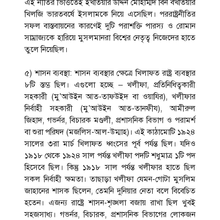
এই নীতির ভিত্তিতেই ইখতিয়ার উদ্দিন মোহাম্মদ বিন বখতিয়ার
খিলজি ভারতবর্ষে ইসলামকে নিয়ে এসেছিল। পররাষ্ট্রনীতির
সফল বাস্তবায়নের কারণেই দুটি পরাশক্তি পারস্য ও রোমান
সাম্রাজ্যকে হারিয়ে মুসলমানরা বিশ্বের নেতৃত্ব নিজেদের হাতে
তুলে নিয়েছিল।
৫) শাসন ব্যবস্থা: শাসন ব্যবস্থার ক্ষেত্রে খিলাফত রাষ্ট্র ব্যবস্থার
৮টি স্তম্ভ ছিল। এগুলো হচ্ছে – খলীফা, প্রতিনিধিত্বকারী
সহকারী (মু’আউইন আত-তাফউইদ বা ওয়াযির), খলীফার
নির্বাহী সহকারী (মু’আউইন আত-তানফীয), আমীরুল
জিহাদ, গভর্নর, বিচারক মণ্ডলী, প্রশাসনিক বিভাগ ও পরামর্শ
বা শুরা পরিষদ (মজলিস-আল-উম্মাহ)। এই কাঠামোটি ১৯২৪
সালের ৩রা মার্চ খিলাফত ধ্বংসের পূর্ব পর্যন্ত ছিল। যদিও
১৯১৮ থেকে ১৯২৪ সাল পর্যন্ত খলীফা পদটি শধুমাত্র ১টি পদ
হিসেবে ছিল। কিন্তু ১৯১৮ সাল পর্যন্ত খলীফার হাতে ছিল
সকল নির্বাহী ক্ষমতা। তাছাড়া খলীফা যেমন-গোটা মুসলিম
জাহানের শাসক ছিলেন, তেমনি দুনিয়ার নেতা বলে বিবেচিত
হতেন। এজন্য রাষ্ট্রে শাসন-শৃঙ্খলা বজায় রাখা ছিল খুবই
সহজসাধ্য। গভর্নর, বিচারক, প্রশাসনিক বিভাগের লোকজন