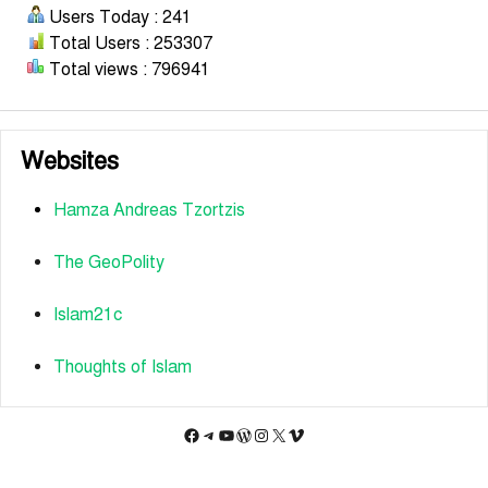
Users Today : 241
Total Users : 253307
Total views : 796941
Websites
Hamza Andreas Tzortzis
The GeoPolity
Islam21c
Thoughts of Islam
Facebook
Telegram
YouTube
WordPress
Instagram
X
Vimeo