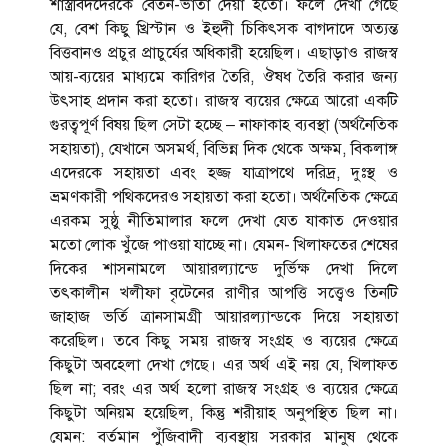
শাস্ত্রবিদদেরকে বেতন-ভাতা দেয়া হতো। ফলে দেখা গেছে
যে, বেশ কিছু খ্রিস্টান ও ইহুদী চিকিৎসক বাগদাদে অত্যন্ত
বিত্তবানও প্রচুর প্রাচুর্যের অধিকারী হয়েছিল। এছাড়াও রাজস্ব
আয়-ব্যয়ের মাধ্যমে কারিগর তৈরি, ঔষধ তৈরি করার জন্য
উৎসাহ প্রদান করা হতো। রাজস্ব ব্যয়ের ক্ষেত্রে আরো একটি
গুরত্বপূর্ণ বিষয় ছিল সেটা হচ্ছে – নাফাকাহ ব্যবস্থা (অর্থনৈতিক
সহায়তা), যেখানে অসমর্থ, বিভিন্ন দিক থেকে অক্ষম, বিকলাঙ্গ
এদেরকে সহায়তা এবং হজ্জ যাত্রাপথে দরিদ্র, দুঃস্থ ও
ভ্রমণকারী পথিকদেরও সহায়তা করা হতো। অর্থনৈতিক ক্ষেত্রে
এরকম সুষ্ঠু নীতিমালার ফলে দেখা যেত যাকাত দেওয়ার
মতো লোক খুঁজে পাওয়া যাচ্ছে না। যেমন- খিলাফতের শেষের
দিকের শাসনামলে আয়ারল্যান্ডে দুর্ভিক্ষ দেখা দিলে
তৎকালীন খলীফা বৃটেনের রাণীর আপত্তি সত্ত্বেও তিনটি
জাহাজ ভর্তি ত্রানসামগ্রী আয়ারল্যান্ডকে দিয়ে সহায়তা
করেছিল। তবে কিছু সময় রাজস্ব সংগ্রহ ও ব্যয়ের ক্ষেত্রে
কিছুটা অবহেলা দেখা গেছে। এর অর্থ এই নয় যে, খিলাফত
ছিল না; বরং এর অর্থ হলো রাজস্ব সংগ্রহ ও ব্যয়ের ক্ষেত্রে
কিছুটা অনিয়ম হয়েছিল, কিন্তু শরীয়াহ অনুপস্থিত ছিল না।
যেমন: বর্তমান পুঁজিবাদী ব্যবস্থায় সরকার মানুষ থেকে