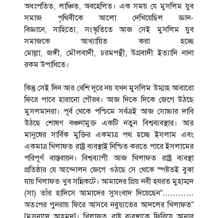
অধঃপতিত, লাঞ্চিত, অবহেলিত। এক সময় যে মুসলিম যুব
সমাজ পৃথিবীকে আলো দেখিয়েছিল জ্ঞান-
বিজ্ঞানে, সাহিত্যে, সংস্কৃতিতে আজ সেই মুসলিম যুব
সমাজকে আখ্যায়িত করা হচ্ছে
মোল্লা, জঙ্গী, মৌলবাদী, চরমপন্থী, উগ্রবাদী ইত্যাদি নানা
রকম উপাধিতে।
কিন্তু সেই দিন আর বেশি দূরে নয় যখন মুসলিম উম্মাহ আবারো
ফিরে পাবে হারানো গৌরব। আজ দিকে দিকে জেগে উঠছে
মুসলমানরা। পূর্ব থেকে পশ্চিমে সর্বত্রই আজ সোচ্চার দাবি
উঠছে শোষণ বঞ্চনামুক্ত একটি নতুন বিশ্বব্যবস্থার। আর
মানুষের সার্বিক মুক্তির একমাত্র পথ হচ্ছে ইসলাম এবং
একমাত্র খিলাফত রাষ্ট্র ব্যবস্থাই নিশ্চিত করতে পারে ইসলামের
পরিপূর্ণ বাস্তবায়ন। বিশ্বব্যাপী আজ খিলাফত রাষ্ট্র ব্যবস্থা
প্রতিষ্ঠার যে আন্দোলন জেগে ওঠছে সে থেকে স্পষ্টতই বুঝা
যায় খিলাফত খুব সন্নিকটে। আমাদের প্রিয় নবী হযরত মুহাম্মদ
(সা) তাঁর হাদিসে আমাদের সুসংবাদ দিয়েছেন”…………
অতঃপর পুনরায় ফিরে আসবে নবুয়্যতের আদলের খিলাফত”
[মুসনাদে আহমদ]। খিলাফত রাষ্ট্র ব্যবস্থাকে ফিরিয়ে আনার