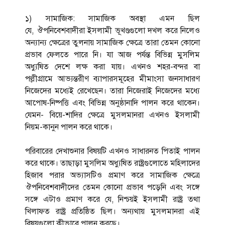
১) সামাজিক: সামাজিক অবস্থা এমন ছিল
যে, ঔপনিবেশবাদীরা ইসলামী ভূখণ্ডগুলো দখল করে নিলেও
অন্যান্য ক্ষেত্রের তুলনায় সামাজিক ক্ষেত্রে তারা তেমন কোনো
প্রভাব ফেলতে পারে নি। যা আজ পর্যন্ত বিভিন্ন মুসলিম
অধ্যুষিত দেশে লক্ষ করা যায়। এখনও শহর-বন্দর বা
পল্লীগ্রামে আভ্যন্তরীণ ব্যাপারসমূহের মীমাংসা জনসাধারণ
নিজেদের মধ্যেই রেখেছেন। তারা নিজেরাই নিজেদের মধ্যে
আপোষ-নিষ্পত্তি এবং বিভিন্ন অনুষ্ঠানাদি পালন করে থাকেন।
যেমন- বিয়ে-শাদির ক্ষেত্রে মুসলমানরা এখনও ইসলামী
নিয়ম-কানুন পালন করে থাকে।
পরিবারের দেখাশুনার বিষয়টি এখনও সাধারনত পিতাই পালন
করে থাকে। তাছাড়া মুসলিম অধ্যুষিত রাষ্ট্রগুলোতে মহিলাদের
হিজাব পরার অভ্যাসটিও প্রমাণ করে সামাজিক ক্ষেত্রে
ঔপনিবেশবাদীদের তেমন কোনো প্রভাব পড়েনি এবং সঙ্গে
সঙ্গে এটাও প্রমাণ করে যে, নিশ্চয়ই ইসলামী রাষ্ট্র তথা
খিলাফত রাষ্ট্র প্রতিষ্ঠিত ছিল। অন্যথায় মুসলমানরা এই
বিষয়গুলো কীভাবে পালন করছে।