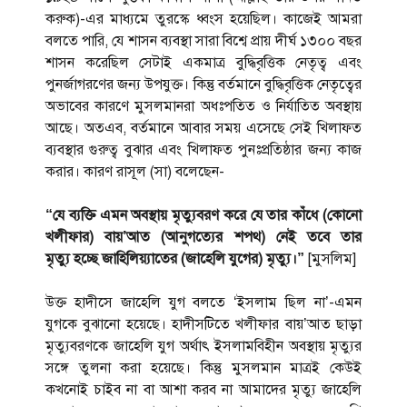
করুক)-এর মাধ্যমে তুরস্কে ধ্বংস হয়েছিল। কাজেই আমরা
বলতে পারি, যে শাসন ব্যবস্থা সারা বিশ্বে প্রায় দীর্ঘ ১৩০০ বছর
শাসন করেছিল সেটাই একমাত্র বুদ্ধিবৃত্তিক নেতৃত্ব এবং
পুনর্জাগরণের জন্য উপযুক্ত। কিন্তু বর্তমানে বুদ্ধিবৃত্তিক নেতৃত্বের
অভাবের কারণে মুসলমানরা অধঃপতিত ও নির্যাতিত অবস্থায়
আছে। অতএব, বর্তমানে আবার সময় এসেছে সেই খিলাফত
ব্যবস্থার গুরুত্ব বুঝার এবং খিলাফত পুনঃপ্রতিষ্ঠার জন্য কাজ
করার। কারণ রাসূল (সা) বলেছেন-
“যে ব্যক্তি এমন অবস্থায় মৃত্যুবরণ করে যে তার কাঁধে (কোনো
খলীফার) বায়’আত (আনুগত্যের শপথ) নেই তবে তার
মৃত্যু হচ্ছে জাহিলিয়্যাতের (জাহেলি যুগের) মৃত্যু।”
[মুসলিম]
উক্ত হাদীসে জাহেলি যুগ বলতে ‘ইসলাম ছিল না’-এমন
যুগকে বুঝানো হয়েছে। হাদীসটিতে খলীফার বায়’আত ছাড়া
মৃত্যুবরণকে জাহেলি যুগ অর্থাৎ ইসলামবিহীন অবস্থায় মৃত্যুর
সঙ্গে তুলনা করা হয়েছে। কিন্তু মুসলমান মাত্রই কেউই
কখনোই চাইব না বা আশা করব না আমাদের মৃত্যু জাহেলি