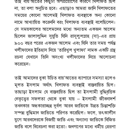
তাই বায়’আতের কিছুটা অপপ্রয়োগের কারণে খিলাফত ছিল
না, তা বলা অনুচিত হবে। এছাড়াও আমরা জানি খিলাফতের
সময়ের কোনো আলেমই খিলাফত ব্যবস্থাকে অন্য কোনো
নামে আখ্যায়িত করেননি বরং খিলাফত ব্যবস্থাই বলেছিলেন।
সে সময়কালের আলেমদের মধ্যে অন্যতম একজন আলেম
ছিলেন জালালুদ্দিন সুয়ূতি যিনি রাসূলুলস্নাহ (সা)-এর প্রায়
৯০০ বছর পরের একজন আলেম এবং যিনি তার সময় পর্যন্ত
খলীফাদের ইতিহাস নিয়ে ‘তারিখুল খুলাফা’ নামক একটি গ্রন্থ
রচনা যেখানে তিনি অসংখ্য খলীফাদের নিয়ে আলোচনা
করেছেন।
তাই আমাদের বুঝা উচিত বায়’আতের ব্যাপারে সমস্যা হলেও
মূলত ইসলাম অর্থাৎ খিলাফত ব্যবস্থাই বাস্তবায়িত ছিল।
তাছাড়া ইসলাম যে বাস্তবায়িত ছিল তা ইসলামী বুদ্ধিবৃত্তিক
নেতৃত্বের সফলতা থেকে বুঝা যায় – ইসলামী জীবনাদর্শ
তখনকার অন্ধকারাচ্ছন্ন দুর্বল আরব জাতিকে উন্নত চিন্তাশক্তি
সম্পন্ন বুদ্ধিমান জাতিতে পরিণত করেছিল। ফলে, তৎকালীন
যুগে আরবদেরকে বিজয়ী জাতি এবং অন্যান্য জাতিকে বিজিত
জাতি বলে বিবেচনা করা হতো। জনগণের মধ্যে ধর্মীয় প্রেরণা