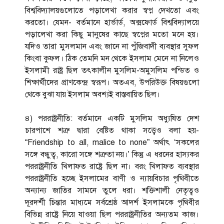
বিশ্ববিদ্যালয়গুলোতে পড়ালেখা করার স্বপ্ন দেখতো এবং
করতো। যেমন- বর্তমানে হার্ভার্ড, অক্সফোর্ড বিশ্ববিদ্যালয়ে
পড়ালেখা করা কিছু মানুষের কাছে স্বপ্নের মতো মনে হয়।
যদিও তারা মুসলমান এবং জানে না পুঁজিবাদী ব্যবস্থার সুফল
কিংবা কুফল। ঠিক তেমনি মন থেকে ইসলাম মেনে না নিলেও
ইসলামী রাষ্ট্র ছিল তৎকালীন মুসলিম-অমুসলিম পন্ডিত ও
শিক্ষার্থীদের প্রাণকেন্দ্র স্বরূপ। অতএব, উপরিউক্ত বিষয়গুলো
থেকে বুঝা যায় ইসলাম অবশ্যই বাস্তবায়িত ছিল।
৪) পররাষ্ট্রনীতি: বর্তমানে একটি মুসলিম অধ্যুষিত দেশ
চারপাশে শত্রু দ্বারা বেষ্টিত থাকা সত্ত্বেও বলা হয়-
“Friendship to all, malice to none” অর্থাৎ ‘সকলের
সঙ্গে বন্ধুত্ব, কারো সঙ্গে শত্রুতা নয়।’ কিন্তু এ ধরনের হাস্যকর
পররাষ্ট্রনীতি খিলাফত রাষ্ট্রে ছিল না। বরং খিলাফত ব্যবস্থার
পররাষ্ট্রনীতি হচ্ছে ইসলামের বাণী ও ন্যায়বিচার পৃথিবীতে
অন্যান্য জাতির সামনে তুলে ধরা। শক্তিশালী নেতৃত্বও
দূরদর্শী চিন্তার মাধ্যমে সর্বশ্রেষ্ঠ আদর্শ ইসলামকে পৃথিবীর
বিভিন্ন রাষ্ট্রে নিয়ে যাওয়া ছিল পররাষ্ট্রনীতির অন্যতম কাজ।