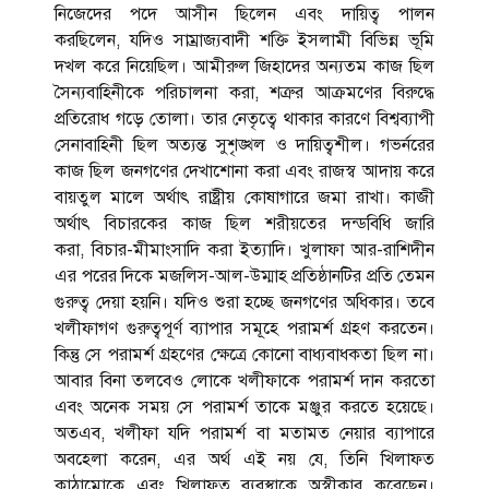
নিজেদের পদে আসীন ছিলেন এবং দায়িত্ব পালন
করছিলেন, যদিও সাম্রাজ্যবাদী শক্তি ইসলামী বিভিন্ন ভূমি
দখল করে নিয়েছিল। আমীরুল জিহাদের অন্যতম কাজ ছিল
সৈন্যবাহিনীকে পরিচালনা করা, শত্রুর আক্রমণের বিরুদ্ধে
প্রতিরোধ গড়ে তোলা। তার নেতৃত্বে থাকার কারণে বিশ্বব্যাপী
সেনাবাহিনী ছিল অত্যন্ত সুশৃঙ্খল ও দায়িত্বশীল। গভর্নরের
কাজ ছিল জনগণের দেখাশোনা করা এবং রাজস্ব আদায় করে
বায়তুল মালে অর্থাৎ রাষ্ট্রীয় কোষাগারে জমা রাখা। কাজী
অর্থাৎ বিচারকের কাজ ছিল শরীয়তের দন্ডবিধি জারি
করা, বিচার-মীমাংসাদি করা ইত্যাদি। খুলাফা আর-রাশিদীন
এর পরের দিকে মজলিস-আল-উম্মাহ প্রতিষ্ঠানটির প্রতি তেমন
গুরুত্ব দেয়া হয়নি। যদিও শুরা হচ্ছে জনগণের অধিকার। তবে
খলীফাগণ গুরুত্বপূর্ণ ব্যাপার সমূহে পরামর্শ গ্রহণ করতেন।
কিন্তু সে পরামর্শ গ্রহণের ক্ষেত্রে কোনো বাধ্যবাধকতা ছিল না।
আবার বিনা তলবেও লোকে খলীফাকে পরামর্শ দান করতো
এবং অনেক সময় সে পরামর্শ তাকে মঞ্জুর করতে হয়েছে।
অতএব, খলীফা যদি পরামর্শ বা মতামত নেয়ার ব্যাপারে
অবহেলা করেন, এর অর্থ এই নয় যে, তিনি খিলাফত
কাঠামোকে এবং খিলাফত ব্যবস্থাকে অস্বীকার করেছেন।