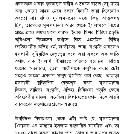
প্রবলভাবে থাকায় কুরআনুল করীম ও সুন্নতে রাসূল (সা) ছাড়া
অন্য কোনো আইন মেনে চলার বিষয়টি তারা বিবেচনাও
করতো না। যদিও মুসলমানদের মধ্যে কিছু আত্মকলহ
ছিল, তারপরও মুসলমানরা আরব থেকে ইসলামকে বিশ্বের
প্রান্তে প্রান্তে নেয়ার ফলে পারস্য, ইরাক, মিশর, সিরিয়া প্রভৃতি
ভূমিগুলো নিজেদের অধীনে নিয়ে এসেছিল। বিভিন্ন
জাতিগোষ্ঠীর অভিন্ন ধর্ম, জাতীয়তা, ভাষা, সংস্কৃতি থাকলেও
ইসলামী বুদ্ধিবৃত্তিক নেতৃত্বের ফলে এরা সকলে এক জাতি
অর্থাৎ এক ইসলামী উম্মাহতে পরিণত হয়েছিল। বিভিন্ন
ধরনের অত্যাচার, হত্যা, আক্বীদাকে কলুষিত করার চেষ্টা
সত্ত্বেও আজো এসকল মানুষ মুসলিম রয়ে গেছে। তাছাড়া
ইসলামী বুদ্ধিবৃত্তিক নেতৃত্বের ফলে মুসলমানরা
বিজ্ঞান, সাহিত্য, সংস্কৃতি, ঐতিহ্য, চিকিৎসা প্রভৃতি ক্ষেত্রে
অবিস্মরণীয় সাফল্য এনেছিল। খিলাফতের প্রথম দিকে আরবি
ব্যাকরণের নাহুশাস্ত্রের প্রচলন শুরু হয়।
উপরিউক্ত বিষয়গুলো থেকে এটা স্পষ্ট যে, মুসলমানরা
খিলাফত-এর মাধ্যমে ইসলাম বাস্তবায়িত করেছিল এবং তা
১৯২৪ সালে মুস্তফা কামাল পাশা (আল্লাহ তার উপর লানত