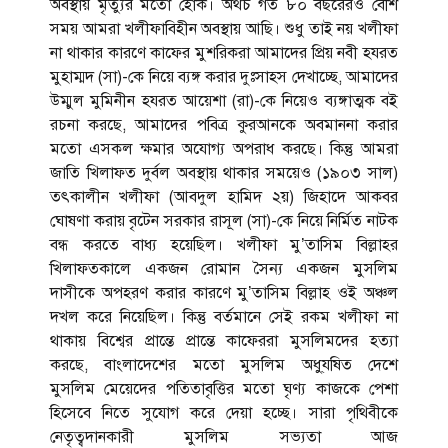
অবস্থায় মৃত্যুর মতো হোক। অথচ গত ৮০ বছরেরও বেশি
সময় আমরা খলীফাবিহীন অবস্থায় আছি। শুধু তাই নয় খলীফা
না থাকার কারণে কাফের মুশরিকরা আমাদের প্রিয় নবী হযরত
মুহাম্মদ (সা)-কে নিয়ে ব্যঙ্গ করার দুঃসাহস দেখাচ্ছে, আমাদের
উম্মুল মুমিনীন হযরত আয়েশা (রা)-কে নিয়েও ব্যঙ্গাত্মক বই
রচনা করছে, আমাদের পবিত্র কুরআনকে অবমাননা করার
মতো এসকল ক্ষমার অযোগ্য অপরাধ করছে। কিন্তু আমরা
জাতি খিলাফত দুর্বল অবস্থায় থাকার সময়েও (১৯০৩ সাল)
তৎকালীন খলীফা (আবদুল হামিদ ২য়) জিহাদে আকবর
ঘোষণা করায় বৃটেন সরকার রাসূল (সা)-কে নিয়ে নির্মিত নাটক
বন্ধ করতে বাধ্য হয়েছিল। খলীফা মু’তাসিম বিল্লাহর
খিলাফতকালে একজন রোমান সৈন্য একজন মুসলিম
দাসীকে অপহরণ করার কারণে মু’তাসিম বিল্লাহ ওই অঞ্চল
দখল করে নিয়েছিল। কিন্তু বর্তমানে সেই রকম খলীফা না
থাকায় বিশ্বের প্রান্তে প্রান্তে কাফেররা মুসলিমদের হত্যা
করছে, বাংলাদেশের মতো মুসলিম অধু্যষিত দেশে
মুসলিম মেয়েদের পতিতাবৃত্তির মতো ঘৃণ্য কাজকে পেশা
হিসেবে নিতে সুযোগ করে দেয়া হচ্ছে। সারা পৃথিবীকে
নেতৃত্বদানকারী মুসলিম সভ্যতা আজ