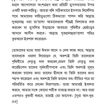
মহান আন্দোলনে অংশগ্রহণ করা প্রতিটি মুসলমানের উপর
একটি ফরয দায়িত্ব। আমরা যদি সঠিকভাবে ইসলাম নির্দেশিত
পথে আমাদের দায়িত্বগুলো ঠিকমতো পালন করি আল্লাহ
সুবহানাহু ওয়া তা’য়ালা আমাদেরকে শীঘ্রই খিলাফত দান
করবেন যা মুসলিম উম্মাহকে আবারো পৃথিবীর শ্রেষ্ঠত্বের
আসনে আসীন করবে। আল্লাহ সুবহানাহুতা’য়ালা পবিত্র
কুরআনে ইরশাদ করেছেন-
তোমাদের মধ্যে যারা ঈমান আনে ও নেক কাজ করে, আল্লাহ
তাদেরকে ওয়াদা দিয়েছেন যে, অবশ্যই তিনি তাদেরকে
পৃথিবীতে নেতৃত্ব দান করবেন,যেমন তিনি নেতৃত্ব দান
করেছিলেন তাদের পূর্ববর্তীগণকে এবং তিনি অবশ্যই সুদৃঢ়
করবেন তাদের জন্য তাদের দ্বীনকে যা তিনি তাদের জন্য
পছন্দ করেছেন এবং অবশ্যই তিনি তাদের ভয়-ভীতির পরে তা
পরিবর্তিত করে দেবেন নিরাপত্তায়। তারা আমারই ইবাদত
করবে, আমার সঙ্গে কোনো শরীক সাব্যস্ত করবে না। আর যারা
এরপরও কুফরী করবে, তারাই তো ফাসেক। [সূরা আন-নূর:
৫৫]