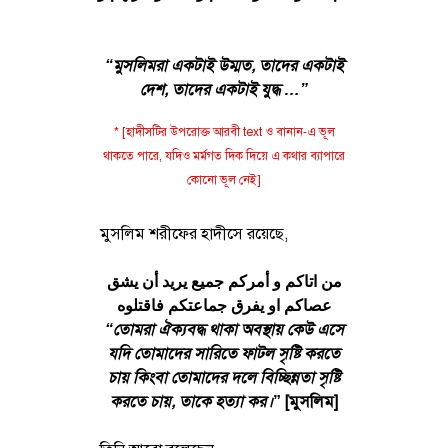
“মুসলিমরা একটাই উম্মত, তাদের একটাই
দেশ, তাদের একটাই যুদ্ধ …”
* [হাদীসটির উপরোক্ত আরবী text ও বানান-এ ভূল
থাকতে পারে, যদিও মর্মগত দিক দিয়ে এ কথার ব্যাপারে
কোনো ভূল নেই]
মুসলিম শরীফের হাদীসে রয়েছে,
من اتاكم و أمركم جميع يريد أن يشق
عصاكم او يفرق جماعتكم فاقتلوه
“তোমরা ঐক্যবদ্ধ থাকা অবস্থায় কেউ এসে
যদি তোমাদের সারিতে ফাটল সৃষ্টি করতে
চায় কিংবা তোমাদের দলে বিচ্ছিন্নতা সৃষ্টি
করতে চায়, তাকে হত্যা কর।
” [মুসলিম]