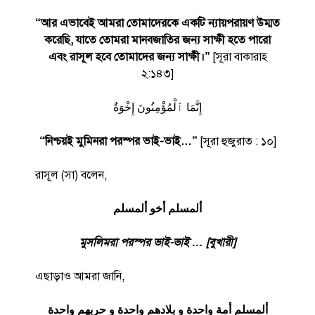
“আর এভাবেই আমরা তোমাদেরকে একটি ন্যায়পরায়ণ উম্মত
করেছি, যাতে তোমরা মানবজাতির জন্য সাক্ষী হতে পারো
এবং রাসূল হবে তোমাদের জন্য সাক্ষী।”
[সূরা বাকারাহ
২:১৪৩]
إِنَّمَا ٱلْمُؤْمِنُونَ إِخْوَةٌ
“নিশ্চয়ই মুমিনরা পরস্পর ভাই-ভাই…”
[সূরা হুজুরাত : ১০]
রাসূল (সা) বলেন,
ألمسلم أخو ألمسلم
মুসলিমরা পরস্পর ভাই-ভাই … [বুখারী]
এছাড়াও আমরা জানি,
ألمسلم أمة واحدة و بلادهم واحدة و حربهم واحدة