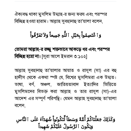
ঐক্যবদ্ধ থাকা মুসলিম উম্মাহ-র জন্য ফরয এবং পরস্পর
বিচ্ছিন্ন হওয়া হারাম। আল্লাহ সুবহানাহু তা’য়ালা বলেন,
وَٱعْتَصِمُواْ بِحَبْلِ ٱللَّهِ جَمِيعاً وَلاَ تَفَرَّقُواْ
তোমরা আল্লাহ-র রজ্জু শক্তভাবে আকড়ে ধর এবং পরস্পর
বিচ্ছিন্ন হয়ো না।
[সূরা আলে ইমরান ৩:১০২]
আল্লাহ সুবহানাহু তা’য়ালার আয়াত ও রাসূল (সা) এর বহু
হাদীস থেকে একথা স্পষ্ট যে, বিশ্বের মুসলিমরা এক উম্মত।
ভাষা, বর্ণ, অঞ্চল, জাতিয়তাবাদ ইত্যাদির ভিত্তিতে
মুসলিমদের বিভক্ত করা আল্লাহ ও তার রাসূল (সা)-এর
আদেশ এর সম্পূর্ণ পরিপন্থি। যেমন আল্লাহ সুবহানাহু তা’য়ালা
বলেন,
وَكَذٰلِكَ جَعَلْنَاكُمْ أُمَّةً وَسَطاً لِّتَكُونُواْ شُهَدَآءَ عَلَى ٱلنَّاسِ
وَيَكُونَ ٱلرَّسُولُ عَلَيْكُمْ شَهِيداً