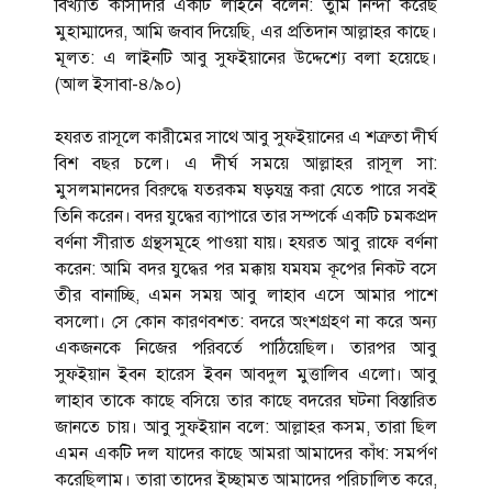
বিখ্যাত কাসীদার একটি লাইনে বলেন: তুমি নিন্দা করেছ
মুহাম্মাদের, আমি জবাব দিয়েছি, এর প্রতিদান আল্লাহর কাছে।
মূলত: এ লাইনটি আবু সুফইয়ানের উদ্দেশ্যে বলা হয়েছে।
(আল ইসাবা-৪/৯০)
হযরত রাসূলে কারীমের সাথে আবু সুফইয়ানের এ শত্রুতা দীর্ঘ
বিশ বছর চলে। এ দীর্ঘ সময়ে আল্লাহর রাসূল সা:
মুসলমানদের বিরুদ্ধে যতরকম ষড়যন্ত্র করা যেতে পারে সবই
তিনি করেন। বদর যুদ্ধের ব্যাপারে তার সম্পর্কে একটি চমকপ্রদ
বর্ণনা সীরাত গ্রন্থসমূহে পাওয়া যায়। হযরত আবু রাফে বর্ণনা
করেন: আমি বদর যুদ্ধের পর মক্কায় যমযম কূপের নিকট বসে
তীর বানাচ্ছি, এমন সময় আবু লাহাব এসে আমার পাশে
বসলো। সে কোন কারণবশত: বদরে অংশগ্রহণ না করে অন্য
একজনকে নিজের পরিবর্তে পাঠিয়েছিল। তারপর আবু
সুফইয়ান ইবন হারেস ইবন আবদুল মুত্তালিব এলো। আবু
লাহাব তাকে কাছে বসিয়ে তার কাছে বদরের ঘটনা বিস্তারিত
জানতে চায়। আবু সুফইয়ান বলে: আল্লাহর কসম, তারা ছিল
এমন একটি দল যাদের কাছে আমরা আমাদের কাঁধ: সমর্পণ
করেছিলাম। তারা তাদের ইচ্ছামত আমাদের পরিচালিত করে,