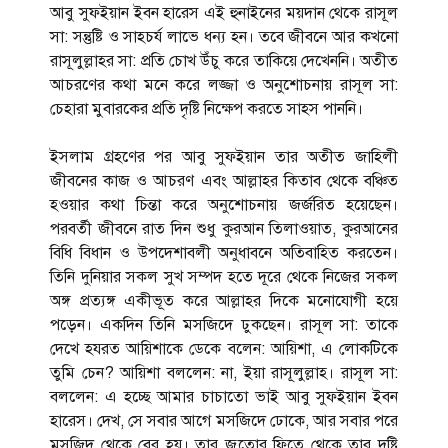
আবু সুফইয়ান ইবন হারেস এই ‍হুনাইনের ময়দান থেকে রাসূল
সা: সন্তুষ্টি ও সাহচর্য লাভে ধন্য হন। তবে জীবনে আর কখনো
রাসূলুল্লাহর সা: প্রতি চোখ উঁচু করে তাকিয়ে দেখেননি। অতীত
আচরণের কথা মনে করে লজ্জা ও অনুশোচনায় রাসূল সা:
চেহারা মুবারকের প্রতি দৃষ্টি নিক্ষেপ করতে সাহস পাননি।
ইসলাম গ্রহণের পর আবু সুফইয়ান তার অতীত জাহিলী
জীবনের কাজ ও আচরণ এবং আল্লাহর কিতাব থেকে বঞ্চিত
হওয়ার কথা চিন্তা করে অনুশোচনায় জর্জরিত হয়েছেন।
পরবর্তী জীবনে রাত দিন শুধু কুরআন তিলাওয়াত, কুরআনের
বিধি বিধান ও উপদেশাবলী অনুধাবনে অতিবাহিত করতেন।
তিনি দুনিয়ার সকল সুখ সম্পদ হতে দূরে থেকে নিজের সকল
অঙ্গ প্রত্যঙ্গ একীভূত করে আল্লাহর দিকে মনোযোগী হয়ে
পড়েন। একদিন তিনি মসজিদে ঢুকছেন। রাসূল সা: তাকে
দেখে হযরত আয়িশাকে ডেকে বলেন: আয়িশা, এ লোকটিকে
তুমি চেন? আয়িশা বললেন: না, ইয়া রাসূলুল্লাহ। রাসূল সা:
বললেন: এ হচ্ছে আমার চাচাতো ভাই আবু সুফইয়ান ইবন
হারেস। দেখ, সে সবার আগে মসজিদে ঢোকে, আর সবার পরে
মসজিদ থেকে বের হয়। তার জুতোর ফিতে থেকে তার দৃষ্টি