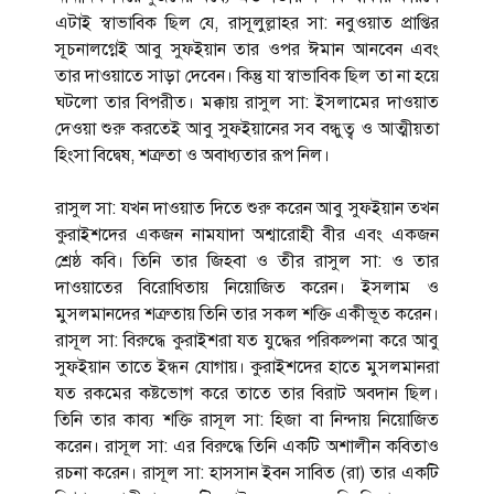
এটাই স্বাভাবিক ছিল যে, রাসূলুল্লাহর সা: নবুওয়াত প্রাপ্তির
সূচনালগ্নেই আবু সুফইয়ান তার ওপর ঈমান আনবেন এবং
তার দাওয়াতে সাড়া দেবেন। কিন্তু যা স্বাভাবিক ছিল তা না হয়ে
ঘটলো তার বিপরীত। মক্কায় রাসুল সা: ইসলামের দাওয়াত
দেওয়া শুরু করতেই আবু সুফইয়ানের সব বন্ধুত্ব ও আত্মীয়তা
হিংসা বিদ্বেষ, শত্রুতা ও অবাধ্যতার রূপ নিল।
রাসুল সা: যখন দাওয়াত দিতে শুরু করেন আবু সুফইয়ান তখন
কুরাইশদের একজন নামযাদা অশ্বারোহী বীর এবং একজন
শ্রেষ্ঠ কবি। তিনি তার জিহবা ও তীর রাসুল সা: ও তার
দাওয়াতের বিরোধিতায় নিয়োজিত করেন। ইসলাম ও
মুসলমানদের শত্রুতায় তিনি তার সকল শক্তি একীভূত করেন।
রাসূল সা: বিরুদ্ধে কুরাইশরা যত যুদ্ধের পরিকল্পনা করে আবু
সুফইয়ান তাতে ইন্ধন যোগায়। কুরাইশদের হাতে মুসলমানরা
যত রকমের কষ্টভোগ করে তাতে তার বিরাট অবদান ছিল।
তিনি তার কাব্য শক্তি রাসূল সা: হিজা বা নিন্দায় নিয়োজিত
করেন। রাসূল সা: এর বিরুদ্ধে তিনি একটি অশালীন কবিতাও
রচনা করেন। রাসূল সা: হাসসান ইবন সাবিত (রা) তার একটি