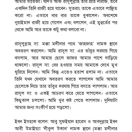
আমার ভাতিজা। যদিও আজ রাসূলুল্লাহ তার প্রতি নারাজ, তবে
একদিন তিনি রাজী হয়ে যাবেন। সুতরাং তাকে এভাবে লাঞ্ছিত
করো না। এভাবে বার বার তাকে বুঝালেন। অবশেষে
নুয়াইমান রাজী হয়ে গেলেন এবং বললেন, এই মুহুর্তের পর
থেকে আমি আর তাকে কটু কথা বলবো না।
রাসূলুল্লাহ সা: মক্কা মদীনার পথে ‘জাহফাহ’ নামক স্থানে
অবতরণ করলেন। আমি রাসূল সা: এর তাঁবুর দরযায় গিয়ে
বসলাম, আর আমার ছেলে জাফর আমার পাশে দাড়িয়ে
থাকলো। রাসূল সা: বের হওয়ার সময় আমাকে দেখে মুখ
ঘুরিয়ে নিলেন। আমি কিন্তু এতেও হতাশ হলাম না। এভাবে
তিনি যখন যেখানে অবতরণ করতে লাগলেন আমি আমার
ছেলেকে নিয়ে তার তাঁবুর দরযায় গিয়ে বসতে ‍লাগলাম। আর
রাসূল সা: ও একই আচরণ করে যেতে লাগলেন। এভাবে
কিছুকাল চললো। আমি খুব কষ্ট পেতে লাগলাম। দুনিয়াটা
আমার জন্য সংকীর্ণ হয়ে পড়লো।
ইবন ইসহাক বলেন: আবু সুফইয়ান হারেস ও আবদুল্লাহ ইবন
আবী উমাইয়্যা ‘নীকুল উকাব’ নামক স্থানে (মক্কা মদীনার