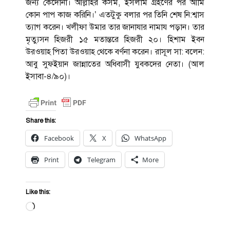
জন্য কেদোঁনা। আল্লাহর কসম, ইসলাম গ্রহণের পর আমি
কোন পাপ কাজ করিনি।’ এতটুকু বলার পর তিনি শেষ নি:শ্বাস
ত্যাগ করেন। খলীফা উমার তার জানাযার ‍নামায পড়ান। তার
মৃত্যুসন হিজরী ১৫ মতান্তরে হিজরী ২০। হিশাম ইবন
উরওয়াহ পিতা উরওয়াহ থেকে বর্ণনা করেন। রাসূল সা: বলেন:
আবু সুফইয়ান জান্নাতের অধিবাসী যুবকদের নেতা। (আল
ইসাবা-৪/৯০)।
Share this:
Facebook
X
WhatsApp
Print
Telegram
More
Like this:
Loading…