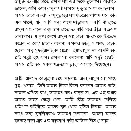
উন্মুক্ত তরবারি হাতে রাসূল সা: এর দিকে ছুটলাম। আল্লাহই
জানেন, আমি তখন রাসূল সা: সামনে মৃত্যুর আশা করছিলাম।
আমার চাচা আব্বাস রাসূলুল্লাহর সা: খচ্চরের লাগাম ধরে তার
এক পাশে, আর আমি অন্য পাশে দাড়ালাম। আমি বাঁ হাতে
রাসূল সা: বাহন এবং ডান হাতে তরবারি ধরে তীব্র আক্রমণ
চালালাম। এ দৃশ্য দেখে রাসূল সা: চাচা আব্বাসকে জিজ্ঞেস
করেন: এ কে? চাচা বললেন: আপনার ভাই, আপনার চাচার
ছেলে- আবু সুফইয়ান ইবন হারেস। ইয়া রাসূল সা: আপনি তার
প্রতি সন্তুষ্ট হয়ে যান। রাসূল সা: বললেন: আমি সন্তুষ্ট হয়েছি।
আমার প্রতি তার সকল শত্রুতা আল্লাহ ক্ষমা করে দিয়েছেন।
আমি আনন্দে আত্মহারা হয়ে পড়লাম এবং রাসূল সা: পায়ে
চুমু খেলাম। তিনি আমার দিকে ফিলে বললেন: আমার ভাই,
সামনে এগিয়ে যাও, আক্রমণ কর। রাসূল সা: এর এই কথায়
আমার সাহস বেড়ে গেল। আমি তীব্র আক্রমণ চালিয়ে
প্রতিপক্ষ বাহিনীকে তাদের স্থান থেকে হটিয়ে দিলাম। আমার
সাথে অন্য মুসলিমরাও আক্রমণ চালালো। আমরা তাদের
ছত্রভঙ্গ করে প্রায় এক ফারসাখ পর্যন্ত তাড়িয়ে নিয়ে গেলাম।”