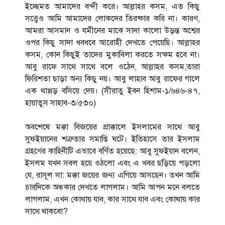
ইচ্ছেমত আমাদের বন্দী করে। আল্লাহর কসম, এত কিছু
সত্ত্বেও আমি আমাদের লোকদের তিরষ্কার করি না। কারণ,
আমরা আসমান ও যমীনের মাঝে সাদা কালো উড়ন্ত অশ্বের
ওপর কিছু সাদা ধবধবে আরোহী দেখতে পেয়েছি। আল্লাহর
কসম, কোন কিছুই তাদের মুকাবিলা করতে সক্ষম হবে না।
আবু রাফে সাথে সাথে বলে ওঠেন, আল্লাহর কসম,তারা
ফিরিশতা ছাড়া অন্য কিছু নয়। আবু লাহাব আবু রাফের গালে
এক থাপ্পড় বসিয়ে দেয়। (সীরাতু ইবন হিশাম-১/৬৪৬-৪৭,
হায়াতুস সাহাব-৩/৫৩০)
অবশেষে মক্কা বিজয়ের প্রাক্কালে ইসলামের ‍সাথে আবু
সুফইয়ানের শত্রুতার সমাপ্তি ঘটে। ইতিহাসে তার ইসলাম
গ্রহণের কাহিনীটি এভাবে বর্ণিত হয়েছে: আবু সুফইয়ান বলেন,
ইসলম যখন সবল হয়ে ওঠলো এবং এ খবর ছড়িয়ে পড়লো
যে, রাসূল সা: মক্কা জয়ের জন্য এগিয়ে আসছেন। তখন আমি
চারদিকে অন্ধকার দেখতে লাগলাম। আমি আপন মনে বলতে
লাগলাম, এখন কোথায় যাব, কার সাথে যাব এবং কোথায় কার
সাথে থাকবো?