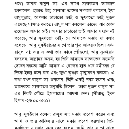
পথে) আবার রাসুল সা: এর সাথে সাক্ষাতের আবেদন
জানালেন। হযরত উম্মু সালামা তাদের সম্পর্কে বললেন, ইয়া
রাসুলুল্লাহ, আপনার চাচাতো ভাই ও ফুফাতো ভাই দুজন
এসেছে সাক্ষাত করতে। রাসূল সা: বললেন: তাদের আর কোন
প্রয়োজন আমার নেই। আমার চাচাতো ভাই আমার সম্মান নষ্ট
করেছে, আর ফুফাতো ভাই- সে আমাকে মক্কায় যা বলার
বলেছে। আবু সুফইয়ানের সাথে তার পুত্র জাফরও ছিল। যখন
রাসূল সা: এর এ কথা তার কানে পৌঁছলো, আবু সুফইয়ান
বললেন: আল্লাহর কসম, হয় তিনি আমাকে সাক্ষাতের অনুমতি
দেবেন নয়তো আমি আমার এ ছেলের হাত ধরে যমীনের যে
দিকে ইচ্ছা চলে যাব এবং ক্ষুধা তৃষ্ণায় ‍মৃত্যুবরণ করবো। এ
কথা যখন রাসূল সা: শুনলেন, তিনি একটু নরম হলেন এবং
তাদেরকে সাক্ষাতের অনুমতি দিলেন। তারা দুজন রাসূল সা:
এর নিকট পৌছে ইসলামের ঘোষণা দেন। (সীরাতু ইবন
হিশাম-২/৪০০-৪০১)।
আবু সুফইয়ান বলেন: রাসূল সা: মক্কায় প্রবেশ করেন এবং
আমি ও তার কাফিলার সাথে মক্কায় প্রবেশ করলাম। তিনি
মসজিদে যাওয়ার জন্য বের হলেন, আমি তার সাথে সাথে