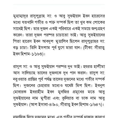
মুহাম্মাদুর রাসুলুল্লাহ সা: ও আবু সুফইয়ান ইবন হারেসের
মধ্যে যতখানি গভীর ও শক্ত সম্পর্ক ছিল তা খুব কম লোকের
সাথেই ছিল। তার দুজন একই পরিবারে একই সময়ে জন্মগ্রহণ
করেন। তারা দুজন পরষ্পর চাচাতো ভাই। আবু সুফইয়ানের
পিতা হারেস ইবন আবদুল মুত্তালিব ছিলেন রাসূলুল্লাহর সা:
বড় চাচা। তিনি ইসলাম পূর্ব যুগে মারা যান। (টীকা: সীরাতু
ইবন হিশাম-১/১৬৩)।
রাসূল সা: ও আবু সুফইয়ান পরষ্পর দুধ ভাই। হযরত হালীমা
আস সাদিয়্যাহ তাদের দুজনকে দুধ পান করান। রাসুল সা:
নবুওয়াত প্রাপ্তির পূর্ব পর্যন্ত তাদের দুজনের মধ্যে গভীর সম্পর্ক
ছিল। দুজনের চেহারার মধ্যেও যথেষ্ট মিল ছিল। ইবনুল
মোবারক ইবরাহীম ইবন মুনজির প্রমূখের মতে আবু
সুফইয়ানের নাম মুগীরা এবং কুনিয়াত বা ডাক নাম আবু
সুফইয়ান। (আল ইসাবা-৪/৯০, সীরাতু ইবন হিশাম-১/৬৪৭)।
নানাদিক দিয়ে দুজনের মধ্যে এত গভীর সম্পর্ক থাকার কারণে