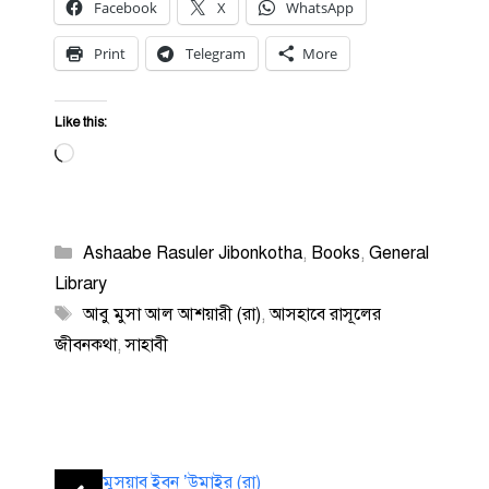
Facebook
X
WhatsApp
Print
Telegram
More
Like this:
Loading…
Categories
Ashaabe Rasuler Jibonkotha
,
Books
,
General
Library
Tags
আবু মুসা আল আশয়ারী (রা)
,
আসহাবে রাসূলের
জীবনকথা
,
সাহাবী
মুসয়াব ইবন ’উমাইর (রা)