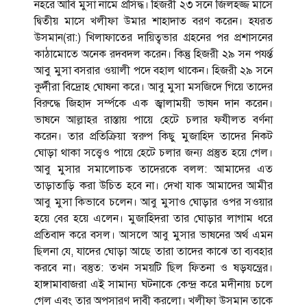
নহরে আবি মুসা নামে প্রসিদ্ধ। হিজরী ২৩ সনে জিলহজ্জ মাসে
দ্বিতীয় মাসে খলীফা উমার শাহাদাত বরণ করেন। হযরত
উসমান(রা:) খিলাফাতের দায়িত্বভার গ্রহনের পর প্রশাসনের
কাঠামোতে অনেক রদবদল করেন। কিন্তু হিজরী ২৯ সন পযর্ন্ত
আবু মুসা বসরার ওয়ালী পদে বহাল থাকেন। হিজরী ২৯ সনে
কুর্দীরা বিদ্রোহ ঘোষনা করে। আবু মুসা মসজিদে গিয়ে তাদের
বিরুদ্ধে জিহাদ সর্ম্পকে এক জ্বালাময়ী ভাষন দান করেন।
ভাষনে আল্লাহর রাস্তায় পায়ে হেটে চলার ফযীলত বর্ণনা
করেন। তার প্রতিক্রিয়া স্বরুপ কিছু মুজাহিদ তাদের নিকট
ঘোড়া থাকা সত্ত্বেও পায়ে হেটে চলার জন্য প্রস্তুত হয়ে গেল।
আবু মুসার সমালোচক তাদেরকে বলল: আমাদের এত
তাড়াতাড়ি করা উচিত হবে না। দেখা যাক আমাদের আমীর
আবু মুসা কিভাবে চলেন। আবু মুসাও ঘোড়ার ওপর সওয়ার
হয়ে বের হয়ে এলেন। মুজাহিদরা তার ঘোড়ার লাগাম ধরে
প্রতিবাদ করে বসল। আসলে আবু মুসার ভাষনের অর্থ এমন
ছিলনা যে, যাদের ঘোড়া আছে তারা তাদের কাঝে তা ব্যবহার
করবে না। বস্তুত: তখন সময়টি ছিল ফিতনা ও ষড়যন্ত্রের।
হাঙ্গামাবাজরা এই সামান্য ঘটনাকে কেন্দ্র করে মদীনায় চলে
গেল এবং তার অপসারণ দাবী করলো। খলীফা উসমান তাকে