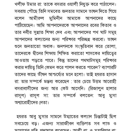
খলীফ উমার রা: তাকে বসরার ওয়ালী নিযুক্ত করে পাঠালেন।
সবরায় পৌছে তিনি সমবেত জনতার সামনে ভাষন দিতে গিয়ে
বলেন আমীরুল মুমিনীন আমাকে আপনাদের কাছে
পাঠিয়েছেন। আমি আপনাদেরকে আপনাদের রবের কিতাব ও
তার নবীর সুন্নাত শিক্ষা দেব এবং আপনাদের পখ ঘাট সমূহ
আপনাদের কল্যানের জন্য পরিষ্কার পরিচ্ছন্ন করবো। ভাষন
শুনে জনতাতো অবাক। জনগনকে সংস্কৃতিবান করে তোলা,
তাদেরকে দ্বীনের শিক্ষায় শিক্ষিত করাতো শাসকের দায়িত্বের
আওতায় পড়তে পারে। কিন্তু তাদের পথঘাটসমূহ পরিষ্কার
করার দায়িত্ব তিনি কেমন করে পালন করতে পারেন? ব্যাপারটি
তাদের কাছে ভীষন আশ্চর্য্যের মনে হলো। তাই হযরত হাসান
রা: তার সম্পর্কে মন্তব্য করেছেন : তার চেয়ে উত্তম আরোহী
বসরাবাসীদের জন্য আর কেউ আসেনি। (রিজালুন হালার
রাসূল) রাসূল সা: তার সম্পর্কে বলতেন: আবু মুসা
অশ্বারোহীদের নেতা।
হযরত আবু মুসার সামনে উম্মাতের কল্যান চিন্তাটাই ছিল
সবচেয়ে বড়। এজন্য সারাজীবন ব্যক্তিগত সব লাভ ও
সুযোগের প্রতি পদাঘাত করেছেন। আলী রা: ও মুয়াবিয়ার রা: