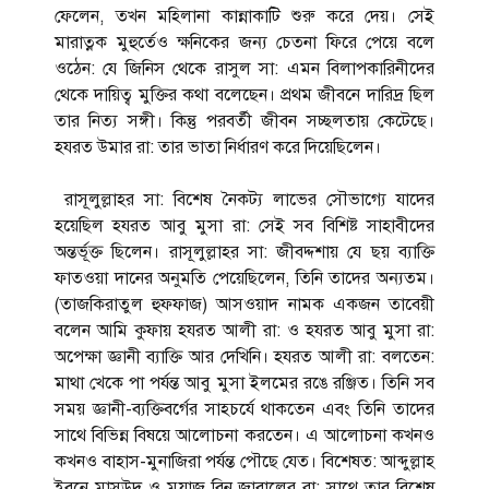
ফেলেন, তখন মহিলানা কান্নাকাটি শুরু করে দেয়। সেই
মারাত্নক মুহুর্তেও ক্ষনিকের জন্য চেতনা ফিরে পেয়ে বলে
ওঠেন: যে জিনিস থেকে রাসুল সা: এমন বিলাপকারিনীদের
থেকে দায়িত্ব মুক্তির কথা বলেছেন। প্রথম জীবনে দারিদ্র ছিল
তার নিত্য সঙ্গী। কিন্তু পরবর্তী জীবন সচ্ছলতায় কেটেছে।
হযরত উমার রা: তার ভাতা নির্ধারণ করে দিয়েছিলেন।
রাসূলুল্লাহর সা: বিশেষ নৈকট্য লাভের সৌভাগ্যে যাদের
হয়েছিল হযরত আবু মুসা রা: সেই সব বিশিষ্ট সাহাবীদের
অন্তর্ভূক্ত ছিলেন। রাসূলুল্লাহর সা: জীবদ্দশায় যে ছয় ব্যাক্তি
ফাতওয়া দানের অনুমতি পেয়েছিলেন, তিনি তাদের অন্যতম।
(তাজকিরাতুল হুফফাজ) আসওয়াদ নামক একজন তাবেয়ী
বলেন আমি কুফায় হযরত আলী রা: ও হযরত আবু মুসা রা:
অপেক্ষা জ্ঞানী ব্যাক্তি আর দেখিনি। হযরত আলী রা: বলতেন:
মাথা খেকে পা পর্যন্ত আবু মুসা ইলমের রঙে রঞ্জিত। তিনি সব
সময় জ্ঞানী-ব্যক্তিবর্গের সাহচর্যে থাকতেন এবং তিনি তাদের
সাথে বিভিন্ন বিষয়ে আলোচনা করতেন। এ আলোচনা কখনও
কখনও বাহাস-মুনাজিরা পর্যন্ত পৌছে যেত। বিশেষত: আব্দুল্লাহ
ইবনে মাসউদ ও মুয়াজ বিন জাবালের রা: সাথে তার বিশেষ