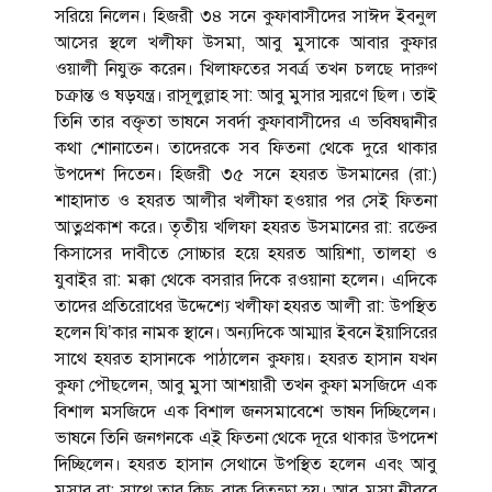
সরিয়ে নিলেন। হিজরী ৩৪ সনে কুফাবাসীদের সাঈদ ইবনুল
আসের স্থলে খলীফা উসমা, আবু মুসাকে আবার কুফার
ওয়ালী নিযুক্ত করেন। খিলাফতের সবর্ত্র তখন চলছে দারুণ
চক্রান্ত ও ষড়যন্ত্র। রাসূলুল্লাহ সা: আবু মুসার স্মরণে ছিল। তাই
তিনি তার বক্তৃতা ভাষনে সবর্দা কুফাবাসীদের এ ভবিষদ্বানীর
কথা শোনাতেন। তাদেরকে সব ফিতনা থেকে দুরে থাকার
উপদেশ দিতেন। হিজরী ৩৫ সনে হযরত উসমানের (রা:)
শাহাদাত ও হযরত আলীর খলীফা হওয়ার পর সেই ফিতনা
আত্নপ্রকাশ করে। তৃতীয় খলিফা হযরত উসমানের রা: রক্তের
কিসাসের দাবীতে সোচ্চার হয়ে হযরত আয়িশা, তালহা ও
যুবাইর রা: মক্কা থেকে বসরার দিকে রওয়ানা হলেন। এদিকে
তাদের প্রতিরোধের উদ্দেশ্যে খলীফা হযরত আলী রা: উপস্থিত
হলেন যি’কার নামক স্থানে। অন্যদিকে আম্মার ইবনে ইয়াসিরের
সাথে হযরত হাসানকে পাঠালেন কুফায়। হযরত হাসান যখন
কুফা পৌছলেন, আবু মুসা আশয়ারী তখন কুফা মসজিদে এক
বিশাল মসজিদে এক বিশাল জনসমাবেশে ভাষন দিচ্ছিলেন।
ভাষনে তিনি জনগনকে এ্ই ফিতনা থেকে দূরে থাকার উপদেশ
দিচ্ছিলেন। হযরত হাসান সেথানে উপস্থিত হলেন এবং আবু
মুসার রা: সাথে তার কিছু বাক বিতন্ডা হয়। আবু মুসা নীরবে