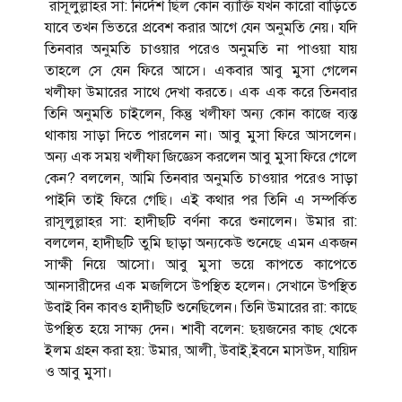
রাসূলুল্লাহর সা: নির্দেশ ছিল কোন ব্যাক্তি যখন কারো বাড়িতে
যাবে তখন ভিতরে প্রবেশ করার আগে যেন অনুমতি নেয়। যদি
তিনবার অনুমতি চাওয়ার পরেও অনুমতি না পাওয়া যায়
তাহলে সে যেন ফিরে আসে। একবার আবু মুসা গেলেন
খলীফা উমারের সাথে দেখা করতে। এক এক করে তিনবার
তিনি অনুমতি চাইলেন, কিন্তু খলীফা অন্য কোন কাজে ব্যস্ত
থাকায় সাড়া দিতে পারলেন না। আবু মুসা ফিরে আসলেন।
অন্য এক সময় খলীফা জিজ্ঞেস করলেন আবু মুসা ফিরে গেলে
কেন? বললেন, আমি তিনবার অনুমতি চাওয়ার পরেও সাড়া
পাইনি তাই ফিরে গেছি। এই কথার পর তিনি এ সম্পর্কিত
রাসূলুল্লাহর সা: হাদীছটি বর্ণনা করে শুনালেন। উমার রা:
বললেন, হাদীছটি তুমি ছাড়া অন্যকেউ শুনেছে এমন একজন
সাক্ষী নিয়ে আসো। আবু মুসা ভয়ে কাপতে কাপেতে
আনসারীদের এক মজলিসে উপস্থিত হলেন। সেখানে উপস্থিত
উবাই বিন কাবও হাদীছটি শুনেছিলেন। তিনি উমারের রা: কাছে
উপস্থিত হয়ে সাক্ষ্য দেন। শাবী বলেন: ছয়জনের কাছ থেকে
ইলম গ্রহন করা হয়: উমার, আলী, উবাই,ইবনে মাসউদ, যায়িদ
ও আবু মুসা।