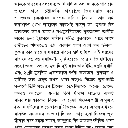
জানতে পারলেন বললেন: আমি যদি এ কথা জানতে পারতাম
তাহলে আরো চিত্তাকর্ষক আওয়াজে তিলাওয়াত করে
তাদেরকে কুরআনের আশেক বানিয়ে দিতাম। তার এই
অসাধারণ খোশ লাহানের কারণেই রাসূল সা: মুয়াজ বিন
জাবালের সাথে তাকেও নওমুসলিমদের কুরআনের তালীম
দানের জন্য ইয়ামনে পাঠান। পবিত্র কুরআনের সাথে সাথে
হাদীছের খিদমতেও তার অবদান কোন অংশ কম ছিলনা।
কুফায় তার স্বতন্ত্র হালকায়ে দারসে হাদীছ ছিল। এই দরসের
মাধ্যমে বড় বড় মুহাদ্দিসীন সৃষ্টি হয়েছে। তার বর্ণিত হাদীছের
সংখ্যা ৩৬০। তন্মধ্যে ৫০ টি মুত্তাফাক আলাইহি, ৪৫টি বুখারী
এবং ২৫টি মুসলিম এককভাবে বর্ণনা করেছেন। কুরআন ও
হাদীছে তার প্রভূত দখল থাকা সত্ত্বেও নিজের ভুল-ভ্রান্তি
সম্পর্কে তিনি সচেতন ছিলেন। তেমনিভঅবে অন্যের জ্ঞানের
কদরও করতেন। এববার তিনি মীরাস সংক্রান্ত একটি
মাসয়ালায় ফাতওয়া দিলেন। ফাত্‌ওয়া জিজ্ঞেসকারী আব্দুল্লাহ
ইবন মাসউদের কাছেও বিষয়টি জিজ্ঞেস করে। আব্দুল্লাহ ইবনে
মাসউদ অন্যরকম ফতোয়া দিলেন। আবু মুসা নিজের ভুল
স্বীকার করে মন্তব্য করেন, আব্দুল্লাহ বিন মাসউদ জীবিত থাকা
পর্যন্ত তোমাদের আমার কাছে আসা উচিত নয়। হযরত আবু