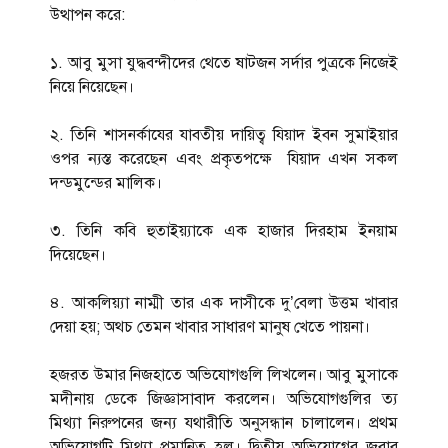
১. আবু মুসা যুদ্ধবন্দীদের থেতে ষাটজন সর্দার পুত্রকে নিজেই
নিয়ে নিয়েছেন।
২. তিনি শাসনর্কাযের যাবতীয় দায়িত্ব যিয়াদ ইবন সুমাইয়ার
ওপর ন্যস্ত করেছেন এবং প্রকৃতপক্ষে যিয়াদ এখন সকল
দন্ডমুন্ডের মালিক।
৩. তিনি কবি হুতাইয়্যাকে এক হাজার দিরহাম ইনয়াম
দিয়েছেন।
৪. আকলিয়্যা নাম্মী তার এক দাসীকে দু’বেলা উত্তম খাবার
দেয়া হয়; অথচ তেমন খাবার সাধারণ মানুষ খেতে পায়না।
হজরত উমার নিজহাতে অভিযোগগুলি লিখলেন। আবু মুসাকে
মদীনায় ডেকে জিজ্ঞাসাবাদ করলেন। অভিযোগগুলির ত্য
মিথ্যা নিরুপনের জন্য যথারীতি অনুসন্ধান চালালেন। প্রথম
অভিযোগটি মিথ্যা প্রমানিত হল। দ্বিতীয় অভিযোগের জবাব