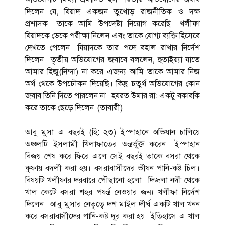
দিলেন যে, যিয়াদ একজন তুখোড় রাজনীতিক ও দক্ষ
প্রশাসক। তাকে আমি উপদেষ্টা নিয়োগ করেছি। খলীফা
যিয়াদকে ডেকে পরীক্ষা নিলেন এবং তাকে যোগ্য ব্যক্তি হিসেবে
দেখতে পেলেন। যিয়াদকে তার পদে বহাল রাখার নির্দেশ
দিলেন। তৃতীয় অভিযোগের জবাবে বললেন, হুতাইয়্যা যাতে
আমার হিজু(নিন্দা) না করে এজন্য আমি তাকে আমার নিজ
অর্থ থেকে উপঢৌকন দিয়েছি। কিন্তু চতুর্থ অভিযোগের কোন
জবাব তিনি দিতে পারলেন না। হযরত উমার রা: একটু বকাবকি
করে তাকে ছেড়ে দিলেন।(তাবারী)
আবু মুসা এ বছরই (হি: ২৩) ইস্পাহানে অভিযান চালিয়ে
অঞ্চলটি ইসলামী খিলাফাতের অন্তর্ভূ্ক্ত করেন। ইস্পাহান
বিজয় শেষ করে ফিরে এলে সেই বছরই তাকে বসরা থেকে
কুফায় বদলী করা হয়। বসরাবাসীদের ভীষন পানি-কষ্ট চিল।
বিষয়টি খলীফার দরবারে পৌছানো হলো। দিজলা নদী থেকে
খাল কেটে বসরা শহর পযর্ন্ত নেওয়ার জন্য খলীফা নির্দেশ
দিলেন। আবু মুসার নেতৃত্বে দশ মাইল দীর্ঘ একটি খাল খনন
করে বসরাবাসীদের পানি-কষ্ট দূর করা হয়। ইতিহাসে এ খাল