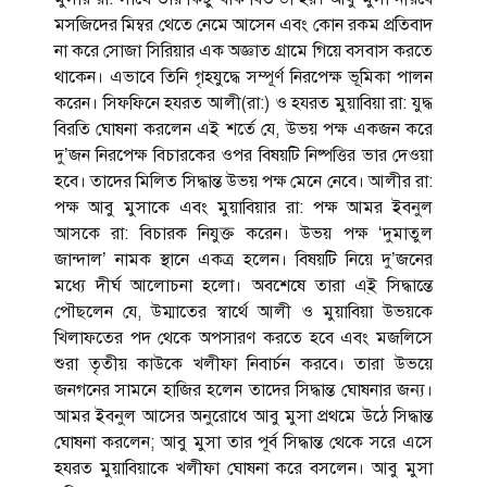
মসজিদের মিম্বর থেতে নেমে আসেন এবং কোন রকম প্রতিবাদ
না করে সোজা সিরিয়ার এক অজ্ঞাত গ্রামে গিয়ে বসবাস করতে
থাকেন। এভাবে তিনি গৃহযুদ্ধে সম্পূর্ণ নিরপেক্ষ ভূমিকা পালন
করেন। সিফফিনে হযরত আলী(রা:) ও হযরত মুয়াবিয়া রা: যুদ্ধ
বিরতি ঘোষনা করলেন এই শর্তে যে, উভয় পক্ষ একজন করে
দু’জন নিরপেক্ষ বিচারকের ওপর বিষয়টি নিষ্পত্তির ভার দেওয়া
হবে। তাদের মিলিত সিদ্ধান্ত উভয় পক্ষ মেনে নেবে। আলীর রা:
পক্ষ আবু মুসাকে এবং মুয়াবিয়ার রা: পক্ষ আমর ইবনুল
আসকে রা: বিচারক নিযুক্ত করেন। উভয় পক্ষ ‘‌দুমাতুল
জান্দাল’ নামক স্থানে একত্র হলেন। বিষয়টি নিয়ে দু’জনের
মধ্যে দীর্ঘ আলোচনা হলো। অবশেষে তারা এ্‌ই সিদ্ধান্তে
পৌছলেন যে, উম্মাতের স্বার্থে আলী ও মুয়াবিয়া উভয়কে
খিলাফতের পদ থেকে অপসারণ করতে হবে এবং মজলিসে
শুরা তৃতীয় কাউকে খলীফা নিবার্চন করবে। তারা উভয়ে
জনগনের সামনে হাজির হলেন তাদের সিদ্ধান্ত ঘোষনার জন্য।
আমর ইবনুল আসের অনুরোধে আবু মুসা প্রথমে উঠে সিদ্ধান্ত
ঘোষনা করলেন; আবু মুসা তার পূর্ব সিদ্ধান্ত থেকে সরে এসে
হযরত মুয়াবিয়াকে খলীফা ঘোষনা করে বসলেন। আবু মুসা