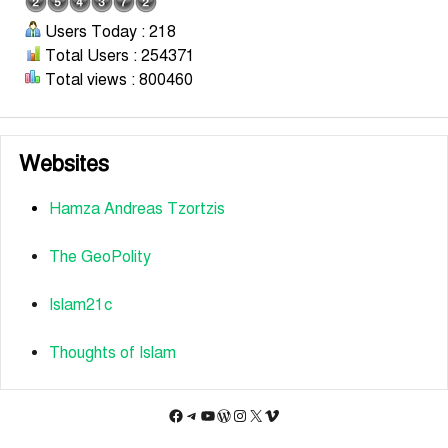
Users Today : 218
Total Users : 254371
Total views : 800460
Websites
Hamza Andreas Tzortzis
The GeoPolity
Islam21c
Thoughts of Islam
Facebook
Telegram
YouTube
WordPress
Instagram
X
Vimeo