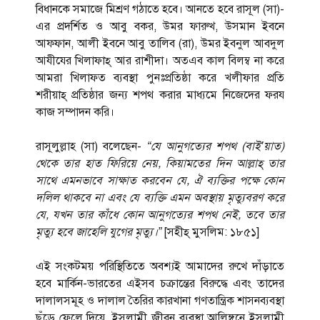
বিধানকে সমাজে মিশ্রণ গঠাতে হবে। আনতে হবে রাসূল (সা)-
এর প্রদর্শিত ও আবু বকর, উমর ফারুখ, উসমান ইবনে
আফ্ফান, আলী ইবনে আবু তালিব (রা), উমর ইবনুল আবদুল
আযীযের খিলাফাহ্ আর রাশীদা। অতএব কাল বিলম্ব না করে
আমরা খিলাফত ব্যবস্থা পুনঃপ্রতিষ্ঠা করে খলীফার প্রতি
শরীয়াহ্ প্রতিষ্ঠার জন্য শপথ করার মাধ্যমে নিজেদের ফরয
কাজ সম্পাদন করি।
রাসূলুল্লাহ (সা) বলেছেন-
“যে আনুগত্যের শপথ (বাই’য়াত)
থেকে তার হাত ফিরিয়ে নেয়, কিয়ামতের দিন আল্লাহ্ তার
সাথে এমনভাবে সাক্ষাত করবেন যে, ঐ ব্যক্তির পক্ষে কোন
দলিল থাকবে না এবং যে ব্যক্তি এমন অবস্থায় মৃত্যুবরণ করে
যে, যখন তার কাঁধে কোন আনুগত্যের শপথ নেই, তবে তার
মৃত্যু হবে জাহেলি যুগের মৃত্যু।”
[সহীহ্ মুসলিম: ১৮৫১]
এই সংকটময় পরিস্থিতিতে অবশ্যই আমাদের রুখে দাঁড়াতে
হবে মার্কিন-ভারতের এইসব চক্রান্তের বিরুদ্ধে এবং তাদের
দালালসমূহ ও দালাল তৈরির কারখানা গণতান্ত্রিক শাসনব্যবস্থা
ছুঁড়ে ফেলে দিয়ে, ইসলামী জীবন ব্যবস্থা আলিঙ্গনে ইসলামী