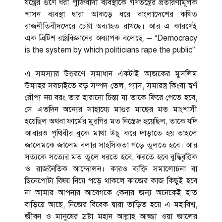
যন্ত্রের গুণে ধরা পুঁজিবাদী ব্যবস্থাকে গণতন্ত্রের প্রতারণামূলক
শাসন ব্যবস্থা দ্বারা আকড়ে ধরে বাংলাদেশের কথিত
রাজনীতিবীদদেরে চেষ্টা অব্যাহত রাখছে। আর এ কারণেই
এক ব্রিটিশ রাষ্ট্রবিজ্ঞানের অধ্যাপক বলেছে, – “Democracy
is the system by which politicians rape the public”
এ সমস্যার উত্তরণে সমাধান একটাই আজকের মুসলিম
উম্মাহর সবচাইতে বড় সম্পদ তেল, গ্যাস, সমারস্ত্র কিংবা স্বর্ণ
রৌপ্য নয় বরং তার হারানো চিন্তা যা তাকে ফিরে পেতে হবে,
সে এতদিন অন্যের সাহায্যে মাগুর মাছের মত মাংশাসী
হয়েছিল অথবা ফার্মের মুরগির মত নিস্তেজ হয়েছিল, তাকে যদি
আবারও পৃথিবীর বুকে মাথা উচু করে দাড়াতে হয় তাহলে
জালেমকে জালেম বলার সাহসিকতা গড়ে তুলতে হবে। আর
সত্যকে সত্যের মত তুলে ধরতে হবে, করতে হবে বুদ্ধিবৃত্তিক
ও রাজনৈতিক আন্দোলন। কারও ব্যক্তি সমালোচনা বা
ছিনেপোটা বিষয় নিয়ে পড়ে থাকলে কাজের কাজ কিছুই হবে
না আমার আপনার আবেগকে কেনার জন্য অনেকেই হাত
বাড়িয়ে আছে, নিজের বিবেক দ্বারা তাড়িত হয়ে এ মহাবিশ্ব,
জীবন ও মানুষের স্রষ্টা মহান আল্লাহ আজ্জা ওয়া জালের