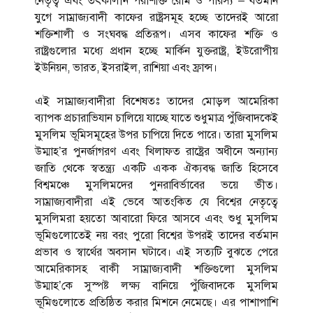
নেতৃত্ব এবং তৎকালীন পরাশক্তি রোম ও পারস্য – বর্তমান
যুগে সাম্রাজ্যবাদী কাফের রাষ্ট্রসমূহ হচ্ছে তাদেরই আরো
শক্তিশালী ও সংঘবদ্ধ প্রতিরূপ। এসব কাফের শক্তি ও
রাষ্ট্রগুলোর মধ্যে প্রধান হচ্ছে মার্কিন যুক্তরাষ্ট্র, ইউরোপীয়
ইউনিয়ন, ভারত, ইসরাইল, রাশিয়া এবং ফ্রান্স।
এই সাম্রাজ্যবাদীরা বিশেষতঃ তাদের মোড়ল আমেরিকা
ব্যাপক প্রচারাভিযান চালিয়ে যাচ্ছে যাতে শুধুমাত্র পুঁজিবাদকেই
মুসলিম ভূমিসমূহের উপর চাপিয়ে দিতে পারে। তারা মুসলিম
উম্মাহ’র পুনর্জাগরণ এবং খিলাফত রাষ্ট্রের অধীনে অন্যান্য
জাতি থেকে স্বতন্ত্র্য একটি একক ঐক্যবদ্ধ জাতি হিসেবে
বিশ্বমঞ্চে মুসলিমদের পুনরাবির্ভাবের ভয়ে ভীত।
সাম্রাজ্যবাদীরা এই ভেবে আতংকিত যে বিশ্বের নেতৃত্বে
মুসলিমরা হয়তো আবারো ফিরে আসবে এবং শুধু মুসলিম
ভূমিগুলোতেই নয় বরং পুরো বিশ্বের উপরই তাদের বর্তমান
প্রভাব ও স্বার্থের অবসান ঘটাবে। এই সত্যটি বুঝতে পেরে
আমেরিকাসহ বাকী সাম্রাজ্যবাদী শক্তিগুলো মুসলিম
উম্মাহ’কে সুস্পষ্ট লক্ষ্য বানিয়ে পুঁজিবাদকে মুসলিম
ভূমিগুলোতে প্রতিষ্ঠিত করার মিশনে নেমেছে। এর পাশাপাশি