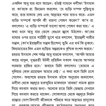
একদিন আবু যার বসে আছেন। তাঁরই সামনে খলীফা ’উসমান
রা. কা’বকে রা. জিজ্ঞেস করলেন, ‘যে ব্যক্তি সম্পদ পুঞ্জিভুত
করে, তার যাকাত দেয় এবং আল্লাহর পথে ব্যয়ও করে- এমন
ব্যক্তি সম্পর্কে আপনি কী ধারণা পোষণ করেন?’ কা’ব রা.
বললেনঃ ‘এ ব্যক্তি সম্পর্কে ভালো আশা পোষণ করা যায়।’ এ
কথা শুনে আবু যার তেলে বেগুনে জ্বলে উঠলেন। কা’বের
মাথার ওপর হাতে লাঠিটি তুলে ধরে বললেন, ‘ইয়াহুদী নারীর
সন্তান, (কা’ব ইয়াহুদীর সন্তান ছিলেন) তুমি এর মর্ম কি বুঝবে।
কিয়ামাতের দিন এমন ব্যক্তির অন্তরকেও বৃশ্চিক দংশন করবে।’
হযরত উসমান শেষ পর্যন্ত আবু যারকে বললেন, ‘আপনি আমার
কাছে থাকুন, দুগ্ধবতী উটনী প্রতিদিন সকাল সন্ধ্যায় আপনার
দরজায় হাজির হবে।’ জবাবে তিনি বললেনঃ ‘তোমার এ
দুনিয়ার কোন প্রয়োজন আমার নেই।’ এ কথা বলে তিনি চলে
গেলেন। অবশেষে হযরত উসমান তাঁকে অনুরোধ জানালেন,
মদীনা থেকে বহুদূরে মরুভূমির মাঝখানে ‘রাবজা’ নামক স্থানে
গিয়ে বসবাস করার জন্য। অনেকে মতে তিনি স্বেচ্ছায় সেখানে
গিয়ে বসবাস করতে থাকেন। লোকালয়ে থেকে বহুদূরে নির্জন
প্রান্তরে ভোগ বিলাসী জীবনকে পরিহার করে আল্লাহর রাসূলের
সা. পরকাল-আসক্ত জীবনকে কঠোরভাবে অনুসরণ করে