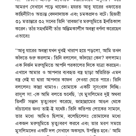
আমরণ সেখানে পড়ে থাকেন। হযরত আবু যারের ওফাতের
কাহিনীটাও অত্যন্ত বেদনাদায়ক এবং চমকপ্রদও বটে। হিজরী
৩১ মতান্তরে ৩২ সনের তিনি ‘রাবজা’র মরুভূমিতে ইনতিকাল
করেন। তাঁর সহধর্মিনী তাঁর অন্তিমকালীন অবস্থা বর্ণনা করেছেন
এভাবেঃ
‘‘আবু যারের অবস্থা যখন খুবই খারাপ হয়ে পড়লো, আমি তখন
কাঁদতে শুরু করলাম। তিনি বললেন, কাঁদছো কেন? বললামঃ
এক নির্জন মরুভূমিতে আপনি পরকালের দিকে যাত্রা করছেন।
এখানে আমার ও আপনার ব্যবহৃত বস্ত্র ছাড়া অতিরিক্ত এমন
বস্ত্র নেই যা দ্বারা আপনার কাফন দেওয়া যেতে পারে। তিনি
বললেনঃ কান্না থামাও। তোমাকে একটি সুসংবাদ দিচ্ছি।
রাসূল সা.-কে আমি বলতে শুনেছি, ‘যে মুসলিমের দুই অথবা
তিনটি সন্তান মৃত্যুবরণ করেছে, জাহান্নামের আগুন থেকে
বাঁচানোর জন্য তাই-ই যথেষ্ট। তিনি কতিপয় লোকের সামনে,
তার মধ্যে আমিও ছিলাম, বলেছিলেনঃ তোমাদের মধ্যে
একজন মরুভূমিতে মৃত্যুবরণ করবে এবং তার মরণ সময়ে
মুসলিমদের একটি দল সেখানে অকস্মাৎ উপস্থিত হবে।’ আমি