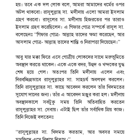
হয়। তবে এক দল লোক বলে, আমরা আমাদের ধর্মের ওপর
অটল থাকবো। রাসূলুল্লাহ সা. মদীনায় এলো আমরা ইসলাম
গ্রহণ করবো। রাসূলের সা. মদীনায় হিজরতের পর তারাও
ইসলাম গ্রহণ করেছিলেন। এ গিফার গোত্র সম্পর্কে রাসূল সা.
বলেছেনঃ ‘‘গিফার গোত্র- আল্লাহ তাদের ক্ষমা করেছেন, আর
আসলাম গোত্র- আল্লাহ তাদের শান্তি ও নিরাপত্তা দিয়েছেন।’’
আবু যার মক্কা ফিরে এসে গোত্রীয় লোকদের সাথে মরুভূমিতে
অবস্থান করতে থাকেন। একে একে বদর, উহুদ ও খন্দকের যুদ্ধ
শেষ হয়ে গেল। অতঃপর তিনি মদীনায় এলেন এবং
নিরবচ্ছিন্নভাবে রাসূলুল্লাহর সা. সাহচর্য অবলম্বন করলেন।
তিনি রাসূলুল্লাহর সা. কাছে আবেদন করলেন তাঁর খিদমতের
সুযোগ দানের জন্য। তাঁর এ আবেদন মঞ্জুর করা হল। মদীনায়
অবস্থানকালে সবটুকু সময় তিনি অতিবাহিত করতেন
রাসূলুল্লাহর সা. সেবায়। এটাই ছিল তাঁর সর্বাধিক প্রিয় কাজ।
তিনি নিজেই বলতেনঃ
‘‘রাসূলুল্লাহর সা. খিদমত করতাম, আর অবসর সময়ে
মসজিদে এসে বিশ্রাম নিতাম।’’