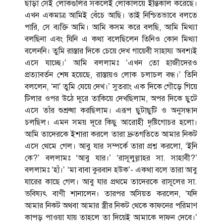
ছাড়া সেই লোকগুলির সকলেই লোকালয়ে ইন্তিকাল করেছে।
এখন একমাত্র আমিই বেঁচে আছি। তাই নিশ্চিতভাবে বলতে
পারি, সে ব্যক্তি আমি। আমি কসম করে বলছি, আমি মিথ্যা
বলছিনা এবং যিনি এ কথা বলেছিলেন তিনিও কোন মিথ্যা
বলেননি। তুমি রাস্তার দিকে চেয়ে দেখ গায়েবী সাহায্য অবশ্যই
এসে যাচ্ছে।’ আমি বললামঃ ‘এখন তো হাজীদেরও
প্রত্যাবর্তন শেষ হয়েছে, রাস্তায়ও লোক চলাচল বন্ধ।’ তিনি
বললেন, ‘না’ তুমি যেয়ে দেখ।’ সুতরাং এক দিকে গৌড়ে গিয়ে
টিলার ওপর উঠে দূরে তাকিয়ে দেখছিলাম, অপর দিকে ছুটে
এসে তাঁর শুশ্রুষা করছিলাম। এরূপ ছুটাছুটি ও অনুসন্ধান
চলছিল। এমন সময় দূরে কিছু আরোহী দৃষ্টিগোচর হলো।
আমি তাদেরকে ইশারা করলে তারা দ্রুতগতিতে আমার নিকট
এসে থেমে গেল। আবু যার সম্পর্কে তারা প্রশ্ন করলো, ‘ইনি
কে?’ বললামঃ ‘আবু যার।’ ‘রাসূলুল্লাহর সা. সাহাবী?’
বললামঃ ‘হাঁ।’ ‘মা বাবা কুরবান হউক’- একথা বলে তারা আবু
যারের কাছে গেল। আবু যার প্রথমে তাদেরকে রাসূলের সা.
ভবিষ্যৎ বাণী শানালেন। তারপর অসিয়ত করলেন, ‘যদি
আমার নিকট অথবা আমার স্ত্রীর নিকট থেকে কাফনের পরিমাণ
কাপড় পাওয়া যায় তাহলে তা দিয়েই আমাকে দাফন দেবে।’