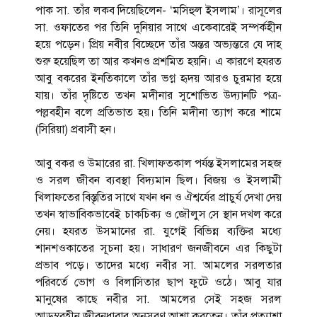
পাক সা. তাঁর লকব দিয়েছিলেন- ‘মসিহুল ইসলাম’। রাসূলের
সা. ওফাতের পর তিনি দুনিয়ার সাথে একেবারেই সম্পর্কহীন
হয়ে পড়েন। প্রিয় নবীর বিচ্ছেদে তাঁর অন্তর অভ্যন্তরে যে দাহ
শুরু হয়েছিল তা আর কখনও প্রশমিত হয়নি। এ কারণে হযরত
আবু বকরের ইনতিকালে তাঁর ভগ্ন হৃদয় আরও চুরমার হয়ে
যায়। তাঁর দৃষ্টিতে তখন মদীনার সুশোভিত উদ্যানটি পত্র-
পল্লবহীন বলে প্রতিভাত হয়। তিনি মদীনা ত্যাগ করে শামে
(সিরিয়া) প্রবাসী হন।
আবু বকর ও উমারের রা. খিলাফতকাল পর্যন্ত ইসলামের সহজ
ও সরল জীবন ব্যবস্থা বিদ্যমান ছিল। বিজয় ও ইসলামী
খিলাফতের বিস্তৃতির সাথে যখন ধন ও ঐশ্বর্যের প্রাচুর্য দেখা দেয়
তখন স্বাভাবিকভাবেই চাকচিক্য ও জৌলুস সে স্থান দখল করে
নেয়। হযরত উসমানের রা. যুগেই বিভিন্ন ব্যক্তির মধ্যে
শানশওকাতের সূচনা হয়। সাধারণ জনজীবনে এর কিছুটা
প্রভাব পড়ে। তাদের মধ্যে নবীর সা. আমলের সরলতার
পরিবর্তে ভোগ ও বিলাসিতার ছাপ ফুটে ওঠে। আবু যার
মানুষের কাছে নবীর সা. আমলের সেই সহজ সরল
আড়ম্বরহীন জীবনধারার অনুসরণ আশা করতেন। তাঁর প্রত্যাশা