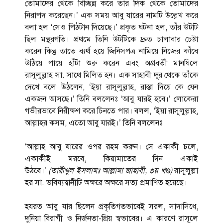
তোমাদের থেকে বিচ্ছিন্ন করে তার দিক থেকে তোমাদের
নিরাপদ করেছেন।’ এক সময় আবু যারের নামটি উল্লেখ করে
বলা হল ‘সেও পিঠটান দিয়েছে।’ প্রকৃত ঘটনা হল, তাঁর উটটি
ছিল মন্থরগতি। প্রথমে তিনি উটটিকে দ্রুত চালাবার চেষ্টা
করেন কিন্তু তাতে ব্যর্থ হয়ে জিনিসপত্র নামিয়ে নিজের কাঁধে
উঠিয়ে পায়ে হাঁটা শুরু করেন এবং অগ্রবর্তী মানযিলে
রাসূলুল্লাহ সা. সাথে মিলিত হন। এক সাহাবী দূর থেকে তাঁকে
দেখে বলে উঠলেন, ‘ইয়া রাসূলুল্লাহ, রাস্তা দিয়ে কে যেন
একজন আসছে।’ তিনি বললেনঃ ‘আবু যারই হবে।’ লোকেরা
গভীরভাবে নিরীক্ষণ করে চিনতে পার। বলল, ‘ইয়া রাসূলুল্লাহ,
আল্লাহর কসম, এতো আবু যারই।’ তিনি বললেনঃ
‘আল্লাহ আবু যারের ওপর রহম করুন। সে একাকী চলে,
একাকীই মরবে, কিয়ামাতের দিন একাই
উঠবে।’
(
তারীখুল
ইসলামঃ
আল্লামা
জাহাবী
,
৩য়
খণ্ড
)
রাসূলুল্লা
হর সা. ভবিষ্যদ্বানীটি অক্ষরে অক্ষরে সত্য প্রমাণিত হয়েছে।
হযরত আবু যার ছিলেন প্রকৃতিগতভাবেই সরল, সাদাসিধে,
দুনিয়া বিরাগী ও নির্জনতা-প্রিয় স্বভাবের। এ কারণে রাসূলে