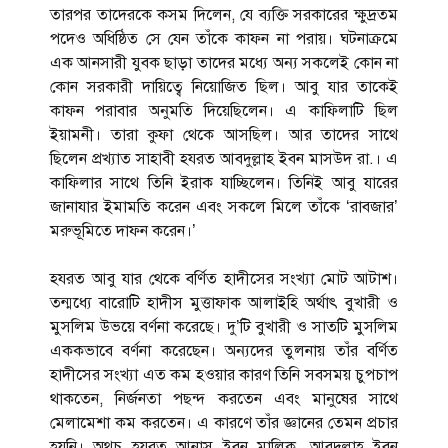
তারপর তাদেরকে কসম দিলেন, যে ব্যক্তি সরকারের ক্ষুদ্রতম
পদেও অধিষ্ঠিত সে যেন তাঁকে কাফন না পরায়। ঘটনাক্রমে
এক আনসারী যুবক ছাড়া তাদের মধ্যে অন্য সকলেই কোন না
কোন সরকারী দায়িত্বে নিয়োজিত ছিল। আবু যার তাকেই
কাফন পরাবার অনুমতি দিয়েছিলেন। এ কাফিলাটি ছিল
ইয়ামনী। তারা কুফা থেকে আসছিল। আর তাদের সাথে
ছিলেন প্রখ্যাত সাহাবী হযরত আবদুল্লাহ ইবন মাসউদ রা.। এ
কাফিলার সাথে তিনি ইরাক যাচ্ছিলেন। তিনিই আবু যারের
জানাযার ইমামতি করেন এবং সকলে মিলে তাঁকে ‘রাবজার’
মরুভূমিতে দাফন করেন।’
হযরত আবু যার থেকে বর্ণিত হাদীসের সংখ্যা মোট আটাশ।
তন্মধ্যে বারোটি হাদীস মুত্তাফাক আলাইহি অর্থাৎ বুখারী ও
মুসলিম উভয়ে বর্ণনা করেছে। দু’টি বুখারী ও সাতটি মুসলিম
এককভাবে বর্ণনা করেছেন। অন্যদের তুলনায় তাঁর বর্ণিত
হাদীসের সংখ্যা এত কম হওয়ার কারণ তিনি সবসময় চুপচাপ
থাকতেন, নির্জনতা পছন্দ করতেন এবং মানুষের সাথে
মেলামেশা কম করতেন। এ কারণে তাঁর জ্ঞানের তেমন প্রচার
হয়নি। অথচ হযরত আনাস ইবন মালিক, আবদুল্লাহ ইবন