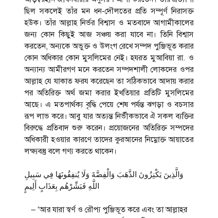
ছিল সকলেই তাঁর মন ধন-দৌলতের প্রতি সম্পূর্ণ নিরাসক্ত
হউক। তাঁর আল্লাহ নির্ভর বিশ্বাস ও মতবাদে আগামীকালের
জন্য কোন কিছুই আজ সঞ্চয় করা যাবে না। তিনি বিশ্বাস
করতেন, অন্যকে অভুক্ত ও উলংগ রেখে সম্পদ পুঞ্জিভূত করার
কোন অধিকার কোন মুসলিমের নেই। হযরত মুআবিয়া রা. ও
অন্যান্য আমীরগণ মনে করতেন সম্পদশালী লোকদের ওপর
আল্লাহ যে যাকাত ফরয করেছেন তা সঠিকভাবে আদায় করার
পর অতিরিক্ত অর্থ জমা করার ইখতিয়ার প্রতিটি মুসলিমের
আছে। এ মতপার্থক্য বৃদ্ধি পেয়ে শেষ পর্যন্ত ঝগড়া ও বচসার
রূপ লাভ করে। আবু যার অত্যন্ত নির্ভীকভাবে ঐ সকল ব্যক্তির
বিরুদ্ধে প্রতিবাদ শুরু করেন। প্রয়োজনের অতিরিক্ত সম্পদের
অধিকারী হওয়ার কারণে তাদের কুরআনের নিম্নোক্ত আয়াতের
লক্ষ্যবস্তু বলে গণ্য করতে থাকেন।
وَالَّذِينَ يَكْنِزُونَ الذَّهَبَ وَالْفِضَّةَ وَلَا يُنفِقُونَهَا فِي سَبِيلِ
اللَّهِ فَبَشِّرْهُم بِعَذَابٍ أَلِيمٍ
– ‘আর যারা স্বর্ণ ও রৌপ্য পুঞ্জিভূত করে এবং তা আল্লাহর