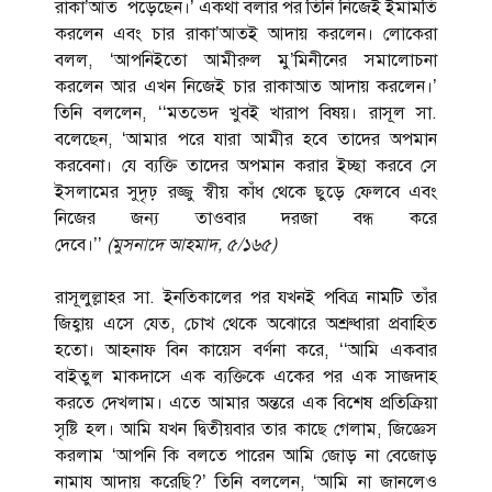
রাকা’আত পড়েছেন।’ একথা বলার পর তিনি নিজেই ইমামতি
করলেন এবং চার রাকা’আতই আদায় করলেন। লোকেরা
বলল, ‘আপনিইতো আমীরুল মু’মিনীনের সমালোচনা
করলেন আর এখন নিজেই চার রাকাআত আদায় করলেন।’
তিনি বললেন, ‘‘মতভেদ খুবই খারাপ বিষয়। রাসূল সা.
বলেছেন, ‘আমার পরে যারা আমীর হবে তাদের অপমান
করবেনা। যে ব্যক্তি তাদের অপমান করার ইচ্ছা করবে সে
ইসলামের সুদৃঢ় রজ্জু স্বীয় কাঁধ থেকে ছুড়ে ফেলবে এবং
নিজের জন্য তাওবার দরজা বন্ধ করে
দেবে।’’
(
মুসনাদে
আহমাদ
,
৫
/
১৬৫
)
রাসূলুল্লাহর সা. ইনতিকালের পর যখনই পবিত্র নামটি তাঁর
জিহ্বায় এসে যেত, চোখ থেকে অঝোরে অশ্রুধারা প্রবাহিত
হতো। আহনাফ বিন কায়েস বর্ণনা করে, ‘‘আমি একবার
বাইতুল মাকদাসে এক ব্যক্তিকে একের পর এক সাজদাহ
করতে দেখলাম। এতে আমার অন্তরে এক বিশেষ প্রতিক্রিয়া
সৃষ্টি হল। আমি যখন দ্বিতীয়বার তার কাছে গেলাম, জিজ্ঞেস
করলাম ‘আপনি কি বলতে পারেন আমি জোড় না বেজোড়
নামায আদায় করেছি?’ তিনি বললেন, ‘আমি না জানলেও