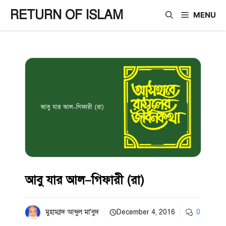
Skip
RETURN OF ISLAM
MENU
to
content
আবু যার আল–গিফারী (রা)
মুহাম্মাদ আব্দুল মা'বুদ
December 4, 2016
0