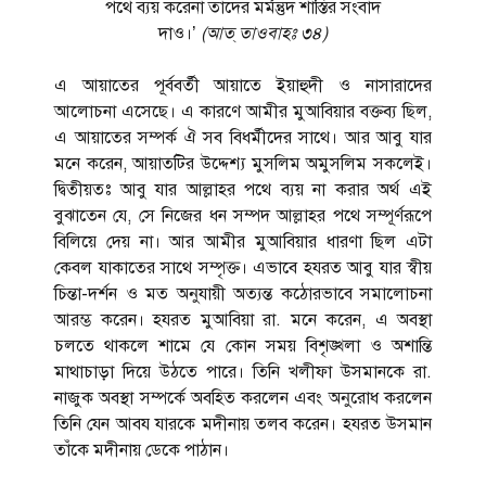
পথে ব্যয় করেনা তাদের মর্মন্তুদ শাস্তির সংবাদ
দাও।’
(
আত্
তাওবাহঃ
৩৪
)
এ আয়াতের পূর্ববর্তী আয়াতে ইয়াহুদী ও নাসারাদের
আলোচনা এসেছে। এ কারণে আমীর মুআবিয়ার বক্তব্য ছিল,
এ আয়াতের সম্পর্ক ঐ সব বিধর্মীদের সাথে। আর আবু যার
মনে করেন, আয়াতটির উদ্দেশ্য মুসলিম অমুসলিম সকলেই।
দ্বিতীয়তঃ আবু যার আল্লাহর পথে ব্যয় না করার অর্থ এই
বুঝাতেন যে, সে নিজের ধন সম্পদ আল্লাহর পথে সম্পূর্ণরূপে
বিলিয়ে দেয় না। আর আমীর মুআবিয়ার ধারণা ছিল এটা
কেবল যাকাতের সাথে সম্পৃক্ত। এভাবে হযরত আবু যার স্বীয়
চিন্তা-দর্শন ও মত অনুযায়ী অত্যন্ত কঠোরভাবে সমালোচনা
আরম্ভ করেন। হযরত মুআবিয়া রা. মনে করেন, এ অবস্থা
চলতে থাকলে শামে যে কোন সময় বিশৃঙ্খলা ও অশান্তি
মাথাচাড়া দিয়ে উঠতে পারে। তিনি খলীফা উসমানকে রা.
নাজুক অবস্থা সম্পর্কে অবহিত করলেন এবং অনুরোধ করলেন
তিনি যেন আবয যারকে মদীনায় তলব করেন। হযরত উসমান
তাঁকে মদীনায় ডেকে পাঠান।