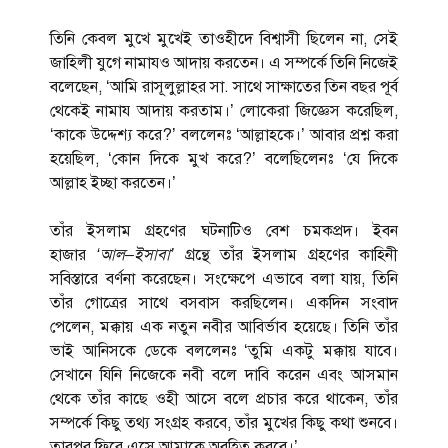
তিনি কেবল মুখে মুখেই তাওহীদে বিশ্বাসী ছিলেন না, সেই
জাহিলী যুগে নামাযও আদায় করতেন। এ সম্পর্কে তিনি নিজেই
বলেছেন, ‘আমি রাসূলুল্লাহর সা. সাথে সাক্ষাতের তিন বছর পূর্ব
থেকেই নামায আদায় করতাম।’ লোকেরা জিজ্ঞেস করেছিল,
‘কাকে উদ্দেশ্য করে?’ বললেনঃ ‘আল্লাহকে।’ আবার প্রশ্ন করা
হয়েছিল, ‘কোন দিকে মুখ করে?’ বলেছিলেনঃ ‘যে দিকে
আল্লাহ ইচ্ছা করতেন।’
তাঁর ইসলাম গ্রহণের ঘটনাটিও বেশ চমকপ্রদ। ইবন
হাজার
‘
আল
–
ইসাবা
’
গ্রন্থে তাঁর ইসলাম গ্রহণের কাহিনী
সবিস্তারে বর্ণনা করেছেন। সংক্ষেপে এভাবে বলা যায়, তিনি
তাঁর গোত্রের সাথে বসবাস করছিলেন। একদিন সংবাদ
পেলেন, মক্কায় এক নতুন নবীর আবির্ভাব হয়েছে। তিনি তাঁর
ভাই আনিসকে ডেকে বললেনঃ ‘তুমি একটু মক্কায় যাবে।
সেখানে যিনি নিজেকে নবী বলে দাবি করেন এবং আসমান
থেকে তাঁর কাছে ওহী আসে বলে প্রচার করে থাকেন, তাঁর
সম্পর্কে কিছু তথ্য সংগ্রহ করবে, তাঁর মুখের কিছু কথা শুনবে।
তারপর ফিরে এসে আমাকে অবহিত করবে।’