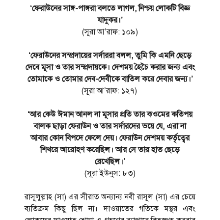
‘ফেরাউনের সাঙ্গ-পাঙ্গরা বলতে লাগল, নিশ্চয় লোকটি বিজ্ঞ
যাদুকর।’
(সূরা আ’রাফ: ১০৯)
‘ফেরাউনের সম্প্রদায়ের সর্দাররা বলল, তুমি কি এমনি ছেড়ে
দেবে মূসা ও তার সম্প্রদায়কে। দেশময় হৈচৈ করার জন্য এবং
তোমাকে ও তোমার দেব-দেবীকে বাতিল করে দেবার জন্য।’
(সূরা আ’রাফ: ১২৭)
‘আর কেউ ঈমান আনল না মূসার প্রতি তার কওমের কতিপয়
বালক ছাড়া ফেরাউন ও তার সর্দারদের ভয়ে যে, এরা না
আবার কোন বিপদে ফেলে দেয়। ফেরাউন দেশময় কর্তৃত্বের
শিখরে আরোহণ করেছিল। আর সে তার হাত ছেড়ে
রেখেছিল।’
(সূরা ইউনুস: ৮৩)
রাসূলুল্লাহ (সা) এর সীরাত অন্যান্য নবী রাসূল (সা) এর চেয়ে
ব্যতিক্রম কিছু ছিল না। দাওয়াতের গতিকে মন্থর এবং