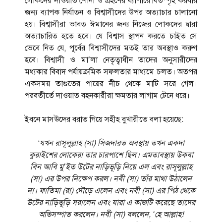
লোকদের দাওয়াত শোনা ও গ্রহণের ব্যাপারে বিতস্পৃহ করবার
জন্য ব্যাপক নির্যাতন ও বিশ্বাসীদের উপর অত্যাচার চালানো
হয়। বিশ্বাসীরা ভাবত ঈমানের জন্য নিজের লোকদের দ্বারা
অত্যাচারিত হতে হবে। যে বিশ্বাস স্থাপন করতে চাইত সে
ভেবে নিত যে, পূর্বের বিশ্বাসীদের মতই তার অবস্থাও করুণ
হবে। বিশ্বাসী ও মা’লা নেতৃত্বাধীন তাদের অনুসারীদের
মধ্যকার বিবাদ পর্যায়ক্রমিক সফলতার মাধ্যমে চলত। অতপর
একসময় তাগুতের পায়ের নীচ থেকে মাটি সরে গেল।
পরবতীর্তে দাওয়াত বহনকারীরা ক্ষমতার লাগাম টেনে ধরে।
ইবনে মাসঊদের বরাত গিয়ে সহীহ বুখারীতে বলা হয়েছে:
‘যখন রাসূলুল্লাহ (সা) সিজদারত অবস্থায় তখন একদা
কুরাইশের লোকেরা তার চারপাশে ছিল। এমতাবস্থায় উকবা
বিন আবি মু’ইত উটের নাড়িভূড়ি নিয়ে এল এবং রাসূলুল্লাহ
(সা) এর উপর নিক্ষেপ করল। নবী (সা) তাঁর মাথা উঠালেন
না। ফাতিমা (রা) দৌড়ে এলেন এবং নবী (সা) এর পিঠ থেকে
উটের নাড়িভূড়ি সরালেন এবং যারা এ কাজটি করেছে তাদের
অভিসম্পাত করলেন। নবী (সা) বললেন, ‘হে আল্লাহ!