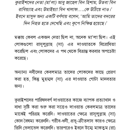
কুরাইশদের নেতা (মা’লা) আবু জাহেল বিন হিশাম, উতবা বিন
রাবিয়্যাহ এবং উমাইয়্যা বিন খালাফ…..কে উঠিয়ে নাও।’
ইবনে মাসুদ অন্য একটি বর্ণণায় বলেন, ‘আমি তাদের বদরের
দিন নিহত হতে দেখেছি এবং কূপে নিক্ষিপ্ত হয়েছে।’
মক্কায় কেবল একজন নেতা ছিল না, অনেক মা’লা ছিল। এই
লোকগুলো রাসূলুল্লাহ (সা) এর দাওয়াতকে বিরোধিতা
করেছিল এবং লোকদের এ পথ থেকে বিভ্রান্ত করবার অপচেষ্টা
করেছে।
অন্যান্য নবীদের কেবলমাত্র তাদের লোকদের কাছে প্রেরণ
করা হত, কিন্তু মুহম্মদ (সা) এর দাওয়াত গোটা মানবতার
জন্য।
কুরাইশদের পারিষদবর্গ দাওয়াতের কাজে ব্যাপক প্রত্যাখান ও
বাধা সৃষ্টি করা শুরু করা সত্তেও দাওয়াত কেবলমাত্র তাদের
মাঝেই পরিগ্রহ করেনি। দাওয়াতের ক্ষেত্রে রাসূলুল্লাহ (সা)
কোন বৈষম্য করেননি। গরীব-ধনী, প্রভূ-ক্রীতদাস কারও ক্ষেত্রে
তিনি ভেদাভেদ করেননি। তারপরেও ইবনে উম্মে মাকতুম (রা)