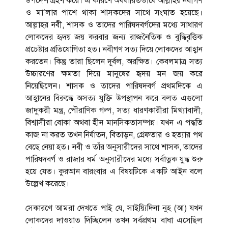
উপদেশ গ্রহণ করে। এ কারণে অবধারিতভাবে আল্লাহর নবীগণ
ও মা’লার পাশে থাকা শাসকদের সাথে সংঘাত হয়েছে।
আল্লাহর নবী, শাসক ও তাদের পারিষদবর্গদের মধ্যে সাধারণ
লোকদের হৃদয় জয় করবার জন্য রাজনৈতিক ও বুদ্ধিবৃত্তিক
প্রচেষ্টার প্রতিযোগিতা হত। নবীগণ সত্য দিয়ে লোকদের আহ্বান
করতেন। কিন্তু তারা ছিলেন দূর্বল, অরক্ষিত। কেবলমাত্র সত্য
উচ্চারণের ক্ষমতা দিয়ে মানুষের হৃদয় মন জয় করে
নিয়েছিলেন। শাসক ও তাদের পারিষদবর্গ প্রথমদিকে এ
আহ্বানের বিরুদ্ধে অসত্য যুক্তি উপস্থাপন করে বলত এগুলো
জাদুকরী মন্ত্র, পৌরাণিক গল্প, সত্য ধারণকারীরা মিথ্যাবাদী,
বিশ্বাসীরা বোকা অথবা হীন মানসিকতাসম্পন্ন। যখন এ পদ্ধতি
কাজ না করত তখন নির্যাতন, বিতাড়ন, গ্রেফতার ও হত্যার পথ
বেছে নেয়া হত। নবী ও তাঁর অনুসারীদের সাথে শাসক, তাদের
পারিষদবর্গ ও রাজার ধর্ম অনুসারীদের মধ্যে সর্বাত্নক যুদ্ধ শুরু
হয়ে যেত। কুরআন বারংবার এ বিষয়টিকে একটি আইন বলে
উল্লেখ করেছে।
সেকারণে আমরা দেখতে পাই যে, সাইয়্যিদিনা নুহ (আ) যখন
লোকদের দাওয়াত দিচ্ছিলেন তখন সর্বপ্রথম বাধা এসেছিল