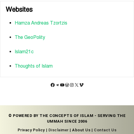
Websites
Hamza Andreas Tzortzis
The GeoPolity
Islam21c
Thoughts of Islam
Facebook
Telegram
YouTube
WordPress
Instagram
X
Vimeo
© POWERED BY THE CONCEPTS OF ISLAM - SERVING THE
UMMAH SINCE 2006
Privacy Policy |
Disclaimer
| About Us |
Contact Us