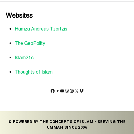
Websites
Hamza Andreas Tzortzis
The GeoPolity
Islam21c
Thoughts of Islam
Facebook
Telegram
YouTube
WordPress
Instagram
X
Vimeo
© POWERED BY THE CONCEPTS OF ISLAM - SERVING THE
UMMAH SINCE 2006