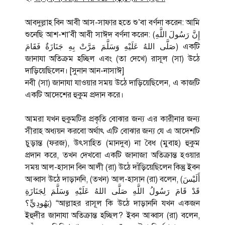
আবদুল্লাহ বিন আবী আস-সাফার হতে শু’বা বর্ণনা করেন: আমি
শুনেছি আশ-শা’বী আবী সাঈদ বর্ণনা করেন: (إِنَّ رَسُولَ اللَّهِ
صَلَّى اللهُ عَلَيْهِ وَسَلَّمَ مَرَّتْ بِهِ جَنَازَةٌ فَقَامَ) একটি
জানাযা অতিক্রম হচ্ছিল এবং (তা দেখে) রাসূল (সা) উঠে
দাড়িয়েছিলেন। [সুনান আন-নাসাঈ]
নবী (সা) জানাযা যাওয়ার সময় উঠে দাড়িয়েছিলেন, এ কাজটি
একটি আদেশের হুকুম প্রদান করে।
আমরা যখন হুকুমটির প্রকৃতি বোঝার জন্য এর কারীনার জন্য
সীরাহ অধ্যয়ন করবো অর্থাৎ এটি বোঝার জন্য যে এ আদেশটি
চুড়ান্ত (ফরজ), উৎসাহিত (মানদুব) না বৈধ (মুবাহ) হুকুম
প্রদান করে, তখন দেখবো একটি জানাজা অতিক্রান্ত হওয়ার
সময় আল-হাসান বিন আলী (রা) উঠে দাঁড়িয়েছিলেন কিন্তু ইবন
আব্বাস উঠে দাড়াননি, (তখন) আল-হাসান (রা) বলেন, (أَلَيْسَ
قَدْ قَامَ رَسُولُ اللَّهِ صَلَّى اللهُ عَلَيْهِ وَسَلَّمَ لِجَنَازَةِ
يَهُودِيٍّ؟) “আল্লাহর রাসূল কি উঠে দাড়াননি যখন একজন
ইহুদীর জানাযা অতিক্রান্ত হচ্ছিল? ইবন আব্বাস (রা) বলেন,