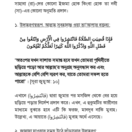
সাহাবা (রা)-দের কোনো ইজমা হোক কিংবা হোক তা নবী
(সা)-এর কোনো অনুমতি প্রদান।
১.
উদাহরণস্বরূপ, আল্লাহ সুবহানাহু ওয়া তা’আলার বক্তব্য:
فَإِذَا قُضِيَتِ الصَّلَاةُ فَانْتَشِرُوا فِي الْأَرْضِ وَابْتَغُوا مِنْ
فَضْلِ اللَّهِ وَاذْكُرُوا اللَّهَ كَثِيرًا لَعَلَّكُمْ تُفْلِحُونَ
“
অতঃপর যখন সালাত সমাপ্ত হবে তখন তোমরা পৃথিবীতে
ছড়িয়ে পড়ো আর আল্লাহ’র অনুগ্রহ অনুসন্ধান কর এবং
আল্লাহকে বেশি বেশি স্মরণ কর, যাতে তোমরা সফল হতে
পারো
” । [সূরা জুমুআ: ১০]
এখানে (فَانْتَشِرُوا) দ্বারা জুমার পর মসজিদ থেকে বের হয়ে
ছড়িয়ে পড়ার নির্দেশ প্রদান করে। এখন, এ হুকুমটির কারীনার
মাধ্যমে বুঝতে হবে এটি কি ফরজ, মানদুব নাকি মুবাহ।
উল্লেখ্য, এ আয়াতে (فَانْتَشِرُوا) মুবাহ অর্থে এসেছে।
২.
জানাযা যাওয়ার সময় উঠে দাঁড়ানোর উদাহরণ: