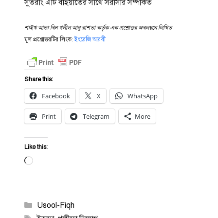
সুতরাং এটি বাইয়াতের সাথে সরাসরি সম্পর্কিত।
শাইখ আতা বিন খলীল আবু রাশতা কর্তৃক এক প্রশ্নোত্তর অবলম্বনে লিখিত
মূল প্রশ্নোত্তরটির লিংক:
ইংরেজি
আরবী
Share this:
Facebook
X
WhatsApp
Print
Telegram
More
Like this:
Loading…
Categories
Usool-Fiqh
Tags