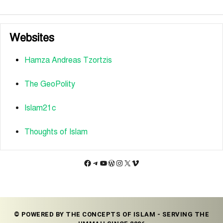
Websites
Hamza Andreas Tzortzis
The GeoPolity
Islam21c
Thoughts of Islam
Facebook
Telegram
YouTube
WordPress
Instagram
X
Vimeo
© POWERED BY THE CONCEPTS OF ISLAM - SERVING THE