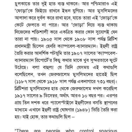
চুলকাতে তার দুই হাত ব্যস্ত থাকবে। আর পশ্চিমারাও এই
“ফোড়া”কে জিইয়ে রাখবে ইন্ধন যুগিয়ে। আর মুসলিমদের
আলাদা করে দুর্বল করে রাখা হবে, যাতে তারা এই “ফোড়া”কে
কেটে ফেলতে না পারে। আর “ফোড়া” নিয়ে ব্যস্ত থাকায়
নিজেদের শক্তিশালী করে একত্রিত করার কোন সুযোগই যেন
তারা না পায়। ১৯০৫ সাল থেকে ১৯০৮ সাল পর্যন্ত ব্রিটিশ
প্রধানমন্ত্রী ছিলেন হেনরি ক্যাম্পবেল-ব্যানারম্যান। ইহুদী রাষ্ট্র
তৈরি করার আদর্শিক পটভূমি তার ১৯০৭ সালের ‘ক্যাম্পবেল-
ব্যানারম্যান রিপোর্টে’র কিছু কথার মাঝে খুব সুন্দরভাবে ফুটে
উঠেছে। বলা বাহুল্য যে তিনি যেসময় এই কথাগুলি
বলেছিলেন, তখন জেরুজালেম মুসলিমদের হাতেই ছিল
(১১৮৭ সাল থেকে ১৯১৮ সাল পর্যন্ত একনাগারে ৭৩১ বছর)।
ব্রিটিশরা মুসলিমদের হাত থেকে জেরুজালেম দখল করেছিল
১৯১৭ সালের ৯ ডিসেম্বর, অর্থাৎ আরও ১০ বছর পর। এরপর
প্রায় তিন দশক ধরে প্যালেস্টাইনে ইহুদীদের বসতি স্থাপনের
মাধ্যমে এখানে ইহুদী রাষ্ট্র ঘোষণার (১৯৪৮) ভিত্তি তৈরি করা
হয়। যাই হোক, তার কথাগুলি ছিল –
“There are people who control spacious