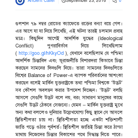
Ancient Caller
September 23, 2016
0
গুলশান ৭৯ নম্বর রোডের ক্যাফেতে রক্তের বন্যা বয়ে গেল।
এর আগে যা যা নিয়ে লিখেছি, এই ঘটনা তারই চলমান প্রবাহ
মাত্র। কিছুদিন আগেই আদর্শিক যুদ্ধের (Ideological
Conflict) পুণরাবির্ভাব নিয়ে লিখেছিলাম
(
http://goo.gl/hKkyOd
), যেখানে বলেছিলাম যে পশ্চিমা
আদর্শিক চিন্তাবিদ এবং ভূরাজনীতি বিশারদরা কিভাবে চিন্তা
করছেন সামনের দিনগুলি নিয়ে। তারা সামনের দিনগুলিতে
বিশ্বের Balance of Power-এ ব্যাপক পরিবর্তনের আশংকা
করছেন বলেই মার্কিন যুক্তরাষ্ট্রকে তথা পশ্চিমা বিশ্বকে ‘উদ্ভট’
সব কৌশল অবলম্বন করার উপদেশ দিচ্ছেন। ‘উদ্ভট’ বলছি
আসলে সেগুলি উদ্ভট বলে নয়, বরং সাধারণ মানুষের কাছে
সেগুলি উদ্ভট ঠেকবে সেজন্যে। যেমন – মার্কিন যুক্তরাষ্ট্র মুখে
অন্য কথা বললেও দুনিয়ার উল্লেখযোগ্য কিছু স্থানে সে আসলে
স্থিতিশীলতা চায় না। স্থিতিশীলতা হচ্ছে একটা শক্তিশালী
জাতি গড়ে ওঠার পূর্বশর্ত। স্থিতিশীল জাতিই চিন্তা করে ঠান্ডা
মাথায় নিজেদের চিন্তার বিকাশের পথে সিদ্ধান্ত নিতে পারে।