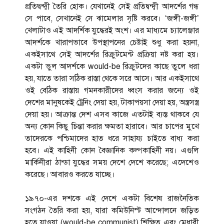
প্রতিদ্বন্দ্বী তৈরি হোক। যেখানেই সেই প্রতিদ্বন্দ্বী আদর্শের গন্ধ
সে পাবে, সেখানেই সে ঝামেলার সৃষ্টি করবে। ‘জঙ্গী-জঙ্গী’
খেলাটাও এই আদর্শিক যুদ্ধেরই অংশ। এর মাধ্যমে চ্যালেঞ্জার
আদর্শকে খারাপভাবে উপস্থাপনের চেষ্টাই শুধু করা হয়না,
একইসাথে সেই আদর্শের রিক্রুটমেন্ট প্রক্রিয়া নষ্ট করা হয়।
একটা ভুল আদর্শকে would-be রিক্রুটদের কাছে তুলে ধরা
হয়, যাতে তারা সঠিক রাস্তা থেকে সরে আসে। আর একইসাথে
ওই বেঠিক রাস্তায় গমনকারীদের ধ্বংস করার জন্যে ওই
দেশের মানুষকেই ট্রেনিং দেয়া হয়, টাকাপয়সা দেয়া হয়, অস্ত্রসস্ত্র
দেয়া হয়। আক্রান্ত দেশ এসব কাজে এতটাই ব্যস্ত থাকবে যে
অন্য কোন কিছু চিন্তা করার ক্ষমতা হারাবে। আর চাপের মুখে
তাদেরকে পশ্চিমাদের হাত ধরে সাহায্য চাইতে বাধ্য করা
হবে। এই কাহিনী কোন বৈজ্ঞানিক কল্পকাহিনী নয়। এগুলি
মার্কিনীরা ঠান্ডা যুদ্ধের সময় দেশে দেশে করেছে; এদেশেও
করেছে। আবারও করতে যাচ্ছে।
১৯৭০-এর দশকে এই দেশে একটা বিশেষ রাজনৈতিক
সংগঠন তৈরি করা হয়, যারা কমিউনিস্ট আন্দোলনে জড়িত
হতে যাওয়া (would-be communist) শিক্ষিত এবং মেধাবী