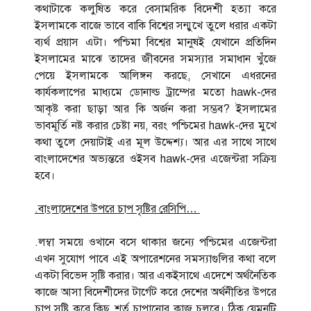
কথাটাকে কলুষিত করে বেসামরিক বিদেশী হত্যা করে
ইসলামকে বাজে ভাবে বাকি বিশ্বের সন্মুখে তুলে ধরার একটা
ব্যর্থ প্রয়াস এটা। পশ্চিমা বিশ্বের মানুষই যেখানে প্রতিদিন
ইসলামের মাঝে তাদের জীবনের সমস্যার সমাধান খুঁজে
পেয়ে ইসলামকে আলিঙ্গন করছে, সেখানে এধরনের
কার্যকলাপের মাধ্যমে ডোনাল্ড ট্রাম্পের মতো hawk-দের
আকৃষ্ট করা ছাড়া আর কি অর্জন করা সম্ভব? ইসলামের
ভাবমূর্তি নষ্ট করার চেষ্টা নয়, বরং পশ্চিমের hawk-দের মুখে
কথা তুলে দেয়াটাই এর মূল উদ্দেশ্য। আর এর সাথে সাথে
বাংলাদেশের অভ্যন্তরে ওইসব hawk-দের এজেন্টরা সক্রিয়
হবে।
.বাংলাদেশের উপরে চাপ সৃষ্টির রেসিপি…
.লম্বা সময়ে ওখানে বসে থাকার জন্যে পশ্চিমের এজেন্টরা
এখন সুযোগ পাবে এই অপারেশনের সমস্যাগুলির কথা বলে
একটা বিভেদ সৃষ্টি করার। আর একইসাথে এদেশে অর্থনৈতিক
কাজে আসা বিদেশীদের টার্গেট করে দেশের অর্থনীতির উপরে
চাপ সৃষ্টি করে কিছু শর্ত চাপানোর কাজ চলবে। ঠিক যেমনটি