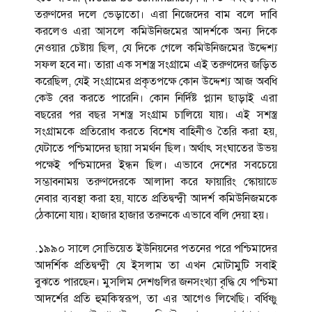
তরুণদের দলে ভেড়াতো। এরা নিজেদের বাম বলে দাবি
করলেও এরা আসলে কমিউনিজমের আদর্শকে অন্য দিকে
নেওয়ার চেষ্টায় ছিল, যে দিকে গেলে কমিউনিজমের উদ্দেশ্য
সফল হবে না। তারা এক সশস্ত্র সংগ্রামে এই তরুণদের জড়িত
করেছিল, যেই সংগ্রামের প্রকৃতপক্ষে কোন উদ্দেশ্য আজ অবধি
কেউ বের করতে পারেনি। কোন নির্দিষ্ট প্ল্যান ছাড়াই এরা
বছরের পর বছর সশস্ত্র সংগ্রাম চালিয়ে যায়। এই সশস্ত্র
সংগ্রামকে প্রতিরোধ করতে বিশেষ বাহিনীও তৈরি করা হয়,
যেটাতে পশ্চিমাদের ছায়া সমর্থন ছিল। অর্থাৎ সংঘাতের উভয়
পক্ষেই পশ্চিমাদের ইন্ধন ছিল। এভাবে দেশের সবচেয়ে
সম্ভাবনাময় তরুণদেরকে আলাদা করে ফায়ারিং স্কোয়াডে
নেবার ব্যবস্থা করা হয়, যাতে প্রতিদ্বন্দ্বী আদর্শ কমিউনিজমকে
ঠেকানো যায়। হাজার হাজার তরুনকে এভাবে বলি দেয়া হয়।
.১৯৯০ সালে সোভিয়েত ইউনিয়নের পতনের পরে পশ্চিমাদের
আদর্শিক প্রতিদ্বন্দ্বী যে ইসলাম তা এখন মোটামুটি সবাই
বুঝতে পারছেন। মুসলিম দেশগুলির জনসংখ্যা বৃদ্ধি যে পশ্চিমা
আদর্শের প্রতি হুমকিস্বরূপ, তা এর আগেও লিখেছি। বর্ধিষ্ণু