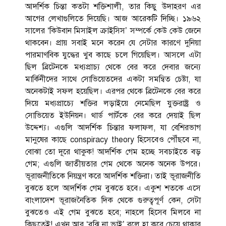
আদর্শিক চিন্তা কতটা শক্তিশালী, তার কিছু উদাহরণ এর
আগের লেখাগুলিতে দিয়েছি। আজ আরেকটি দিচ্ছি। ১৯৬২
সালের ‘কিউবান মিসাইল ক্রাইসিস’ সম্পর্কে কেউ কেউ জেনে
থাকবেন। প্রায় সবাই মনে করেন যে সেটার কারণে দুনিয়া
পারমাণবিক যুদ্ধের খুব কাছে চলে গিয়েছিল। আসলে এটা
ছিল ব্রিটেনকে মধ্যপ্রাচ্য থেকে বের করে দেবার জন্যে
মার্কিনীদের সাথে সোভিয়েতদের একটা সমন্বিত চেষ্টা, যা
অনেকটাই সফল হয়েছিল। এরপর থেকে ব্রিটেনকে বের করে
দিয়ে মধ্যপ্রাচ্যে শক্তির লড়াইয়ে নেমেছিল যুক্তরাষ্ট্র ও
সোভিয়েত ইউনিয়ন। থার্ড পার্টকে বের করে দেয়াই ছিল
উদ্দেশ্য। এগুলি আদর্শিক চিন্তার ফলাফল, যা বেশিরভাগ
মানুষের কাছে conspiracy theory হিসেবেও পৌঁছবে না,
বোঝা তো দূরে থাকুক! আদর্শিক গেম হচ্ছে সবচাইতে বড়
গেম; এগুলি জাতীয়তার গেম থেকে অনেক অনেক উপরে।
ভূরাজনীতিকে নিয়ন্ত্রণ করে আদর্শিক শক্তিরা। তাই ভূরাজনীতি
বুঝতে হলে আদর্শিক গেম বুঝতে হবে। একুশ শতকে এসে
বাংলাদেশ ভূরাজনৈতিক দিক থেকে গুরুত্বপূর্ণ কেন, সেটা
বুঝতেও এই গেম বুঝতে হবে; নাহলে হিসেব মিলবে না
কিছুতেই! এখন আর ‘বুঝি না ভাই’ বলে হা করে চেয়ে থাকার