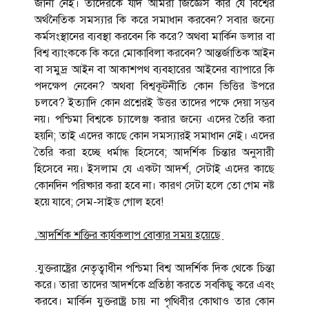
জানা নেই। তাদেরকে যদি আমরা জিজ্ঞেস করি যে বিশ্বের
অর্থনৈতিক সমস্যার কি করে সমাধান করবেন? সবার জন্যে
কর্মসংস্থানের ব্যবস্থা করবেন কি করে? অথবা মার্কিন ডলার বা
বিশ্ব ব্যাংককে কি করে মোকাবিলা করবেন? আন্তর্জাতিক আইন
বা সমুদ্র আইন বা আকাশপথ ব্যবহারের আইনের ব্যাপারে কি
পদক্ষেপ নেবেন? অথবা বিশ্বকূটনীতি কোন ভিত্তির উপরে
চলবে? ইত্যাদি কোন প্রশ্নেরই উত্তর তাদের পক্ষে দেয়া সম্ভব
নয়। পশ্চিমা বিশ্বকে চ্যালেঞ্জ করার জন্যে এদের তৈরি করা
হয়নি; তাই এদের কাছে কোন সমস্যারই সমাধান নেই। এদের
তৈরি করা হচ্ছে ধর্মান্ধ হিসেবে; আদর্শিক চিন্তার অনুসারী
হিসেবে নয়। ইসলাম যে একটা আদর্শ, সেটাই এদের কাছে
কোনদিন পরিষ্কার করা হবে না। কারণ সেটা হলে তো গেম নষ্ট
হয়ে যাবে; সেম-সাইড গোল হবে!
.আদর্শিক শক্তির কার্যকলাপ বোঝার সময় হয়েছে
.যুক্তরাষ্ট্রের নেতৃত্বাধীন পশ্চিমা বিশ্ব আদর্শিক দিক থেকে চিন্তা
করে। তারা তাদের আদর্শকে প্রতিষ্ঠা করতে সবকিছু করে এবং
করবে। মার্কিন যুক্তরাষ্ট্র চায় না পৃথিবীর কোথাও তার কোন