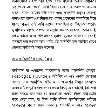
জনসংখ্যার বাইপ্রোডাক্ট হচ্ছে বিরাট সংখ্যক তরুণ (প্রধানতঃ
১৫ থেকে ২৪ বছর), যারা কিনা যেকোন আন্দোলনে সামনে
থাকে, কারণ তাদের রক্ত গরম এবং কর্মশক্তি প্রচুর। যেহেতু
জনগণকে জনসংখ্যা নিয়ন্ত্রণের একটা প্রসেসের মাঝ দিয়ে নিয়ে
যাওয়া সম্ভব, তাই এটা তাদের জানা ছিল যে কিছুকাল পরেই
মুসলিম সমাজে তরুণদের সংখ্যা কমতে থাকবে। তখন সেই
জাতি আস্তে আস্তে পশ্চিমাদের হুমকি হিসেবে থাকবে না। সেই
সময়টা পার হওয়ার আগ পর্যন্ত এই আদর্শিক দ্বন্দ্ব লাগিয়ে রেখে
জেনারেশনটা নষ্ট করাই উদ্দেশ্য।
এ এক “আদর্শিক ফোড়া” মাত্র
জঙ্গীবাদ বা এধরনের কার্যকলাপ হলো “আদর্শিক ফোড়া”
(Ideological Furuncle)। আইসিস-ও এই একই ফোড়ার
অংশ। এক আদর্শিক শক্তি অন্য আদর্শের উত্থান ঠেকাতে
এরকম “ফোড়া”র জন্ম দেয়। প্রথম বিশ্বযুদ্ধের আগেই ব্রিটিশরা
চিন্তা করতে শুরু করে যে মধ্যপ্রাচ্যে একটা ইহুদী রাষ্ট্র তৈরি
করে দেয়া যাক, যা কিনা বাকি জীবন মুসলিমদের শরীরে
“ফোড়া”র মতো কাজ করবে। সারাজীবন এই “ফোড়া”