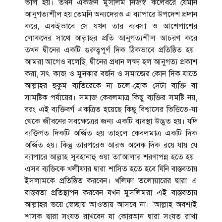
ভাল হয়। তখন একজন মুসলিম নিজস্ব কলেবরে যেমনি
আনুগত্যশীল হয় তেমনি অন্যদেরও এ ব্যাপারে উপদেশ প্রদান
করে, একইভাবে সে যখন তার ব্যবসা ও আশেপাশের
লোকদের সাথে আল্লাহর প্রতি আনুগত্যশীল আচরণ করে
তখন দ্বীনের একটি গুরুত্বপূর্ণ দিক ঠিকভাবে প্রতিষ্ঠিত হয়।
আমরা আগেও বলেছি, দ্বীনের প্রধান লক্ষ্য হল আনুগত্য প্রকাশ
করা, সৎ কাজ ও মুনকার বর্জন ও সমাজের কোন দিক যাতে
আল্লাহর হুকুম ব্যতিরেকে না চলে-হোক সেটা ব্যক্তি বা
সামষ্টিক পর্যায়ের। সমাজ কেবলমাত্র কিছু ব্যক্তির সমষ্টি নয়,
বরং এই ব্যক্তিবর্গ একত্রিত হয়েছে কিছু বিশ্বাসের ভিত্তিতে-যা
থেকে জীবনের সবক্ষেত্রের জন্য একটি ব্যবস্থা উদ্ভুত হয়। যদি
ব্যক্তিগত দিকটি অর্জিত হয় তাহলে কেবলমাত্র একটি দিক
অর্জিত হয়। কিন্তু তারপরেও আরও অনেক দিক রয়ে যায় যে
ব্যাপারে আল্লাহ সুবহানাহু ওয়া তা’আলার শরণাপন্ন হতে হয়।
এসব ব্যক্তিকে খলীফার দ্বারা শাসিত হতে হবে যিনি বাস্তবতায়
ইসলামকে প্রতিষ্ঠিত করবেন। খলিফা তলোয়ারের দ্বারা এ
বাস্তবতা প্রতিস্থাপন করবেন যখন মুসলিমরা এই বাস্তবতায়
আল্লাহর ভয়ে স্বেচ্ছায় আওতায় আসবে না। ‘আল্লাহ অবশ্যই
শাসক দ্বারা সংযত রাখবেন যা কোরআন দ্বারা সংযত রাখা