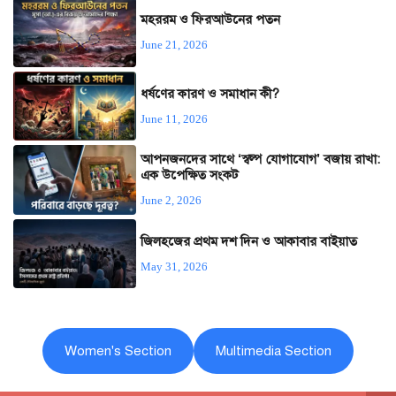
মহররম ও ফিরআউনের পতন
June 21, 2026
ধর্ষণের কারণ ও সমাধান কী?
June 11, 2026
আপনজনদের সাথে ‘স্বল্প যোগাযোগ’ বজায় রাখা:
এক উপেক্ষিত সংকট
June 2, 2026
জিলহজের প্রথম দশ দিন ও আকাবার বাইয়াত
May 31, 2026
Women's Section
Multimedia Section