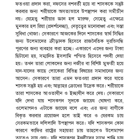
ফতওয়া প্রদান করা, নফসের বশবর্তী হয়ে বা শাসককে সন্তুষ্ট
করবার জন্য শরীয়াকে অসত্যভাবে উপস্থাপন করা সমীচীন
নয়। যেহেতু শরীয়ার জ্ঞান হল মারুফ, সেহেতু এক্ষেত্রে
মুনকার হল রিয়া (প্রদর্শনেচ্ছা), নেতৃত্বের মনোবাঞ্চা এবং সস্তা
সুবিধা খোজা। সেকারণে আজকের দিনে শাসকের স্বার্থ সিদ্ধির
জন্য উলেমাদের ক্রীড়ানক হিসেবে রাজনৈতিক দুরভিসন্ধি
পূরণের জন্য ব্যবহার করা হচ্ছে। একারণে এদের জন্য টাকা
ছিটানো হয়, সম্মানিত ইসলামি পন্ডিত হিসেবে পদবী দেয়া
হয়। তখন তারা লোকদের জন্য নজীর বা বিশিষ্ট মুফতী হয়ে
যান-যাদের কাছে লোকেরা বিভিন্ন বিষয়ের সমাধানের জন্য
আসেন। সেকারণে তারা এমন ফতওয়া প্রদান করে যাতে
শাসক সন্তুষ্ট হয় এবং আল্লাহর ক্রোধের উদ্রেক করে। শরীয়াকে
তারা শাসকের আওতাধীন ও ইচ্ছাধীন করে দেয়। সেকারণে
যদি দেখা যায় শাসকগন সুদকে জায়েয ঘোষণা করে,
ওলেমাগনও এটাকে জায়েয বলে এবং এর জন্য বাণীকে
বিকৃত করবার প্রয়োজন হলে তাই করে ও যেরকম চায়
সেরকমভাবে দলিলাদি উপস্থাপন করে। যদি শাসকগন কোন
কারণে কাফির রাষ্ট্রের সহায়তা চায় তাহলেও উলেমাগন
তাতেও সায় দেয়। যদি শাসকগন ইহুদীদের সাথে শান্তি চায়