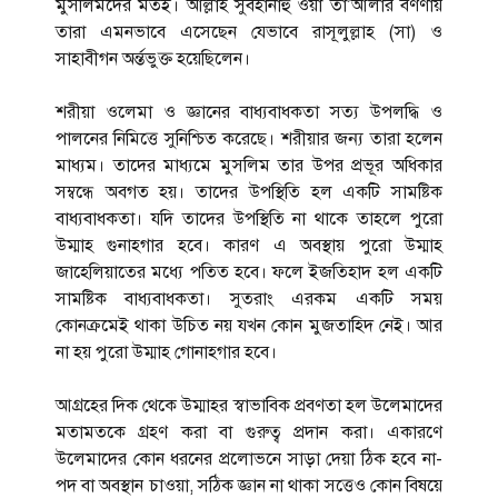
মুসলিমদের মতই। আল্লাহ সুবহানাহু ওয়া তা’আলার বর্ণণায়
তারা এমনভাবে এসেছেন যেভাবে রাসূলুল্লাহ (সা) ও
সাহাবীগন অর্ন্তভুক্ত হয়েছিলেন।
শরীয়া ওলেমা ও জ্ঞানের বাধ্যবাধকতা সত্য উপলদ্ধি ও
পালনের নিমিত্তে সুনিশ্চিত করেছে। শরীয়ার জন্য তারা হলেন
মাধ্যম। তাদের মাধ্যমে মুসলিম তার উপর প্রভূর অধিকার
সম্বন্ধে অবগত হয়। তাদের উপস্থিতি হল একটি সামষ্টিক
বাধ্যবাধকতা। যদি তাদের উপস্থিতি না থাকে তাহলে পুরো
উম্মাহ গুনাহগার হবে। কারণ এ অবস্থায় পুরো উম্মাহ
জাহেলিয়াতের মধ্যে পতিত হবে। ফলে ইজতিহাদ হল একটি
সামষ্টিক বাধ্যবাধকতা। সুতরাং এরকম একটি সময়
কোনক্রমেই থাকা উচিত নয় যখন কোন মুজতাহিদ নেই। আর
না হয় পুরো উম্মাহ গোনাহগার হবে।
আগ্রহের দিক থেকে উম্মাহর স্বাভাবিক প্রবণতা হল উলেমাদের
মতামতকে গ্রহণ করা বা গুরুত্ব প্রদান করা। একারণে
উলেমাদের কোন ধরনের প্রলোভনে সাড়া দেয়া ঠিক হবে না-
পদ বা অবস্থান চাওয়া, সঠিক জ্ঞান না থাকা সত্তেও কোন বিষয়ে