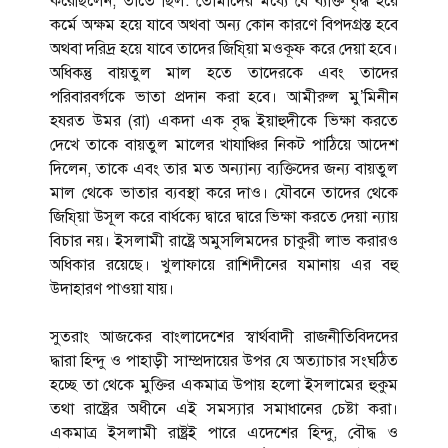
করেছিলেন, তাতে ছিল: তোমাদের মধ্যে যে ব্যক্তি বৃদ্ধ হয়ে
কর্মে অক্ষম হয়ে যাবে অথবা অন্য কোন কারণে বিপদগ্রস্ত হবে
অথবা দরিদ্র হয়ে যাবে তাদের জিযি্য়া মওকূফ করে দেয়া হবে।
অধিকন্তু বায়তুল মাল হতে তাদেরকে এবং তাদের
পরিবারবর্গকে ভাতা প্রদান করা হবে। আমীরুল মু’মিনীন
হযরত উমর (রা) একদা এক বৃদ্ধ ইয়াহুদীকে ভিক্ষা করতে
দেখে তাকে বায়তুল মালের খাযাঞ্চির নিকট পাঠিয়ে আদেশ
দিলেন, তাকে এবং তার মত অন্যান্য ব্যক্তিদের জন্য বায়তুল
মাল থেকে ভাতার ব্যবস্থা করে দাও। যৌবনে তাদের থেকে
জিযি্য়া উসূল করে বার্ধক্যে দ্বারে দ্বারে ভিক্ষা করতে দেয়া ন্যায়
বিচার নয়। ইসলামী রাষ্ট্রে অমুসলিমদের চাকুরী লাভ করারও
অধিকার রয়েছে। খুলাফায়ে রাশিদীনের যমানায় এর বহু
উদাহারণ পাওয়া যায়।
সুতরাং আজকের বাংলাদেশের স্বার্থবাদী রাজনীতিবিদদের
দ্ধারা হিন্দু ও পাহাড়ী সাম্প্রদায়ের উপর যে অত্যাচার সংঘঠিত
হচ্ছে তা থেকে মুক্তির একমাত্র উপায় হলো ইসলামের হুকুম
তথা রাষ্ট্রের অধীনে এই সমস্যার সমাধানের চেষ্টা করা।
একমাত্র ইসলামী রাষ্ট্রই পারে এদেশের হিন্দু, বৌদ্ধ ও