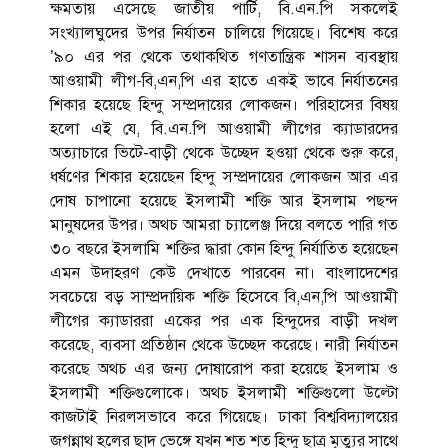
ক্ষমতায় এসেছে জাতীয় পার্টি, বি.এন.পি সকলেই
সংখ্যালঘুদের উপর নির্যাতন চালিয়ে গিয়েছে। বিশেষ করে
’৯০ এর পর থেকে তথাকথিত গণতান্ত্রিক শাসন ব্যবস্থায়
আওয়ামী লীগ-বি,এন,পি এর হাতে একই ভাবে নির্যাতনের
শিকার হয়েছে হিন্দু সম্প্রদায়ের লোকজন। পরিহাসের বিষয়
হলো এই যে, বি.এন.পি আওয়ামী লীগের ক্যাডারদের
অত্যাচারে ভিটে-বাড়ী থেকে উচ্ছেদ হওয়া থেকে শুরু করে,
ধর্ষণের শিকার হয়েছেন হিন্দু সম্প্রদায়ের লোকজন আর এর
দোষ চাপানো হয়েছে ইসলামী শক্তি আর ইসলাম পছন্দ
মানুষদের উপর। অথচ আমরা চ্যালেঞ্জ দিয়ে বলতে পারি গত
৩০ বছরে ইসলামি শক্তির দ্ধারা কোন হিন্দু নির্যাতিত হয়েছেন
এমন উদাহরণ কেউ দেখাতে পারবেন না। বাংলাদেশের
সবচেয়ে বড় সাম্প্রদায়িক শক্তি হিসেবে বি,এন,পি আওয়ামী
লীগের ক্যাডাররা একের পর এক হিন্দুদের বাড়ী দখল
করেছে, ব্যবসা প্রতিষ্ঠান থেকে উচ্ছেদ করেছে। নারী নির্যাতন
করেছে অথচ এর জন্য দোষারোপ করা হয়েছে ইসলাম ও
ইসলামী শক্তিগুলোকে। অথচ ইসলামী শক্তিগুলো উল্টো
কাজটাই নিরলসভাবে করে গিয়েছে। ঢাকা বিশ্ববিদ্যালয়ের
জগন্নাথ হলের ছাদ ভেঙ্গে যখন শত শত হিন্দু ছাত্র মৃত্যুর সাথে