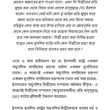
থেকেও জান্নাতের ঘ্রাণ পাওয়া যাবে। এমন কি যিম্মীদের প্রতি
জুলুম করা থেকে বিরত থাকা প্রসঙ্গে রাসূলুল্লাহ্‌ (সা) ইরশাদ
করেন: সাবধান! কেউ যদি কোন মু’আহিদ প্রতি জুলুম করে
অথবা তাকে তার অধিকার থেকে কম দেয় কিংবা ক্ষমতা
বহির্ভূত কোন কাজ তার উপর চাপিয়ে দেয় বা জোরপূর্বক তার
থেকে কোন মালামাল নিয়ে যায় তাহলে কিয়ামতের দিন আমি
তার পক্ষ অবলম্বন করবো। যিম্মী হত্যা করা নিষিদ্ধ হওয়া
সত্ত্বেও কোন মুসলিম ব্যক্তি যদি কোন যিম্মীকে হত্যা করে
তবে বিনিময়ে তাকেও হত্যা করা হবে।
“
এতে এ কথা প্রতীয়মাণ হয় যে, ইসলামী রাষ্ট্রে একজন
অমুসলিম নাগরিকের প্রাণের মর্যাদা একজন মুসলিমের
সমান। এ কারণেই একজন অমুসলিম নাগরিকের রক্তপণ
একজন মুসলিম নাগরিকের রক্তপণের সমান ধার্য করা হয়েছে।
ইসলামের অমুসলিম যিম্মীদের সম্পদের অধিকার স্বীকৃত। এ
কারণেই যিম্মীদের সম্পদের (আত্বস্বাতকারীর) প্রতি রাসূলুল্লাহ্‌
(ﷺ) কঠোর হুঁশিয়ারী উচ্চারণ করেছেন।
ইসলাম মুসলিম রাষ্ট্রের অমুসলিম যিম্মীদেরকে তাদের ধর্ম ও