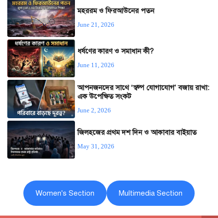
মহররম ও ফিরআউনের পতন
June 21, 2026
ধর্ষণের কারণ ও সমাধান কী?
June 11, 2026
আপনজনদের সাথে ‘স্বল্প যোগাযোগ’ বজায় রাখা:
এক উপেক্ষিত সংকট
June 2, 2026
জিলহজের প্রথম দশ দিন ও আকাবার বাইয়াত
May 31, 2026
Women's Section
Multimedia Section