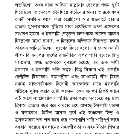
লড়ছিলো, তখন ঢাকা আলিয়া মাদ্রাসার ছেলেরা প্রথম ছুটে
গিয়েছিলো তাদেরকে রক্ত দিয়ে বাচাঁনোর জন্য। ভারতে যখন
বাবরী মসজিদ ধ্বংস করা হয়েছিলো আর গুজরাটে হাজার
হাজার মুসলমানকে পুঁড়িয়ে মারা হয়েছিলো তখন এদেশের
সাধারণ ইমাম ও ইসলামি নেতৃবৃন্দ জনগণকে তাদের আবেগ
নিয়ন্ত্রণের মধ্যে রাখার, ও হিন্দুদের মন্দিররে নিরাপত্তা রক্ষার
আহবান জানিয়েছিলেন। দুঃখের বিষয়ে হলো এই যে আওয়ামী
লীগ- বি,এন,পির স্বার্থের রাজনীতির বলির পাঠা হয়েছে হিন্দু
সাম্প্রদায়, অথচ তাদেরকে বুঝানো হয়েছে এর জন্য দায়ী
ইসলাম ও ইসলামি শক্তি সমূহ। কিন্তু মিথ্যার এই বেসাতি
বেশীদিন টিকবেনা। বামপন্থীরা এবং আওয়ামী লীগ মিলে
যখনই সাম্প্রদায়িকতা বিরোধী আন্দোলন নামে ইসলামি
শক্তিকে দুর্বল করার চেষ্টা করুকনা কেন জনগণ ঠিকই জানে
এই দেশে সাম্প্রদায়িক সস্প্রীতি রক্ষা করার সবচেয়ে বড় ঢাল
হিসাবে হাজার বছর ধরে ব্যবহার হয়ে আসছে ইসলামি ধারণা
ও মূল্যবোধ। ব্রিটিশ আসার পূর্বে এই অঞ্চলের হিন্দু ও
মুসলমানরা শত শত বছর ধরে পাশাপাশি শান্তি শান্তিপূর্ণ ভাবে
বসবাস করেছে ইসলামের সহনশীলতা ও সহমর্মিতার শিক্ষার