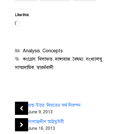
Like this:
Loading…
Categories
Analysis
,
Concepts
Tags
কংগ্রেস
,
খিলাফত
,
দাঙ্গাবাজ
,
বৈষম্য
,
সংখ্যালঘু
,
সাম্প্রদায়িক
,
স্বারর্থবাদী
প্রশ্ন-উত্তর: দিয়তের অর্থ নিরুপন
June 9, 2013
সালাহুদ্দীন আইয়ুউবী
June 16, 2013