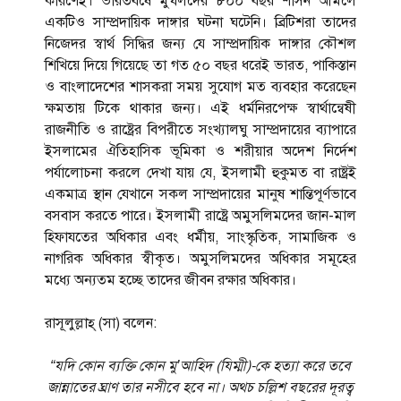
কারণেই। ভারতবর্ষে মুঘলদের ৮০০ বছর শাসন আমলে
একটিও সাম্প্রদায়িক দাঙ্গার ঘটনা ঘটেনি। ব্রিটিশরা তাদের
নিজেদর স্বার্থ সিদ্ধির জন্য যে সাম্প্রদায়িক দাঙ্গার কৌশল
শিখিয়ে দিয়ে গিয়েছে তা গত ৫০ বছর ধরেই ভারত, পাকিস্তান
ও বাংলাদেশের শাসকরা সময় সুযোগ মত ব্যবহার করেছেন
ক্ষমতায় টিকে থাকার জন্য। এই ধর্মনিরপেক্ষ স্বার্থান্বেষী
রাজনীতি ও রাষ্ট্রের বিপরীতে সংখ্যালঘু সাম্প্রদায়ের ব্যাপারে
ইসলামের ঐতিহাসিক ভূমিকা ও শরীয়ার অদেশ নির্দেশ
পর্যালোচনা করলে দেখা যায় যে, ইসলামী হুকুমত বা রাষ্ট্রই
একমাত্র স্থান যেখানে সকল সাম্প্রদায়ের মানুষ শান্তিপূর্ণভাবে
বসবাস করতে পারে। ইসলামী রাষ্ট্রে অমুসলিমদের জান-মাল
হিফাযতের অধিকার এবং ধর্মীয়, সাংস্কৃতিক, সামাজিক ও
নাগরিক অধিকার স্বীকৃত। অমুসলিমদের অধিকার সমূহের
মধ্যে অন্যতম হচ্ছে তাদের জীবন রক্ষার অধিকার।
রাসূলুল্লাহ্‌ (সা) বলেন:
“যদি কোন ব্যক্তি কোন মু’আহিদ (যিম্মী)-কে হত্যা করে তবে
জান্নাতের ঘ্রাণ তার নসীবে হবে না। অথচ চল্লিশ বছরের দূরত্ব