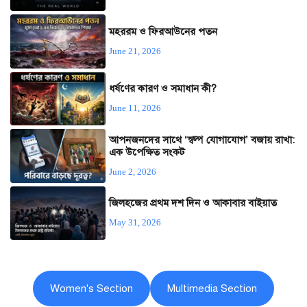
মহররম ও ফিরআউনের পতন
June 21, 2026
ধর্ষণের কারণ ও সমাধান কী?
June 11, 2026
আপনজনদের সাথে ‘স্বল্প যোগাযোগ’ বজায় রাখা:
এক উপেক্ষিত সংকট
June 2, 2026
জিলহজের প্রথম দশ দিন ও আকাবার বাইয়াত
May 31, 2026
Women's Section
Multimedia Section