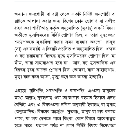
অন্যান্য জনগোষ্ঠী বা রাষ্ট্র থেকে একটি নির্দিষ্ট জনগোষ্ঠী বা
রাষ্ট্রকে আলাদা করার জন্য বিশেষ কোন শ্লোগাণ বা সঙ্গীত
গ্রহণ করা শারী’আহ্ কর্তৃক অনুমোদিত (মুবাহ্) একটি বিষয়।
অতীতে মুসলিমদের নির্দিষ্ট শ্লোগাণ ছিল, যা তারা যুদ্ধক্ষেত্রে
শত্রট্টপক্ষকে মুকাবিলা করার সময় ব্যবহার করতো। রাসূল
(সা) এর সময়ই এ বিষয়টি প্রচলিত ও অনুমোদিত ছিল। খন্দক
ও বনু কুরাইযা’র বিরুদ্ধে যুদ্ধে মুসলিমদের শ্লোগাণ ছিল ‘হা
মীম, তারা সাহায্যপ্রাপ্ত হবে না’। আর, বনু মুসতালিক এর
বিরুদ্ধে যুদ্ধে তাদের শ্লোগাণ ছিল ‘তোমরা, যারা সাহায্যপ্রাপ্ত,
মৃত্যু বহন করে আনো, মৃত্যু বহন করে আনো’ ইত্যাদি।
এছাড়া, দৃষ্টিশক্তি, শ্রবণশক্তি ও বাকশক্তি, এগুলো মানুষের
মধ্যে আল্লাহ্ সুবহানাহু ওয়া তা’আলার রহমত হিসাবে প্রদত্ত
বৈশিষ্ট্য এবং এ বিষয়গুলো দলিল অনুযায়ী ইবাহাহ্ বা মুবাহ
(অনুমোদিত) বিষয়ের অন্তর্ভূক্ত। সুতরাং, মানুষ যা চায় বলতে
পারে, যা চায় দেখতে পারে কিংবা, কোন বিষয়ে আবেগাপ্লুত
হতে পারে, যতক্ষণ পর্যন্ত না কোন নির্দিষ্ট বিষয়ে নিষেধাজ্ঞা