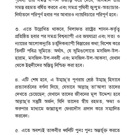
পৃথিবী তার সমস্ত সম্পদ উজাড় করে দেবে, আসমান তার
সমস্ত রহমত বর্ষিত করবে এবং সমগ্র পৃথিবী জুলুম-অত্যাচার-
নির্যাতনে পরিপূর্ণ হবার পর আবারও ন্যায়বিচারে পরিপূর্ণ হবে।
৩. এতে উল্লেখিত থাকবে, খিলাফত রাষ্ট্রের শাসন-কর্তৃত্ব
প্রতিষ্ঠিত হবার পর সমগ্র বিশ্বব্যাপী এর জয়যাত্রা এবং সত্য ও
ন্যায়ের আলোকদ্যুতি চর্তূদিকব্যাপী বিস্তারের কথা; বিশেষ করে
তিনটি পবিত্র ভূমিতে: অর্থাৎ, যে ভূমিগুলোতে মসজিদ-উল-
হারাম, মসজিদ-উল-নববী এবং মসজিদ-উল-আকসা, যেখান
থেকে ইহুদীদের অস্তিত্ব নিশ্চিহ্ন করা হবে।
৪. এটি শেষ হবে, এ উম্মাহ্’র পূণরায় শ্রেষ্ঠ উম্মাহ্ হিসাবে
প্রত্যাবর্তনের বর্ণনা দিয়ে, যেভাবে আল্লাহ্ তা’আলা তাদের
দেখতে চেয়েছেন; যেখানে তাদের জীবনের মূল উদ্দেশ্য হবে
আল্লাহ্’র সন্তুষ্টি অর্জন, যিনি তাদের স্বীয় রহমত, ক্ষমা ও
করুণার মাধ্যমে জান্নাতুল ফেরদৌস প্রদান করে সম্মানিত
করবেন।
৫. এতে অবশ্যই তাকবীর ধ্বনিটি পুনঃ পুনঃ অন্তর্ভূক্ত করতে